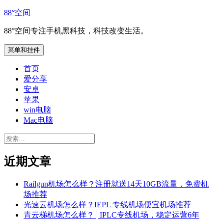
跳
88°空间
至
88°空间专注手机黑科技，科技改变生活。
内
容
菜单和挂件
首页
爱分享
安卓
苹果
win电脑
Mac电脑
搜
索：
近期文章
Railgun机场怎么样？注册就送14天10GB流量，免费机
场推荐
光速云机场怎么样？IEPL 专线机场便宜机场推荐
青云梯机场怎么样？ | IPLC专线机场，稳定运营6年