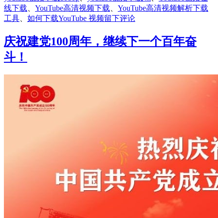
线下载
、
YouTube高清视频下载
、
YouTube高清视频解析下载
于
工具
、
如何下载YouTube 视频
留下评论
自
媒
庆祝建党100周年，继续下一个百年奋
体
斗！
视
频
搬
运
者
福
利
——
youtube
视
频
下
载
利
器：
By
Click