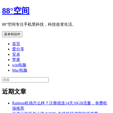
跳
88°空间
至
内
容
88°空间专注手机黑科技，科技改变生活。
菜单和挂件
首页
爱分享
安卓
苹果
win电脑
Mac电脑
搜
索：
近期文章
Railgun机场怎么样？注册就送14天10GB流量，免费机
场推荐