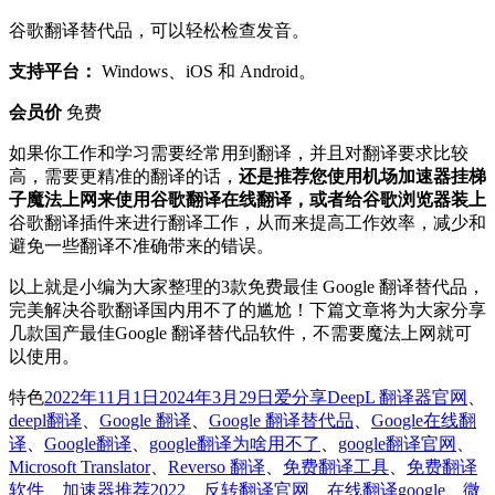
谷歌翻译替代品，可以轻松检查发音。
支持平台：
Windows、iOS 和 Android。
会员价
免费
如果你工作和学习需要经常用到翻译，并且对翻译要求比较
高，需要更精准的翻译的话，
还是推荐您使用机场加速器挂梯
子魔法上网来使用谷歌翻译在线翻译，或者给谷歌浏览器装上
谷歌翻译插件来进行翻译工作，从而来提高工作效率，减少和
避免一些翻译不准确带来的错误。
以上就是小编为大家整理的3款免费最佳 Google 翻译替代品，
完美解决谷歌翻译国内用不了的尴尬！下篇文章将为大家分享
几款国产最佳Google 翻译替代品软件，不需要魔法上网就可
以使用。
发
分
标
特色
2022年11月1日
2024年3月29日
爱分享
DeepL 翻译器官网
、
布
类
签
deepl翻译
、
Google 翻译
、
Google 翻译替代品
、
Google在线翻
于
译
、
Google翻译
、
google翻译为啥用不了
、
google翻译官网
、
Microsoft Translator
、
Reverso 翻译
、
免费翻译工具
、
免费翻译
软件
、
加速器推荐2022
、
反转翻译官网
、
在线翻译google
、
微