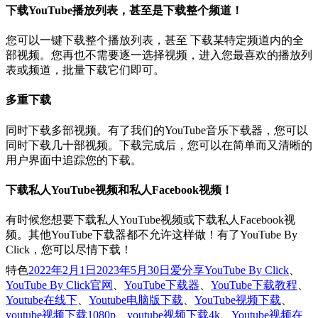
下载YouTube播放列表，甚至是下载整个频道！
您可以一键下载整个播放列表，甚至 下载某特定频道内的全
部视频。您再也不需要逐一选择视频，进入您最喜欢的播放列
表或频道，批量下载它们即可。
多重下载
同时下载多部视频。有了我们的YouTube音乐下载器，您可以
同时下载几十部视频。下载完成后，您可以在简单而又清晰的
用户界面中追踪您的下载。
下载私人YouTube视频和私人Facebook视频！
有时候您想要下载私人YouTube视频或下载私人Facebook视
频。其他YouTube下载器都不允许这样做！有了YouTube By
Click，您可以尽情下载！
发
分
标
特色
2022年2月1日
2023年5月30日
爱分享
YouTube By Click
、
布
类
签
YouTube By Click官网
、
YouTube下载器
、
YouTube下载教程
、
于
Youtube在线下
、
Youtube电脑版下载
、
YouTube视频下载
、
youtube视频下载1080p
、
youtube视频下载4k
、
Youtube视频在