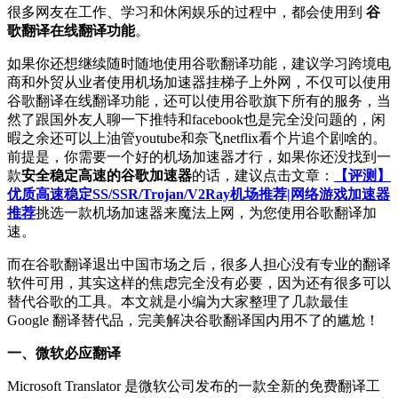
很多网友在工作、学习和休闲娱乐的过程中，都会使用到
谷
歌翻译在线翻译功能
。
如果你还想继续随时随地使用谷歌翻译功能，建议学习跨境电
商和外贸从业者使用机场加速器挂梯子上外网，不仅可以使用
谷歌翻译在线翻译功能，还可以使用谷歌旗下所有的服务，当
然了跟国外友人聊一下推特和facebook也是完全没问题的，闲
暇之余还可以上油管youtube和奈飞netflix看个片追个剧啥的。
前提是，你需要一个好的机场加速器才行，如果你还没找到一
款
安全稳定高速的谷歌加速器
的话，建议点击文章：
【评测】
优质高速稳定SS/SSR/Trojan/V2Ray机场推荐|网络游戏加速器
推荐
挑选一款机场加速器来魔法上网，为您使用谷歌翻译加
速。
而在谷歌翻译退出中国市场之后，很多人担心没有专业的翻译
软件可用，其实这样的焦虑完全没有必要，因为还有很多可以
替代谷歌的工具。本文就是小编为大家整理了几款最佳
Google 翻译替代品，完美解决谷歌翻译国内用不了的尴尬！
一、微软必应翻译
Microsoft Translator 是微软公司发布的一款全新的免费翻译工