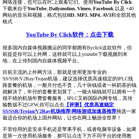
谷
网络连接，也可以在PC上观看它们。使用
YouTube By Click
歌
下载来自于
YouTube
,
Dailymotion
,
Vimeo
,
Facebook
以及 +40
翻
网站的音乐和视频，格式包括
HD
,
MP3
,
MP4
,
AVI
和全部其他
译
格式
国
内
YouTube By Click软件：点击下载
用
不
很多国内自媒体视频搬运的同学都拥有Byclick这款软件，但
了
前提是你可以上外网，这样就可以上youtube下载视频到本
的
地，在上传到国内自媒体视频平台。
尴
目前主流的上外网方法，那就是使用更加专业的
尬！
SS/SSR/V2Ray/Trojan机场，建议选择优质高速稳定的IPLC线
路套餐的机场，一般月付也不贵，几十块钱或者一杯奶茶的钱
就解决了，年付的套餐更划算了，一顿火锅钱就可以拥有一个
很不错的机场年费套餐服务，IPLC又称国际内网专线，其传
输数据不过GFW,你可以点击
【评测】优质高速稳定
SS/SSR/Trojan/V2Ray机场推荐|网络游戏加速器推荐
挑选一家
最适合你的机场上国外网站，让你在网上畅游全世界！
不管你用的是安卓手机还是苹果手机，或者电脑等设备，如果
是第一次使用机场服务，都可以点击下方不同平台的使用教