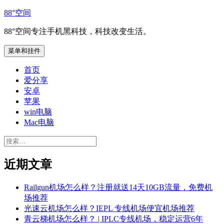
跳
88°空间
至
88°空间专注手机黑科技，科技改变生活。
内
容
菜单和挂件
首页
爱分享
安卓
苹果
win电脑
Mac电脑
搜
索：
近期文章
Railgun机场怎么样？注册就送14天10GB流量，免费机
场推荐
光速云机场怎么样？IEPL 专线机场便宜机场推荐
青云梯机场怎么样？ | IPLC专线机场，稳定运营6年