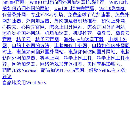
Shuttle官网
、
Win10 电脑访问外网加速器机场推荐
、
WIN10电
脑如何访问外国的网站
、
win10电脑怎样翻墙
、
Win10系统如
何登录外网
、
专业V2Ray机场
、
免费全球节点加速器
、
免费外
网加速器
、
外网加速器
、
外网加速器机场推荐
、
如何上外网
、
心阶云
、
心阶云官网
、
怎么上国外网站
、
怎么进国外的网站
、
怎样浏览国外网站
、
机场加速器
、
机场推荐
、
极客云
、
极客云
官网
、
桔子云
、
桔子云官网
、
海外npv加速器下载
、
电脑上外
网
、
电脑上外网的方法
、
电脑如何上外网
、
电脑如何内外网同
时上
、
电脑如何翻到国外网站
、
电脑如何访问国外网站
、
电脑
访问外网加速器
、
科学上网
、
科学上网工具
、
科学上网工具推
荐
、
网游加速器
、
网络游戏加速器推荐
、
美区苹果ID账号
、
Win10
萌喵加速Nirvana
、
萌喵加速Nirvana官网
、
解锁Netflix
有 2 条
电
评论
脑
自豪地采用WordPress
访
问
外
网
加
速
器
机