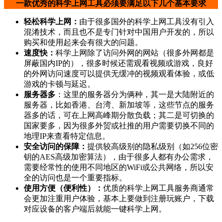
一款优秀的科学上网工具必须要满足以下几个基本要求
轻松科学上网：
由于很多国外的科学上网工具没有引入
混淆技术，而且也不是专门针对中国用户开发的，所以
购买和使用起来会有很大的问题。
速度快：
科学上网除了访问外网的网站（很多外网都是
屏蔽国内IP的），很多时候还需观看视频或游戏，良好
的外网访问速度可以提供无缓冲的视频观看体验，或低
游戏的卡顿与延迟。
服务器多
：这里的服务器分为俩种，其一是大陆附近的
服务器，比如香港、台湾、新加坡等，这些节点的服务
器多的话，可在上网高峰期分散负载；其二是可切换的
国家要多，因为很多外贸或社推的用户需要切换不同的
地理IP来查看特定信息。
安全访问的保障：
提供较高级别的隐私级别（如256位密
钥的AES高级加密算法），由于很多人都有办公需求，
需要经常性的使用不同地区的WiFi或公共网络，所以安
全的访问也是一个重要指标。
使用方便（便利性）：
优质的科学上网工具服务商通常
会更加注重用户体验，基本上要做到注册玩账户，下载
对应设备的客户端后就能一键科学上网。