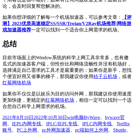
论，会及时回复帮您解决的。
如果你想详细的了解每一个机场加速器，可以参考文章：
【评
测】2023优质高速稳定SS/SSR/Trojan/V2Ray机场推荐|网络游
戏加速器推荐
一定可以找到一个适合你上网需求的机场。
总结
目前市场面上的Window系统的科学上网工具非常多，也有傻
瓜式的加速器客户端，但性价比和网络流畅性并没有机场好，
选择满足自己需求的工具才是最重要的：如果你是新手，想找
个便宜好用又省事的梯子，那我建议你使用
桔子云机场
，或者
红莓网络机场
如果你不仅仅是以娱乐为目的访问外网，那我建议你使用速度
更加快捷，更稳定的
红莓网络机场
，相信一定可以找到一个适
合您自己科学上网需求的机场。
发
分
标
2021年8月10日
2022年10月30日
win电脑
ByWave
、
bywave官
布
类
签
网
、
IEPL内网专线
、
IPLC/IEPL专线
、
IPLC内网专线
、
Netflix
于
账号
、
PC上外网
、
pc外网加速器
、
pc端如何上外网
、
Shuttle
、