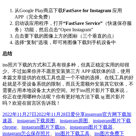
从Google Play商店下载
FastSave for Instagram
应用
APP（完全免费）
启动该应用程序，打开
“FastSave Service”
（快速保存服
务）功能，然后点击“Open Instagram”
点击要下载的图像上方的图标（三个垂直的点）
选择“复制”选项，即可将图像下载到手机设备中
总结
ins照片下载的方式和工具有很多种，但真正稳定实用的却很
少。不过如果你并不愿意安装第三方 APP 或软体的话，使用
本篇文章提供的在线工具也是一个不错的选择。在线工具的好
处就是不受设备系统的限制，而且无需额外安装其它软体，不
需要占用本地设备太大的空间。对于ins照片影片下载来说，
你正在使用哪种办法呢？你有更好地方法下载 ig 图片影片
吗？欢迎在留言区告诉我！
发
分
标
2022年11月27日
2022年11月28日
爱分享
insgream官方网下载加
布
类
签
速器
、
instagram下载原图
、
instagram原图
、
instagram图片下载
于
chrome
、
instagram图片下载ios
、
instagram图片下载器
、
instagram怎么保存照片
、
ins图片下载工具
、
ins图片免费下