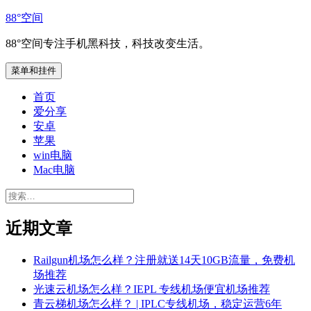
跳
88°空间
至
88°空间专注手机黑科技，科技改变生活。
内
容
菜单和挂件
首页
爱分享
安卓
苹果
win电脑
Mac电脑
搜
索：
近期文章
Railgun机场怎么样？注册就送14天10GB流量，免费机
场推荐
光速云机场怎么样？IEPL 专线机场便宜机场推荐
青云梯机场怎么样？ | IPLC专线机场，稳定运营6年