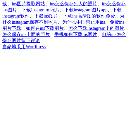
载
、
ins图片提取网站
、
ins怎么保存别人的照片
、
ios怎么保存
ins图片
、
下载Instagram 照片
、
下载instagram图片app
、
下载
instagram软件
、
下载ins图片
、
下载ins高清图的软件免费
、
为
什么instagram保存不到照片
、
为什么中国禁止用ins
、
免费ins
图片下载
、
如何在ins下载图片
、
怎么下载Instagram上的图片
、
怎么保存ins上面的照片
、
手机如何下载ins图片
、
电脑ins怎么
于
保存图片
留下评论
2
自豪地采用WordPress
个
方
法
教
你
如
何
免
费
下
载
Instagram（ins）
上