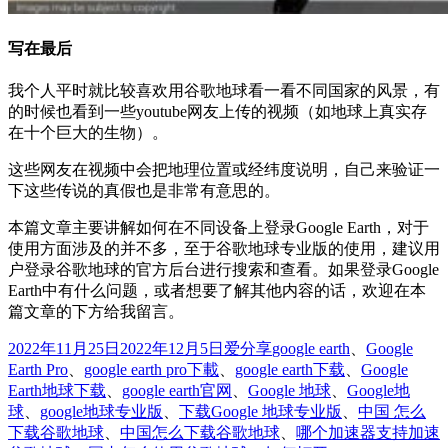
写在最后
我个人平时就比较喜欢用谷歌地球看一看不同国家的风景，有
的时候也看到一些youtube网友上传的视频（如地球上真实存
在十个巨大的生物）。
这些网友在视频中会把地理位置或经纬度说明，自己来验证一
下这些传说的真假也是非常有意思的。
本篇文章主要讲解如何在不同设备上登录Google Earth，对于
使用方面涉及的并不多，至于谷歌地球专业版的使用，建议用
户登录谷歌地球的官方后台进行搜索和查看。如果登录Google
Earth中有什么问题，或者想要了解其他内容的话，欢迎在本
篇文章的下方给我留言。
发
分
标
2022年11月25日
2022年12月5日
爱分享
google earth
、
Google
布
类
签
Earth Pro
、
google earth pro下載
、
google earth下载
、
Google
于
Earth地球下载
、
google earth官网
、
Google 地球
、
Google地
球
、
google地球专业版
、
下载Google 地球专业版
、
中国 怎么
下载谷歌地球
、
中国怎么下载谷歌地球
、
哪个加速器支持加速