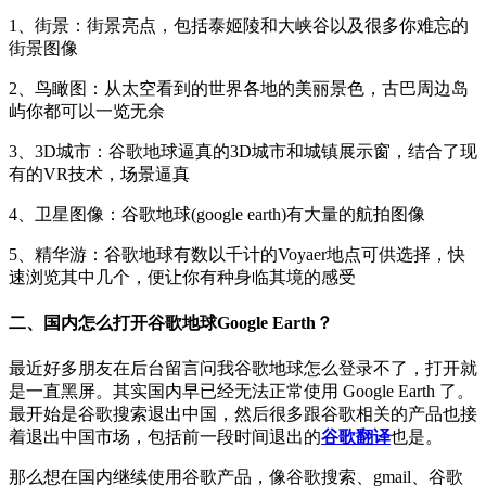
1、街景：街景亮点，包括泰姬陵和大峡谷以及很多你难忘的
街景图像
2、鸟瞰图：从太空看到的世界各地的美丽景色，古巴周边岛
屿你都可以一览无余
3、3D城市：谷歌地球逼真的3D城市和城镇展示窗，结合了现
有的VR技术，场景逼真
4、卫星图像：谷歌地球(google earth)有大量的航拍图像
5、精华游：谷歌地球有数以千计的Voyaer地点可供选择，快
速浏览其中几个，便让你有种身临其境的感受
二、国内怎么打开谷歌地球Google Earth？
最近好多朋友在后台留言问我谷歌地球怎么登录不了，打开就
是一直黑屏。其实国内早已经无法正常使用 Google Earth 了。
最开始是谷歌搜索退出中国，然后很多跟谷歌相关的产品也接
着退出中国市场，包括前一段时间退出的
谷歌翻译
也是。
那么想在国内继续使用谷歌产品，像谷歌搜索、gmail、谷歌