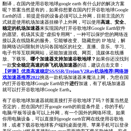
翻译，在国内使用谷歌地球google earth 有什么好的解决方案
呢？答案当然是有的，如果你想要在国内打开谷歌地球Google
Earth的话，前提是你的设备必须可以上外网，目前主流的方
式就是使用机场加速器挂梯子上外网，可以使用
高速、安全、
稳定的机场加速器
来实现国内打开谷歌地球Google Earth软件
的愿望。机场其实是“虚拟专用网”，一种可以保护您的网络连
接以及在线隐私的服务。它能够改变、隐藏您的 IP 地址，解
除网络访问限制并访问各国地区的社交、直播、音乐、学习、
电子书等互联网网站，还能加速游戏、网页、流媒体在线播
放、下载等。
哪个加速器支持加速谷歌地球？
如果你还没找到
一款
安全稳定高速的奈飞机场加速器
的话，建议点击文章：
【评测】优质高速稳定SS/SSR/Trojan/V2Ray机场推荐|网络游
戏加速器推荐2022
挑选一款机场加速器来魔法上网，为您在国
内打开谷歌地球Google Earth软件
进行
加速，有了机场加速器
就可以打开谷歌地球Google Earth
。
有了谷歌地球加速器就能直接打开谷歌地球了吗？答案当然是
否定的，想在国内打开google earth的前提条件是，你的手机/
电脑/平板等设备可以上外网，有一个国外的网络环境。如果
你用电脑设备，可以直接到google earth官网在线使用谷歌地
球，或者下载谷歌地球客户端到桌面使用。苹果手机可以登录