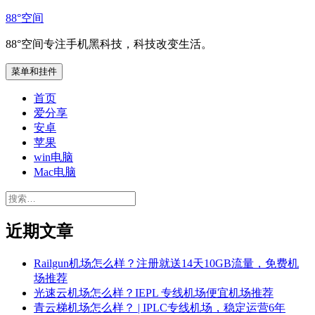
跳
88°空间
至
88°空间专注手机黑科技，科技改变生活。
内
容
菜单和挂件
首页
爱分享
安卓
苹果
win电脑
Mac电脑
搜
索：
近期文章
Railgun机场怎么样？注册就送14天10GB流量，免费机
场推荐
光速云机场怎么样？IEPL 专线机场便宜机场推荐
青云梯机场怎么样？ | IPLC专线机场，稳定运营6年