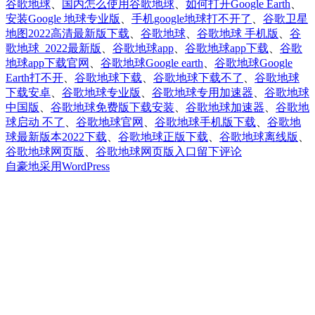
谷歌地球
、
国内怎么使用谷歌地球
、
如何打开Google Earth
、
安装Google 地球专业版
、
手机google地球打不开了
、
谷歌卫星
地图2022高清最新版下载
、
谷歌地球
、
谷歌地球 手机版
、
谷
歌地球_2022最新版
、
谷歌地球app
、
谷歌地球app下载
、
谷歌
地球app下载官网
、
谷歌地球Google earth
、
谷歌地球Google
Earth打不开
、
谷歌地球下载
、
谷歌地球下载不了
、
谷歌地球
下载安卓
、
谷歌地球专业版
、
谷歌地球专用加速器
、
谷歌地球
中国版
、
谷歌地球免费版下载安装
、
谷歌地球加速器
、
谷歌地
球启动 不了
、
谷歌地球官网
、
谷歌地球手机版下载
、
谷歌地
球最新版本2022下载
、
谷歌地球正版下载
、
谷歌地球离线版
、
于
谷歌地球网页版
、
谷歌地球网页版入口
留下评论
国
自豪地采用WordPress
内
怎
么
打
开
谷
歌
地
球
Google