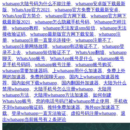
whatsapp大陆号码为什么不能注册
、
whatsapp安卓版下载最新
版
、
WhatsApp官方2021
、
whatsapp官方免费下载最新安卓
、
WhatsApp官方简介
、
whatsapp官方网下载
、
whatsapp官方网下
载最新版2021
、
whatsapp怎么隐藏手机号码
、
Whatsapp怎样注
册
、
whatsapp教程
、
whatsapp无法发送sms短信
、
whatsapp无法
接收验证码
、
whatsapp最新版官方网下载安装
、
whatsapp注
册
、
whatsapp注册一直显示连接中
、
whatsapp注册不了
、
whatsapp注册网络故障
、
whatsapp电话验证不了
、
whatsapp登
录不上去
、
whatsapp短信验证不了
、
WhatsApp翻墙
、
whatsapp
聊天
、
WhatsApp账号
、
WhatsApp账号是什么
、
whatsapp账号
是手机号码吗
、
whatsapp账号注册
、
whatsapp账号购买
、
whatsapp需要加速器吗
、
上whatsapp用什么加速器
、
免费上外
网的加速器
、
免费跨国聊天app
、
国内上whatsapp加速器推
荐
、
国内如何下载whatsapp
、
国内翻国外加速器
、
大陆为什么
禁用whatsapp
、
大陆手机号怎么注册whatsapp
、
大陆用
whatsapp方法
、
大陆用whatsapp方法加速器
、
如何创建
WhatsApp账号
、
您的电话号码已被whatsapp禁止使用
、
手机收
不到whatsapp验证码
、
推特免费加速器
、
海外npv加速器下
载
、
登录whatsapp一直无法验证
、
虚拟号码注册whatsapp
、
退
大
出whatsapp当前账号
有 2 条评论
陆