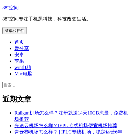
跳
88°空间
至
88°空间专注手机黑科技，科技改变生活。
内
容
菜单和挂件
首页
爱分享
安卓
苹果
win电脑
Mac电脑
搜
索：
近期文章
Railgun机场怎么样？注册就送14天10GB流量，免费机
场推荐
光速云机场怎么样？IEPL 专线机场便宜机场推荐
青云梯机场怎么样？ | IPLC专线机场，稳定运营6年