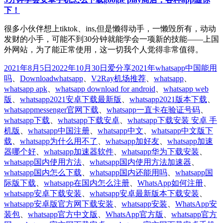
下！
很多小伙伴想上tiktok、ins,但是懒得动手，一懒毁所有，动动
发财的小手，可能不到30分钟就能学会一项新的技能——上国
外网站，为了能正常使用，这一切我个人觉得非常值得。
发
分
标
2021年8月5日
2022年10月30日
爱分享
2021年whatsapp中国能用
布
类
签
吗
、
Downloadwhatsapp
、
V2Ray机场推荐
、
whatsapp
、
于
whatsapp apk
、
whatsapp download for android
、
whatsapp web
版
、
whatsapp2021安卓下载最新版
、
whatsapp2021版本下载
、
whatsappmessenger官网下载
、
whatsapp一直卡在验证号码
、
whatsapp下载
、
whatsapp下载安卓
、
whatsapp下载安装 安卓 手
机版
、
whatsapp中国注册
、
whatsapp中文
、
whatsapp中文版下
载
、
whatsapp为什么用不了
、
whatsapp加好友
、
whatsapp加速
器哪个好
、
whatsapp加速器软件
、
whatsapp华为下载安装
、
whatsapp国内使用方法
、
whatsapp国内使用方法加速器
、
whatsapp国内怎么下载
、
whatsapp国内还能用吗
、
whatsapp国
际版下载
、
whatsapp在国内怎么注册
、
WhatsApp如何注册
、
whatsapp安卓下载安装
、
whatsapp安卓最新版本下载安装
、
whatsapp安卓版官方网下载安装
、
whatsapp安装
、
WhatsApp安
装包
、
whatsapp官方中文版
、
WhatsApp官方版
、
whatsapp官方