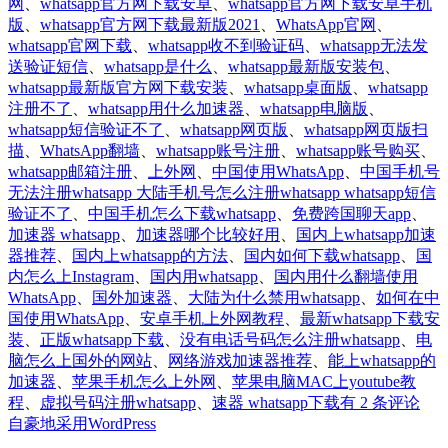
网
、
whatsapp官方网下载安卓
、
whatsapp官方网下载安卓手机
版
、
whatsapp官方网下载最新版2021
、
WhatsApp官网
、
whatsapp官网下载
、
whatsapp收不到验证码
、
whatsapp无法发
送验证短信
、
whatsapp是什么
、
whatsapp最新版安装包
、
whatsapp最新版官方网下载安装
、
whatsapp桌面版
、
whatsapp
注册不了
、
whatsapp用什么加速器
、
whatsapp电脑版
、
whatsapp短信验证不了
、
whatsapp网页版
、
whatsapp网页版扫
描
、
WhatsApp翻墙
、
whatsapp账号注册
、
whatsapp账号购买
、
whatsapp邮箱注册
、
上外网
、
中国使用WhatsApp
、
中国手机号
无法注册whatsapp 大陆手机号怎么注册whatsapp whatsapp短信
验证不了
、
中国手机怎么下载whatsapp
、
免费跨国聊天app
、
加速器 whatsapp
、
加速器哪个比较好用
、
国内上whatsapp加速
器推荐
、
国内上whatsapp的方法
、
国内如何下载whatsapp
、
国
内怎么上Instagram
、
国内用whatsapp
、
国内用什么翻墙使用
WhatsApp
、
国外加速器
、
大陆为什么禁用whatsapp
、
如何在中
国使用WhatsApp
、
安卓手机上外网教程
、
最新whatsapp下载安
装
、
正版whatsapp下载
、
没有电话号码怎么注册whatsapp
、
电
脑怎么上国外的网站
、
网络游戏加速器推荐
、
能上whatsapp的
加速器
、
苹果手机怎么上外网
、
苹果电脑MAC上youtube教
只
程
、
虚拟号码注册whatsapp
、
速器 whatsapp下载
有 2 条评论
需
自豪地采用WordPress
2