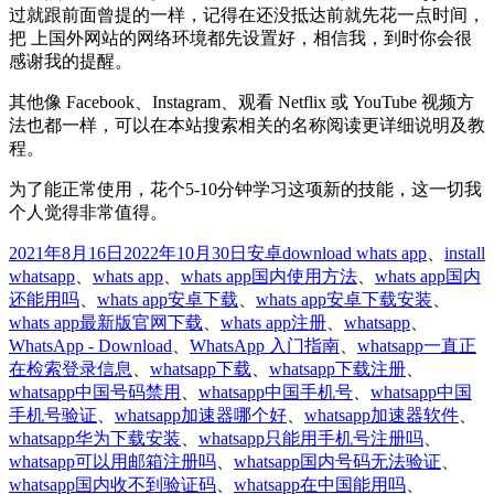
过就跟前面曾提的一样，记得在还没抵达前就先花一点时间，
把 上国外网站的网络环境都先设置好，相信我，到时你会很
感谢我的提醒。
其他像 Facebook、Instagram、观看 Netflix 或 YouTube 视频方
法也都一样，可以在本站搜索相关的名称阅读更详细说明及教
程。
为了能正常使用，花个5-10分钟学习这项新的技能，这一切我
个人觉得非常值得。
发
分
标
2021年8月16日
2022年10月30日
安卓
download whats app
、
install
布
类
签
whatsapp
、
whats app
、
whats app国内使用方法
、
whats app国内
于
还能用吗
、
whats app安卓下载
、
whats app安卓下载安装
、
whats app最新版官网下载
、
whats app注册
、
whatsapp
、
WhatsApp - Download
、
WhatsApp 入门指南
、
whatsapp一直正
在检索登录信息
、
whatsapp下载
、
whatsapp下载注册
、
whatsapp中国号码禁用
、
whatsapp中国手机号
、
whatsapp中国
手机号验证
、
whatsapp加速器哪个好
、
whatsapp加速器软件
、
whatsapp华为下载安装
、
whatsapp只能用手机号注册吗
、
whatsapp可以用邮箱注册吗
、
whatsapp国内号码无法验证
、
whatsapp国内收不到验证码
、
whatsapp在中国能用吗
、