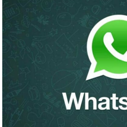
手
机
号
怎
么
注
册
whats
app?
国
内
上
whats
app
加
速
器
推
荐