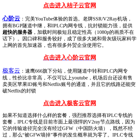
点击进入桔子云官网
心阶云
：完美YouTube体验的首选。老牌SSR/V2Ray机场，
拥有BGP隧道中继，和IPLC内网专线，抗封锁能力强，提供
超快的服务器
，加载时间极短且稳定性高（1080p的画质不在
话下）。因口碑和服务较好，成了很多大姥和骨灰级玩家科学
上网的首先加速器，也有很多外贸企业使用它。
点击进入心阶云官网
极客云
：速鹰666旗下分站，使用隧道中转和IPLC内网专
线，性价比非常高，不仅可以上youtube，机场后台还设有售
卖美区苹果ID账号和Netflix账号的通道，并且它的线路还能突
破Netflix的封锁
点击进入极客云官网
如果不知道选择什么样的套餐，强烈推荐选择有IPLC专线的
套餐，IPLC专线是目前市面上最强悍的V2ray节点路线，因为
它的传输途径完全没有经过GFW（中国防火墙），既然不经
过，那么“被GFW墙掉”事件的发生概率就为零了。IPLC专线