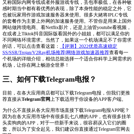
又称国际内网专线或者外服游戏专线，丢包率极低，在各种敏
感时期当中都有着优秀的表现，除了本身性能的稳定之外，它
也被玩家用作游戏加速服务器来使用。很多大姥将IPLC专线
的套餐作为主要上外网的加速服务使用。
不管你是用来上国外
网站做跨境电商、看
Netflix影片，还是上油管youtube看视频，
在或者上Tiktok抖音国际版看国外的小姐姐，都可以满足你的
不同网络环境需求。当然了，如果这一个机场满足不了你需求
的话，可以点击查看这篇：
【评测】2022优质高速稳定
SS/SSR/Trojan/V2Ray机场推荐|网络游戏加速器推荐
查看每一
个机场的详细介绍，相信总能选择一个适合你科学上网需求的
机场，让你在网上畅游全世界！
三、如何下载Telegram电报？
目前，在各大应用商店都可以下载Telegram电报，但我们更推
荐直接从
Telegram官网
上下载适用于你设备的APP客户端。
为什么不直接从各大应用市场直接下载Telegram电报APP呢？
因为在各大应用市场中有很多乱七八糟的APP，也有很多挂羊
头卖狗肉的APP，对于一些新手来说，很容易误入它们的圈
套，所以为了安全起见，我们建议你直接通过Telegram官网去