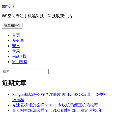
跳
88°空间
至
88°空间专注手机黑科技，科技改变生活。
内
容
菜单和挂件
首页
爱分享
安卓
苹果
win电脑
Mac电脑
搜
索：
近期文章
Railgun机场怎么样？注册就送14天10GB流量，免费机
场推荐
光速云机场怎么样？IEPL 专线机场便宜机场推荐
青云梯机场怎么样？ | IPLC专线机场，稳定运营6年