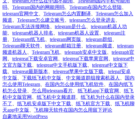
于
文
、
telegram为什么在中国不能用
、
Telegram国内手机号能用
吗
、
Telegram国内的网能用吗
、
Telegram在国内怎么登陆
、
telegram官网中文
、
Telegram怎么内置翻译
、
Telegram怎么加入
频道
、
Telegram怎么建立账号
、
telegram怎么登录进去
、
Telegram无法连接网络
、
telegram是什么
、
telegram机器人功
能
、
telegram机器人排名
、
telegram机器人设置
、
telegram注
册
、
Telegram纸飞机
、
telegram网页版
、
telegram群组
、
Telegram聊天软件
、
telegram邮箱注册
、
telegram频道
、
telegram
频道机器人
、
Telegram飞机
、
telegraph安卓中文版
、
telegraph官
网
、
telegreat下载安卓官网
、
telegreat下载苹果官网
、
telegreat中
文官方版下载
、
telegreat中文手机版下载
、
telegreat中文版下
载
、
telegreat最新版本
、
telegreat苹果中文版下载
、
telepal安卓
中文版
、
下载纸飞机中文版
、
中文频道群组搜索机器人
、
国内
怎么使用Telegram
、
在国内怎么使用纸飞机软件
、
在国内纸飞
机怎么登录
、
怎么用telegram看片
、
纸飞机app下载官网
、
纸飞
机中文版官网
、
纸飞机中文频道群
、
纸飞机为什么在国内登录
不了
、
纸飞机安卓版下中文下载
、
纸飞机官方下载
、
纸飞机聊
于
天app中文版
、
飞机聊天软件在国内怎么用
留下评论
国
自豪地采用WordPress
内
怎
么