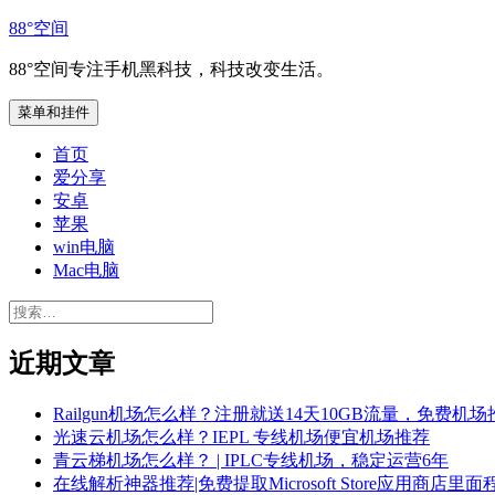
跳
88°空间
至
88°空间专注手机黑科技，科技改变生活。
内
容
菜单和挂件
首页
爱分享
安卓
苹果
win电脑
Mac电脑
搜
索：
近期文章
Railgun机场怎么样？注册就送14天10GB流量，免费机场
光速云机场怎么样？IEPL 专线机场便宜机场推荐
青云梯机场怎么样？ | IPLC专线机场，稳定运营6年
在线解析神器推荐|免费提取Microsoft Store应用商店