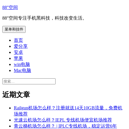
跳
88°空间
至
88°空间专注手机黑科技，科技改变生活。
内
容
菜单和挂件
首页
爱分享
安卓
苹果
win电脑
Mac电脑
搜
索：
近期文章
Railgun机场怎么样？注册就送14天10GB流量，免费机
场推荐
光速云机场怎么样？IEPL 专线机场便宜机场推荐
青云梯机场怎么样？ | IPLC专线机场，稳定运营6年