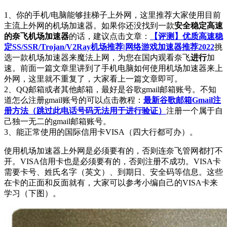
1、你的手机/电脑能够挂梯子上外网，这里推荐大家使用目前
主流上外网的机场加速器。如果你还没找到一款
安全稳定高速
的奈飞机场加速器
的话，建议点击文章：
【评测】优质高速稳
定SS/SSR/Trojan/V2Ray机场推荐|网络游戏加速器推荐2022
挑
选一款机场加速器来魔法上网，为您在国内观看奈飞
进行
加
速。前面一篇文章里讲到了手机电脑如何使用机场加速器来上
外网，这里就不重复了，大家看上一篇文章即可。
2、QQ邮箱或者其他邮箱，最好是谷歌gmail邮箱账号。不知
道怎么注册gmail账号的可以点击教程：
最新谷歌邮箱Gmail注
册方法（跳过此电话号码无法用于进行验证）
注册一个属于自
己独一无二的gmail邮箱账号。
3、能正常使用的国际信用卡VISA（四大行都可办）。
使用机场加速器上外网是必须要有的，否则连奈飞管网都打不
开。VISA信用卡也是必须要有的，否则注册不成功。VISA卡
需要卡号、姓氏名字（英文）、到期日、安全码等信息。这些
在卡的正面和反面就有，大家可以参考小编自己的VISA卡来
学习（下图）。