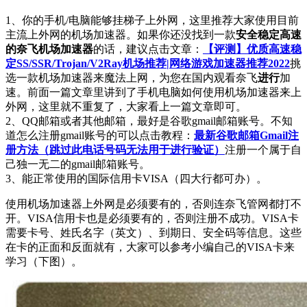
1、你的手机/电脑能够挂梯子上外网，这里推荐大家使用目前
主流上外网的机场加速器。如果你还没找到一款
安全稳定高速
的奈飞机场加速器
的话，建议点击文章：
【评测】优质高速稳
定SS/SSR/Trojan/V2Ray机场推荐|网络游戏加速器推荐2022
挑
选一款机场加速器来魔法上网，为您在国内观看奈飞
进行
加
速。前面一篇文章里讲到了手机电脑如何使用机场加速器来上
外网，这里就不重复了，大家看上一篇文章即可。
2、QQ邮箱或者其他邮箱，最好是谷歌gmail邮箱账号。不知
道怎么注册gmail账号的可以点击教程：
最新谷歌邮箱Gmail注
册方法（跳过此电话号码无法用于进行验证）
注册一个属于自
己独一无二的gmail邮箱账号。
3、能正常使用的国际信用卡VISA（四大行都可办）。
使用机场加速器上外网是必须要有的，否则连奈飞管网都打不
开。VISA信用卡也是必须要有的，否则注册不成功。VISA卡
需要卡号、姓氏名字（英文）、到期日、安全码等信息。这些
在卡的正面和反面就有，大家可以参考小编自己的VISA卡来
学习（下图）。