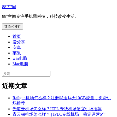
跳
88°空间
至
88°空间专注手机黑科技，科技改变生活。
内
容
菜单和挂件
首页
爱分享
安卓
苹果
win电脑
Mac电脑
搜
索：
近期文章
Railgun机场怎么样？注册就送14天10GB流量，免费机
场推荐
光速云机场怎么样？IEPL 专线机场便宜机场推荐
青云梯机场怎么样？ | IPLC专线机场，稳定运营6年