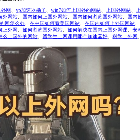
上外网
、
vp加速器梯子
、
win7如何上国外的网站
、
上国外网站
、
海外网站
、
国内如何上国外网站
、
国内如何浏览国外网站
、
国内
的网怎么办
、
在中国如何看美国网站
、
在国内如何上外国网站
、
何上外网
、
如何浏览国外网站
、
如何解决在国内上国外网课
、
安
怎么上国外的网站
、
留学生上网课用哪个加速器好
、
科学上外网
uTube