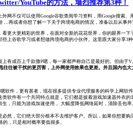
/Twitter/YouTube的方法，墙烈推荐第3种！
用Google谷歌查阅学习资料，用Google搜索、用Gmail收发邮
游 …再或者你想了解一下关于跨境电商的情况，准备以后从事外
，看更大更精彩的世界，在面对全新的花花世界，你的眼界一下
那些上谷歌学习或者想做跨境电商的小伙伴。这里跟大家分享3种
面上有成百上千款微P嗯，每一家都声称自己是最好的。但由于V
甩往往被干扰的更厉害，上外网使用效果也更差。并且国内也大
P嗯软件，更有甚者，现在很多提供专业代理服务的科学上网软
这类软件有一个共同特点就是，它们都是披着游戏加速器外衣的
而生，只能为游戏加速使用， 大幅度降低网络延时，清除丢包率
是必然，它们绝大部分根本不去维护客户。所以，如果你想要购买
也有跑路的，只是相对概率要低很多。