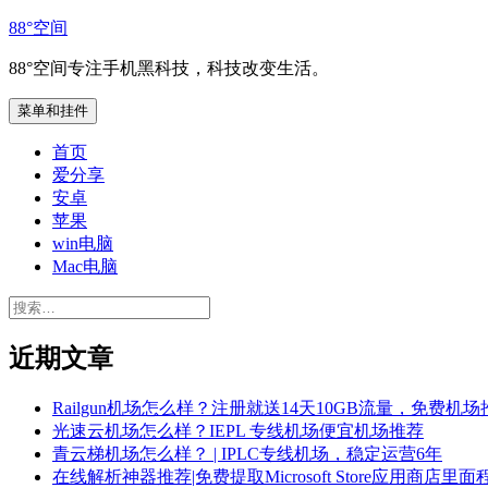
跳
88°空间
至
88°空间专注手机黑科技，科技改变生活。
内
容
菜单和挂件
首页
爱分享
安卓
苹果
win电脑
Mac电脑
搜
索：
近期文章
Railgun机场怎么样？注册就送14天10GB流量，免费机场
光速云机场怎么样？IEPL 专线机场便宜机场推荐
青云梯机场怎么样？ | IPLC专线机场，稳定运营6年
在线解析神器推荐|免费提取Microsoft Store应用商店