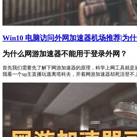
烈
推
荐
第
3
种！
Win10 电脑访问外网加速器机场推荐|
为什么网游加速器不能用于登录外网？
首先我们需要先了解下网游加速器的原理，科学上网工具就是通
我看一个up主直播玩逃离塔科夫，开着网游加速器却死活登不