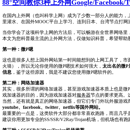
88°空间教你3种上外网Google/Facebook
在国内上外网（也叫科学上网）成为了少数一部分人的能力，上外网不仅可以使
里灌水、在国外MOOC平台上学习、连到日本、台湾节点打网
当你学会了这项科学上网的方法后，可以畅游在全世界网络里
本文为您科普最主流的上外网方法，仅做知识科普，希望帮助
第一种：微P嗯
这也是很多人想上国外网站第一时间能想到的上网工具了，市
火墙），所以无论你使用的微P嗯技术如何强大，
太出名的微P
信息
，鉴于这些原因，我是不建议您使用微P嗯软件的。
第二种：网络加速器
其实，很多所谓的网络加速器，甚至游戏加速器本质上也是微
戏加速器的目的，因为游戏加速器对
服务器
节点的要求更高。
当然，还有就是真正的网络加速器，但它们专门外玩外服游戏
youtube、facebook、twitter、netflix等国外网站。
最重要的一点是，这类软件大部分都非常喜欢跑路，而且几乎
建议你用更加专业的SS/SSR/V2Ray/Trojan机场，但机场