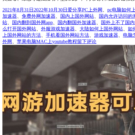
发
分
标
2021年8月31日
2022年10月30日
爱分享
PC上外网
、
pc电脑如何
布
类
签
加速器
、
免费外网加速器
、
国内上国外网站
、
国内允许访问的
于
站
、
国内翻到国外网app
、
国内翻国外加速器
、
国外上不了国内
么打开国外网站
、
外服游戏加速器
、
大陆如何上国外网站
、
如
上国外网站的方法
、
手机看国外网站方法
、
游戏加速器
、
电脑
于
外网
、
苹果电脑MAC上youtube教程
留下评论
88°
空
间
教
你
3
种
上
外
网
Google/Facebook/Twitter/Yo
的
方
法，
墙