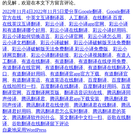
的见解，欢迎在本文下方留言评论。
发
分
标
2022年11月4日
2022年11月5日
爱分享
Google翻译
、
Google翻译
布
类
签
官方在线
、
中英文互译翻译器
、
人工翻译
、
在线翻译 百度
、
于
在线英汉互译翻译
、
彩云小译
、
彩云小译app官网
、
彩云小译
和有道翻译哪个好用
、
彩云小译在线翻译
、
彩云小译好用吗
、
彩云小译如何切换语言
、
彩云小译官网
、
彩云小译怎么用
、
彩
云小译文档翻译
、
彩云小译破解
、
彩云小译破解版无法免费翻
译
、
彩云小译破解版无法免费翻译 彩云小译免费版
、
彩云小
译网页翻译
、
彩云小译翻译链接
、
彩云小译视频翻译
、
有道人
工翻译
、
有道在线翻译
、
有道翻译
、
有道翻译在线使用免费
、
有道翻译在线官网
、
有道翻译在线翻译
、
有道翻译在线翻译入
口
、
有道翻译好用吗
、
有道翻译官app官方下载
、
有道翻译官
网
、
有道翻译英语
、
有道英语在线翻译
、
百度翻译
、
百度翻译
在线拍照扫一扫
、
百度翻译在线翻译
、
百度翻译好用吗
、
百度
翻译官网
、
百度翻译网页版
、
翻译语音识别在线
、
腾讯翻译同
声传译
、
腾讯翻译君
、
腾讯翻译君app下载安装
、
腾讯翻译君
同声传译
、
腾讯翻译君在线使用
、
腾讯翻译君在线翻译
、
腾讯
翻译君好用吗
、
腾讯翻译君怎么实时翻译
、
腾讯翻译君的英
文
、
腾讯翻译软件叫什么
、
英文翻译中文扫一扫
、
谷歌在线翻
于
译
、
谷歌翻译在线翻译
留下评论
这
自豪地采用WordPress