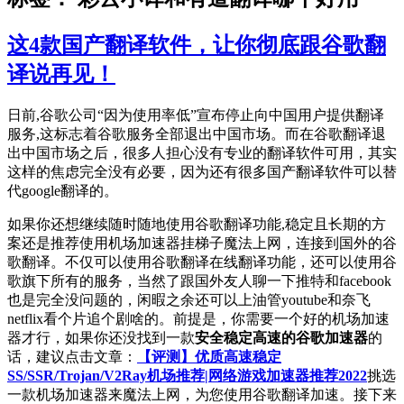
这4款国产翻译软件，让你彻底跟谷歌翻
译说再见！
日前,谷歌公司“因为使用率低”宣布停止向中国用户提供翻译
服务,这标志着谷歌服务全部退出中国市场。而在谷歌翻译退
出中国市场之后，很多人担心没有专业的翻译软件可用，其实
这样的焦虑完全没有必要，因为还有很多国产翻译软件可以替
代google翻译的。
如果你还想继续随时随地使用谷歌翻译功能,稳定且长期的方
案还是推荐使用机场加速器挂梯子魔法上网，连接到国外的谷
歌翻译。不仅可以使用谷歌翻译在线翻译功能，还可以使用谷
歌旗下所有的服务，当然了跟国外友人聊一下推特和facebook
也是完全没问题的，闲暇之余还可以上油管youtube和奈飞
netflix看个片追个剧啥的。前提是，你需要一个好的机场加速
器才行，如果你还没找到一款
安全稳定高速的谷歌加速器
的
话，建议点击文章：
【评测】优质高速稳定
SS/SSR/Trojan/V2Ray机场推荐|网络游戏加速器推荐2022
挑选
一款机场加速器来魔法上网，为您使用谷歌翻译加速。接下来