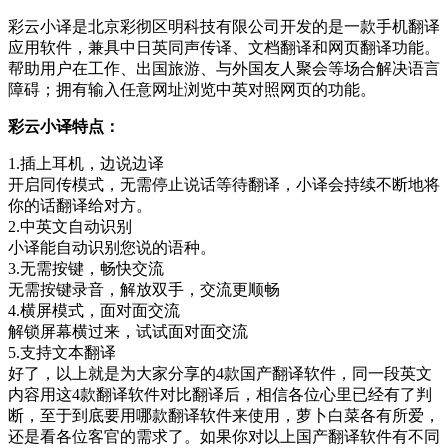
彩云小译是北京彩彻区明科技有限公司开发的是一款手机翻译
应用软件，兼具中日英同声传译、文档翻译和网页翻译功能。
帮助用户在工作、出国旅游、与外国友人聚会等场合解决语言
障碍；拥有输入任意网址浏览中英对照网页的功能。
彩云小译特点：
1.插上耳机，边说边译
开启同传模式，无需停止说话等待翻译，小译会持续不断地将
你的话翻译给对方。
2.中英文自动识别
小译能自动识别您说的语种。
3.无需按键，畅快交流
无需按键录音，解放双手，交流更顺畅
4.横屏模式，面对面交流
解锁屏幕横过来，试试面对面交流
5.支持文本翻译
好了，以上就是为大家分享的4款国产翻译软件，同一段英文
内容用这4款翻译软件对比翻译后，相信各位心里已经有了判
断，至于到底要用哪款翻译软件来使用，萝卜白菜各有所爱，
还是看各位客官的需求了。如果你对以上国产翻译软件有不同