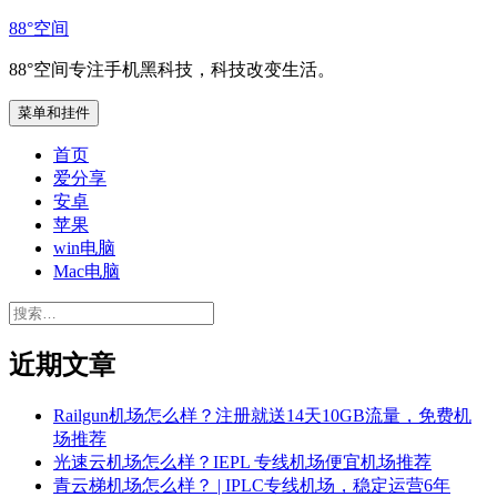
跳
88°空间
至
88°空间专注手机黑科技，科技改变生活。
内
容
菜单和挂件
首页
爱分享
安卓
苹果
win电脑
Mac电脑
搜
索：
近期文章
Railgun机场怎么样？注册就送14天10GB流量，免费机
场推荐
光速云机场怎么样？IEPL 专线机场便宜机场推荐
青云梯机场怎么样？ | IPLC专线机场，稳定运营6年