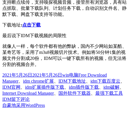
支持断点续传，支持嗅探视频音频，接管所有浏览器，具有站
点抓取、批量下载队列、计划任务下载，自动识别文件名、静
默下载、网盘下载支持等功能。
下载地址
:
点击下载
最后说下IDM下载视频的局限性
就像人一样，每个软件都有他的弊缺，国内不少网站如某酷、
某奇艺等，采用了m3u8视频切片技术。例如将50分钟1集的视
频文件分割成20份，IDM可以一键下载所有的视频，但无法将
分割的视频合并。
发
分
标
2021年5月26日
2021年5月26日
win电脑
Free Download
布
类
签
Manager
、
idm chrome扩展
、
IDM下载地址
、
idm下载百度云
、
于
IDM官网
、
idm扩展插件版下载
、
idm插件版下载
、
idm破解
、
Internet Download Manager
、
国外软件下载器
、
最强下载工具
于
IDM
留下评论
最
自豪地采用WordPress
强
下
载