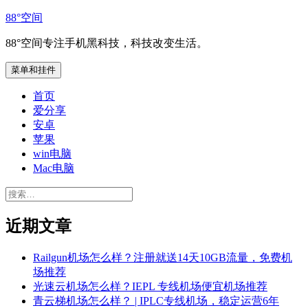
跳
88°空间
至
88°空间专注手机黑科技，科技改变生活。
内
容
菜单和挂件
首页
爱分享
安卓
苹果
win电脑
Mac电脑
搜
索：
近期文章
Railgun机场怎么样？注册就送14天10GB流量，免费机
场推荐
光速云机场怎么样？IEPL 专线机场便宜机场推荐
青云梯机场怎么样？ | IPLC专线机场，稳定运营6年