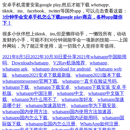
安卓手机需要安装google play,然后才能下载
whatsapp
、
tiktok、ins、facebook、twitter等国外app，可以点击查看这篇：
3分钟学会安卓手机怎么下载google play商店，各种app随你
下！
很多小伙伴想上tiktok、ins,但是懒得动手，一懒毁所有，动动
发财的小手，可能不到30分钟就能学会一项新的技能——上国
外网站，为了能正常使用，这一切我个人觉得非常值得。
发
分
标
2021年8月5日
2022年10月30日
爱分享
2021年whatsapp中国能用
布
类
签
吗
、
Downloadwhatsapp
、
V2Ray机场推荐
、
whatsapp
、
于
whatsapp apk
、
whatsapp download for android
、
whatsapp web
版
、
whatsapp2021安卓下载最新版
、
whatsapp2021版本下载
、
whatsappmessenger官网下载
、
whatsapp一直卡在验证号码
、
whatsapp下载
、
whatsapp下载安卓
、
whatsapp下载安装 安卓 手
机版
、
whatsapp中国注册
、
whatsapp中文
、
whatsapp中文版下
载
、
whatsapp为什么用不了
、
whatsapp加好友
、
whatsapp加速
器哪个好
、
whatsapp加速器软件
、
whatsapp华为下载安装
、
whatsapp国内使用方法
、
whatsapp国内使用方法加速器
、
whatsapp国内怎么下载
、
whatsapp国内还能用吗
、
whatsapp国
际版下载
、
whatsapp在国内怎么注册
、
WhatsApp如何注册
、
whatsapp安卓下载安装
、
whatsapp安卓最新版本下载安装
、