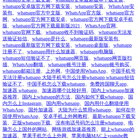
whatsapp安卓版官方网下载安装
、
whatsapp安装
、
WhatsApp安
装包
、
whatsapp官方中文版
、
WhatsApp官方版
、
whatsapp官方
网
、
whatsapp官方网下载安卓
、
whatsapp官方网下载安卓手机
版
、
whatsapp官方网下载最新版2021
、
WhatsApp官网
、
whatsapp官网下载
、
whatsapp收不到验证码
、
whatsapp无法发
送验证短信
、
whatsapp是什么
、
whatsapp最新版安装包
、
whatsapp最新版官方网下载安装
、
whatsapp桌面版
、
whatsapp
注册不了
、
whatsapp用什么加速器
、
whatsapp电脑版
、
whatsapp短信验证不了
、
whatsapp网页版
、
whatsapp网页版扫
描
、
WhatsApp翻墙
、
whatsapp账号注册
、
whatsapp账号购买
、
whatsapp邮箱注册
、
上外网
、
中国使用WhatsApp
、
中国手机号
无法注册whatsapp 大陆手机号怎么注册whatsapp whatsapp短信
验证不了
、
中国手机怎么下载whatsapp
、
免费跨国聊天app
、
加速器 whatsapp
、
加速器哪个比较好用
、
国内上whatsapp加速
器推荐
、
国内上whatsapp的方法
、
国内如何下载whatsapp
、
国
内怎么上Instagram
、
国内用whatsapp
、
国内用什么翻墙使用
WhatsApp
、
国外加速器
、
大陆为什么禁用whatsapp
、
如何在中
国使用WhatsApp
、
安卓手机上外网教程
、
最新whatsapp下载安
装
、
正版whatsapp下载
、
没有电话号码怎么注册whatsapp
、
电
脑怎么上国外的网站
、
网络游戏加速器推荐
、
能上whatsapp的
加速器
、
苹果手机怎么上外网
、
苹果电脑MAC上youtube教