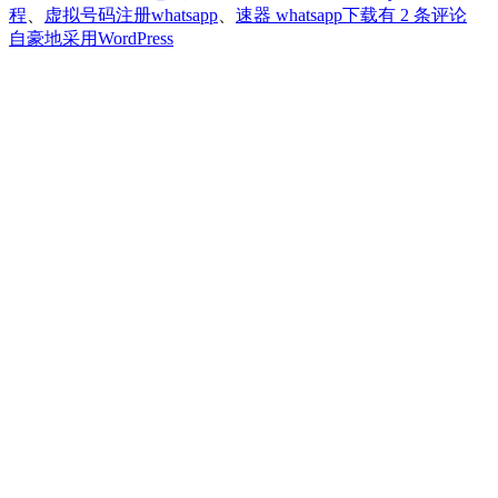
只
程
、
虚拟号码注册whatsapp
、
速器 whatsapp下载
有 2 条评论
需
自豪地采用WordPress
2
步
教
你
学
会
如
何
在
中
国
使
用
WhatsApp？