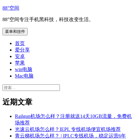
跳
88°空间
至
88°空间专注手机黑科技，科技改变生活。
内
容
菜单和挂件
首页
爱分享
安卓
苹果
win电脑
Mac电脑
搜
索：
近期文章
Railgun机场怎么样？注册就送14天10GB流量，免费机
场推荐
光速云机场怎么样？IEPL 专线机场便宜机场推荐
青云梯机场怎么样？ | IPLC专线机场，稳定运营6年