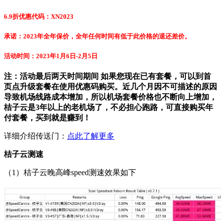
6.9折优惠代码：XN2023
承诺：2023年全年保价，全年任何时间有低于此价格的退还差价。
活动时间：2023年1月6日-2月5日
注：活动最后两天时间期间 如果您现在已有套餐，可以到首
页点升级套餐在使用优惠码购买。近几个月因不可描述的原因
导致机场线路成本增加，所以机场套餐价格也不断向上增加，
桔子云是3年以上的老机场了，不必担心跑路，可直接购买年
付套餐，买到就是赚到！
详细介绍传送门：
点此了解更多
桔子云测速
（1）桔子云晚高峰speed测速效果如下