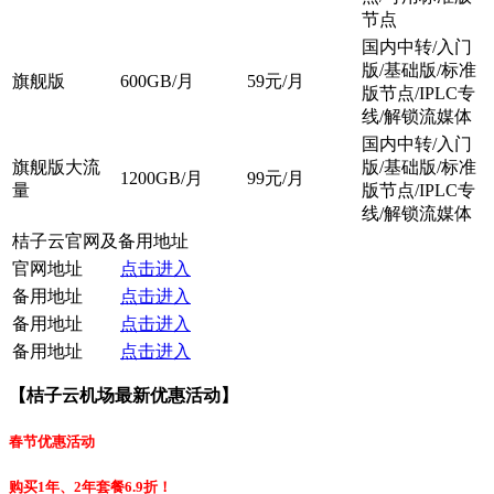
节点
国内中转/入门
版/基础版/标准
旗舰版
600GB/月
59元/月
版节点/IPLC专
线/解锁流媒体
国内中转/入门
旗舰版大流
版/基础版/标准
1200GB/月
99元/月
量
版节点/IPLC专
线/解锁流媒体
桔子云官网及备用地址
官网地址
点击进入
备用地址
点击进入
备用地址
点击进入
备用地址
点击进入
【桔子云机场最新优惠活动】
春节优惠活动
购买1年、2年套餐6.9折！