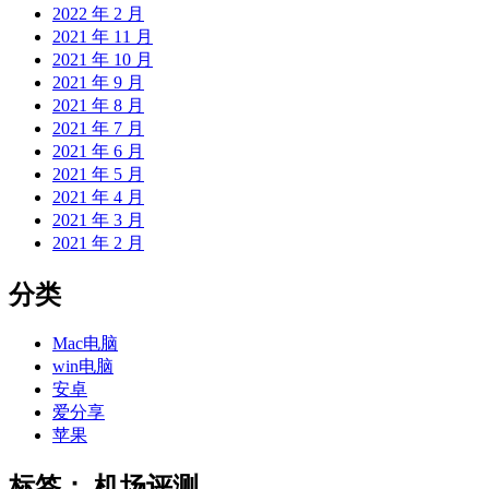
2022 年 2 月
2021 年 11 月
2021 年 10 月
2021 年 9 月
2021 年 8 月
2021 年 7 月
2021 年 6 月
2021 年 5 月
2021 年 4 月
2021 年 3 月
2021 年 2 月
分类
Mac电脑
win电脑
安卓
爱分享
苹果
标签：
机场评测