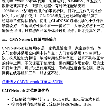
晚高峰上youtube看4K视频，速度达到了80Mbits/s，比监控的
数据还要高不少，截图的过程中有时候还能够突破
100Mbits/s，达到普通用户的带宽极限。目前也是作为高性价
比的主力机场在使用，GLaDOS毕竟是超过4年的老品牌了，
还是非常值得信赖的。使用过GLaDOS加速器机场的小伙伴反
馈都说好，在这里好处就不在一一赘述了，大家说好您不一定
能体会得到，只有您自己亲身体验过觉得好，那才是真的好。
三、CMYNetwork 红莓网络简介
CMYNetwork 红莓网络 是一家我最近发现一家宝藏机场，除
入门套餐外采用全内网中转节点；入门套餐采用 Trojan 新协
议，抗风险能力超强，敏感时期也异常坚挺，丝毫不影响正常
的科学上网。不仅保证了稳定性，更有回国专用套餐。经测速
和日常使用，可以说是稳定高速，高峰期速度也能拉满。提供
网页在线客服和工单，服务还不错。
点击进入CMYNetwork 红莓网络官网
CMYNetwork
红莓网络优势
分级解锁内网中转节点、IPLC专线、IEPL及游戏专线
提供各种流媒体解锁，流媒体解锁(Netflix、Hulu、