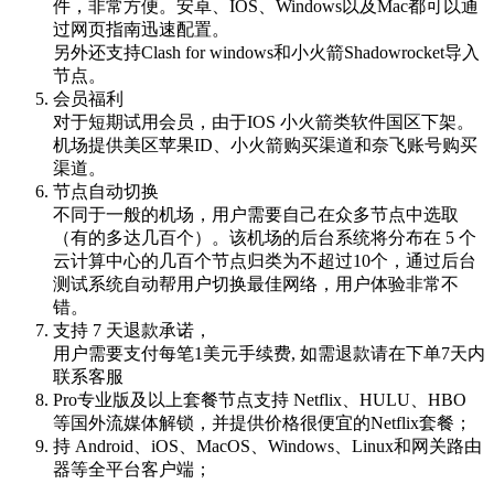
件，非常方便。安卓、IOS、Windows以及Mac都可以通
过网页指南迅速配置。
另外还支持Clash for windows和小火箭Shadowrocket导入
节点。
会员福利
对于短期试用会员，由于IOS 小火箭类软件国区下架。
机场提供美区苹果ID、小火箭购买渠道和奈飞账号购买
渠道。
节点自动切换
不同于一般的机场，用户需要自己在众多节点中选取
（有的多达几百个）。该机场的后台系统将分布在 5 个
云计算中心的几百个节点归类为不超过10个，通过后台
测试系统自动帮用户切换最佳网络，用户体验非常不
错。
支持 7 天退款承诺，
用户需要支付每笔1美元手续费, 如需退款请在下单7天内
联系客服
Pro专业版及以上套餐节点支持 Netflix、HULU、HBO
等国外流媒体解锁，并提供价格很便宜的Netflix套餐；
持 Android、iOS、MacOS、Windows、Linux和网关路由
器等全平台客户端；