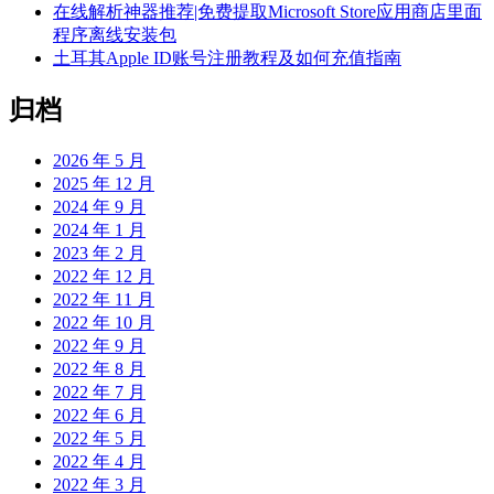
在线解析神器推荐|免费提取Microsoft Store应用商店里面
程序离线安装包
土耳其Apple ID账号注册教程及如何充值指南
归档
2026 年 5 月
2025 年 12 月
2024 年 9 月
2024 年 1 月
2023 年 2 月
2022 年 12 月
2022 年 11 月
2022 年 10 月
2022 年 9 月
2022 年 8 月
2022 年 7 月
2022 年 6 月
2022 年 5 月
2022 年 4 月
2022 年 3 月