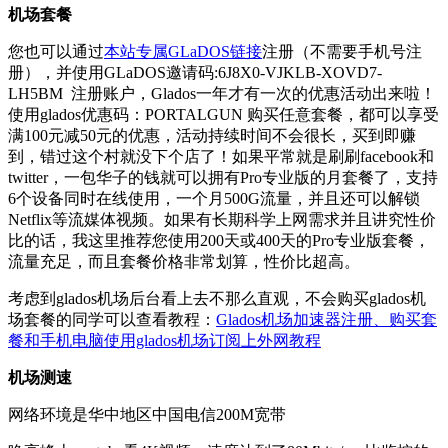
机场套餐
您也可以通过
本站专属GLaDOS链接
注册（不需要手机号注
册），并使用GLaDOS邀请码:6J8X0-VJKLB-XOVD7-
LH5BM 注册账户，Glados一年才有一次的优惠活动出来啦！
使用glados优惠码：PORTALGUN 购买任意套餐，都可以享受
满100元减50元的优惠，活动持续时间不会很长，买到即赚
到，错过这个村就没下个店了！如果平常就是刷刷facebook和
twitter，一包华子的钱就可以拥有Pro专业版的月套餐了，支持
6个设备同时在线使用，一个月500G流量，并且还可以解锁
Netflix等流媒体视频。如果有长期科学上网需求并且讲究性价
比的话，我这里推荐您使用200天或400天的Pro专业版套餐，
流量充足，而且套餐价格非常划算，性价比超高。
考虑到glados机场后台看上去不那么直观，不会购买glados机
场套餐的同学可以查看教程：
Glados机场加速器注册、购买套
餐和手机电脑使用glados机场订阅上外网教程
机场测速
网络环境是华中地区中国电信200M宽带