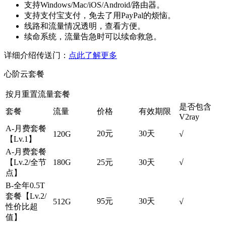
支持Windows/Mac/iOS/Android/路由器。
支持支付宝支付，免去了用PayPal的烦恼。
线路和流量情况透明，查看方便。
续命系统，流量告急时可以续命救急。
详细介绍传送门：
点此了解更多
心阶云套餐
按月重置流量套餐
是否包含
套餐
流量
价格
有效期限
V2ray
A-月费套餐
20元
30天
120G
√
【Lv.1】
A-月费套餐
【Lv.2/全节
180G
25元
30天
√
点】
B-全年0.5T
套餐【Lv.2/
95元
30天
512G
√
性价比超
值】