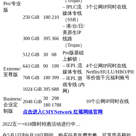
（Trojan）
Pro/专业
– IPLC流
3个公网IP同时在线
版
媒体专线
250 GiB
180
210
（SSR）
– 港/台/日/
美原生IP
300 GiB
395
366
线路
（Trojan）
Pro版基础
512 GiB
30
68
上解锁：
– IEPL 流
4个公网IP同时在线
643 GiB
90
199
Extreme/
媒体专线
Netflix/HULU/HBO/PH
至尊版
768 GiB
180
399
等价值千元福利账号
– IEPL 游
戏专线 (内
1024 GiB
395
688
网)
30
298
Business/
10个公网IP同时在线
2048 GiB
企业定
180
1788
制版
点击进入CMYNetwork 红莓网络官网
2022五一+618限时特惠活动进行中…
在5月1日到6月19日期间，购买任意年费套餐，可享受高额折