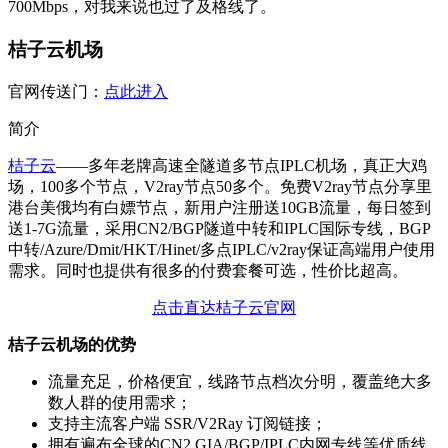
700Mbps，对我来说也过了及格线了。
桔子云机场
官网传送门：
点此进入
简介
桔子云
——多年老牌高速全隧道多节点IPLC机场，真正大鸡
场，100多个节点，V2ray节点50多个。免费V2ray节点分享里
港台美俄均有白嫖节点，新用户注册送10GB流量，每日签到
送1-7G流量，采用CN2/BGP隧道中转和IPLC国际专线，BGP
中转/Azure/Dmit/HKT/Hinet/多点IPLC/v2ray保证高端用户使用
需求。同时也提供有很多的付费套餐可选，性价比超高。
点击直达桔子云官网
桔子云机场的优势
流量充足，价格便宜，线路节点档次分明，覆盖绝大多
数人群的使用需求；
支持主流客户端 SSR/V2Ray 订阅链接；
拥有遍布全球的CN2 GIA/BGP/IPLC内网专线等优质线