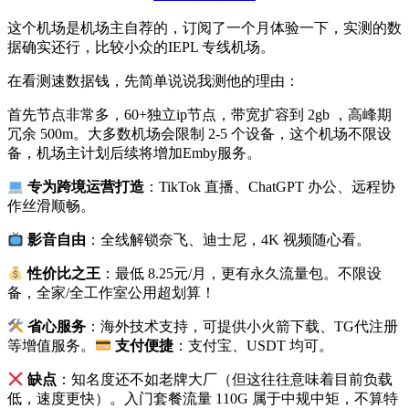
这个机场是机场主自荐的，订阅了一个月体验一下，实测的数
据确实还行，比较小众的IEPL 专线机场。
在看测速数据钱，先简单说说我测他的理由：
首先节点非常多，60+独立ip节点，带宽扩容到 2gb ，高峰期
冗余 500m。大多数机场会限制 2-5 个设备，这个机场不限设
备，机场主计划后续将增加Emby服务。
专为跨境运营打造
：TikTok 直播、ChatGPT 办公、远程协
作丝滑顺畅。
影音自由
：全线解锁奈飞、迪士尼，4K 视频随心看。
性价比之王
：最低 8.25元/月，更有永久流量包。不限设
备，全家/全工作室公用超划算！
省心服务
：海外技术支持，可提供小火箭下载、TG代注册
等增值服务。
支付便捷
：支付宝、USDT 均可。
缺点
：知名度还不如老牌大厂（但这往往意味着目前负载
低，速度更快）。入门套餐流量 110G 属于中规中矩，不算特