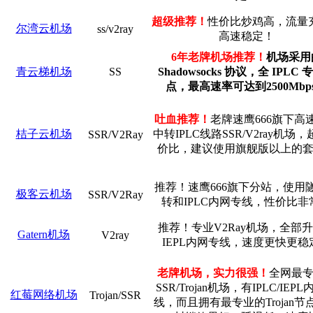
超级推荐！
性价比炒鸡高，流量
尔湾云机场
ss/v2ray
高速稳定！
6年老牌机场推荐！
机场采用
青云梯机场
SS
Shadowsocks 协议，全 IPLC
点，最高速率可达到2500Mbp
吐血推荐！
老牌速鹰666旗下高速
桔子云机场
中转IPLC线路SSR/V2ray机场
SSR/V2Ray
价比，建议使用旗舰版以上的
推荐！速鹰666旗下分站，使用
极客云机场
SSR/V2Ray
转和IPLC内网专线，性价比非
推荐！专业V2Ray机场，全部
Gatern机场
V2ray
IEPL内网专线，速度更快更稳
老牌机场，实力很强！
全网最
SSR/Trojan机场，有IPLC/IEP
红莓网络机场
Trojan/SSR
线，而且拥有最专业的Trojan节