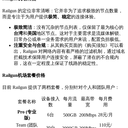
Railgun 的定位非常清晰：它并非为了追求极致的节点数量，
而是专注于为用户提供
极简、稳定
的连接体验。
极致简洁
：没有冗杂的节点列表，仅保留了最为核心的
台湾
和
美国
地区节点。这对于主要需求是流媒体解锁、
日常办公或单一业务需求的用户来说，配置负担极低。
注重安全与合规
：从其购买页面的《购买须知》可以看
出，Railgun 对网络内容有着严格的过滤机制，通过域名
拦截技术保障用户连接安全，屏蔽了潜在的不合规内
容，这在一定程度上保证了线路的稳定性。
Railgun机场套餐价格
目前 Railgun 提供了两档套餐，分别针对个人和团队用户：
设备接入
每月流
最高带
每月费
套餐名称
数
量
宽
用
Pro (专业
6台
28元/月
500GB
200Mbps
版)
Team (团队
110元/
30台