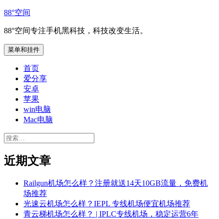
跳
88°空间
至
88°空间专注手机黑科技，科技改变生活。
内
容
菜单和挂件
首页
爱分享
安卓
苹果
win电脑
Mac电脑
搜
索：
近期文章
Railgun机场怎么样？注册就送14天10GB流量，免费机
场推荐
光速云机场怎么样？IEPL 专线机场便宜机场推荐
青云梯机场怎么样？ | IPLC专线机场，稳定运营6年