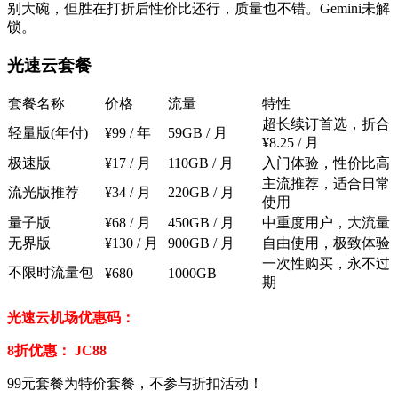
别大碗，但胜在打折后性价比还行，质量也不错。Gemini未解
锁。
光速云套餐
套餐名称
价格
流量
特性
超长续订首选，折合
轻量版(年付)
¥99 / 年
59GB / 月
¥8.25 / 月
极速版
¥17 / 月
110GB / 月
入门体验，性价比高
主流推荐，适合日常
流光版
推荐
¥34 / 月
220GB / 月
使用
量子版
¥68 / 月
450GB / 月
中重度用户，大流量
无界版
¥130 / 月
900GB / 月
自由使用，极致体验
一次性购买，永不过
不限时流量包
¥680
1000GB
期
光速云机场优惠码：
8折优惠： JC88
99元套餐为特价套餐，不参与折扣活动！