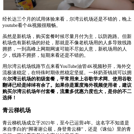
经长达三个月的试用体验来看，尔湾云机场还是不错的，晚上
youtube看个4k视频很顺畅。
虽然是新机场，购买套餐时候尽量月付为主，以防跑路。但新
机场也有新机场的好处，那就是不像老机场用的人多导致线路
拥挤，一到高峰上网期网速可能不尽如人意，新机场用的人
少，线路不拥挤，短期来看还是不错的。
用尔湾云机场线路节点来看YouTube油管4K视频秒开，海外交
流极速稳定，在特殊时期依然稳定坚挺。一杯奶茶钱就可以拥
有
尔湾云机场的初级套餐，平常用来上谷歌学术网、使用谷歌
翻译已经是绰绰有余了。如果你是重度海外视频使用者，建议
购买尔湾云机场年付套餐，流量多优惠力度也大，是你的不二
选择！
青云梯机场
青云梯机场成立于2021年，至今已运营4年。这名字不知道是
来自李白的“脚著谢公屐，身登青云梯”，还是《诛仙》里的青