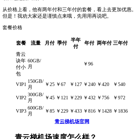
从价格上看，他有两年付和三年付的套餐，看上去更加优惠。
但是！我劝大家还是谨慎点来哦，先用用再说吧。
套餐价格
半年
套餐
流量
月付
季付
年付
两年付
三年付
付
青云
诀年
60GB/
￥96
月
付小
包
150GB/
VIP1
￥25
￥67
￥127
￥240
￥420
￥540
月
300GB/
VIP2
￥45
￥121
￥229
￥432
￥756
￥972
月
600GB/
VIP3
￥85
￥229
￥433
￥816
￥1428
￥1836
月
青云梯机场官网
青云梯机场速度怎么样？