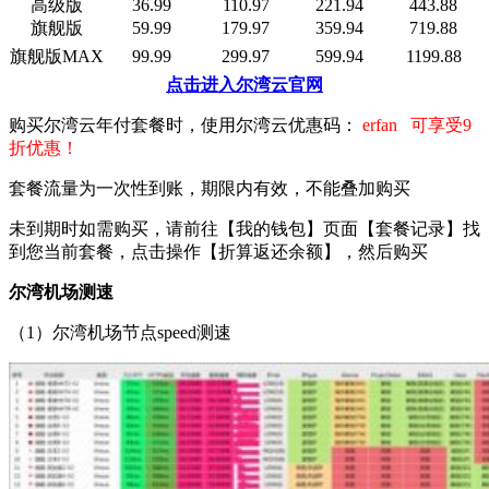
高级版
36.99
110.97
221.94
443.88
旗舰版
59.99
179.97
359.94
719.88
旗舰版MAX
99.99
299.97
599.94
1199.88
点击进入尔湾云官网
购买尔湾云年付套餐时，使用尔湾云优惠码：
erfan 可享受9
折优惠！
套餐流量为一次性到账，期限内有效，不能叠加购买
未到期时如需购买，请前往【我的钱包】页面【套餐记录】找
到您当前套餐，点击操作【折算返还余额】，然后购买
尔湾机场测速
（1）尔湾机场节点speed测速