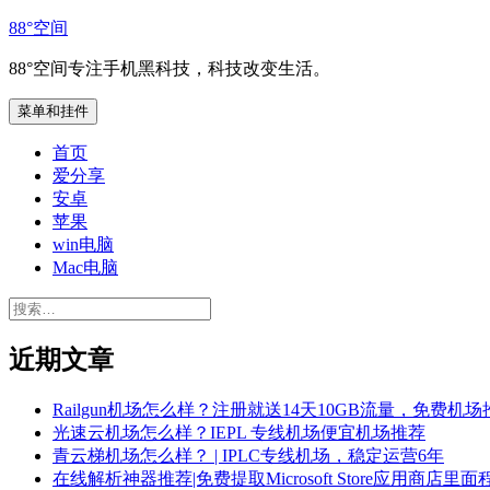
跳
88°空间
至
88°空间专注手机黑科技，科技改变生活。
内
容
菜单和挂件
首页
爱分享
安卓
苹果
win电脑
Mac电脑
搜
索：
近期文章
Railgun机场怎么样？注册就送14天10GB流量，免费机场
光速云机场怎么样？IEPL 专线机场便宜机场推荐
青云梯机场怎么样？ | IPLC专线机场，稳定运营6年
在线解析神器推荐|免费提取Microsoft Store应用商店