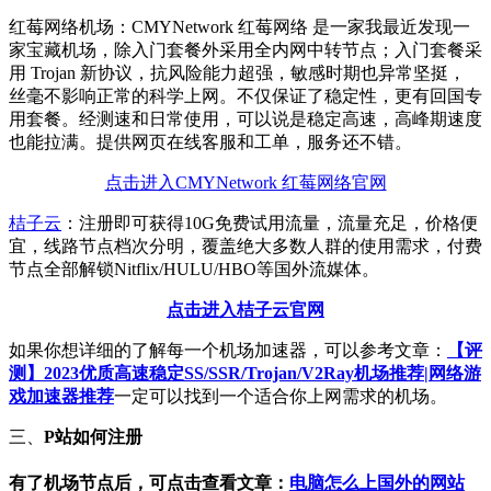
红莓网络机场：CMYNetwork 红莓网络 是一家我最近发现一
家宝藏机场，除入门套餐外采用全内网中转节点；入门套餐采
用 Trojan 新协议，抗风险能力超强，敏感时期也异常坚挺，
丝毫不影响正常的科学上网。不仅保证了稳定性，更有回国专
用套餐。经测速和日常使用，可以说是稳定高速，高峰期速度
也能拉满。提供网页在线客服和工单，服务还不错。
点击进入CMYNetwork 红莓网络官网
桔子云
：注册即可获得10G免费试用流量，流量充足，价格便
宜，线路节点档次分明，覆盖绝大多数人群的使用需求，付费
节点全部解锁Nitflix/HULU/HBO等国外流媒体。
点击进入桔子云官网
如果你想详细的了解每一个机场加速器，可以参考文章：
【评
测】2023优质高速稳定SS/SSR/Trojan/V2Ray机场推荐|网络游
戏加速器推荐
一定可以找到一个适合你上网需求的机场。
三、
P站如何注册
有了机场节点后，可点击查看文章：
电脑怎么上国外的网站