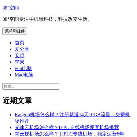
跳
88°空间
至
88°空间专注手机黑科技，科技改变生活。
内
容
菜单和挂件
首页
爱分享
安卓
苹果
win电脑
Mac电脑
搜
索：
近期文章
Railgun机场怎么样？注册就送14天10GB流量，免费机
场推荐
光速云机场怎么样？IEPL 专线机场便宜机场推荐
青云梯机场怎么样？ | IPLC专线机场，稳定运营6年