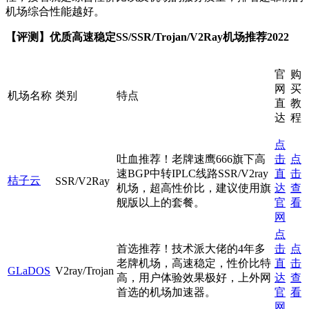
机场综合性能越好。
【评测】优质高速稳定SS/SSR/Trojan/V2Ray机场推荐2022
官
购
网
买
机场名称
类别
特点
直
教
达
程
点
吐血推荐！老牌速鹰666旗下高
击
点
速BGP中转IPLC线路SSR/V2ray
直
击
桔子云
SSR/V2Ray
机场，超高性价比，建议使用旗
达
查
舰版以上的套餐。
官
看
网
点
首选推荐！技术派大佬的4年多
击
点
老牌机场，高速稳定，性价比特
直
击
GLaDOS
V2ray/Trojan
高，用户体验效果极好，上外网
达
查
首选的机场加速器。
官
看
网