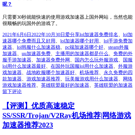
呢？
只需要30秒就能快速的使用游戏加速器上国外网站，当然也能
很顺畅的玩国外的游戏了。
发
分
标
2021年6月6日
2022年10月30日
爱分享
lol加速器免费排名
、
lol加
布
类
签
速器哪个免费而且又好用
、
lol加速器哪个好用
、
lol手游免费加
于
速器
、
lol韩服什么加速器稳
、
pc端加速器哪个好
、
steam外服
加速器
、
uu加速器免费
、
主播用的加速器都是什么
、
免费的外
服手游加速器
、
加速器免费外网
、
国内怎么玩外服游戏
、
国服
lol用什么加速器最好
、
在国外玩国服lol用什么加速器
、
外服游
戏加速器
、
战地欧服哪个加速器好
、
机场推荐
、
永久免费的四
款加速器
、
游戏加速器推荐
、
玩美服游戏用什么加速器
、
网络
游戏加速器推荐
、
英雄联盟最好的加速器
、
英雄联盟的加速器
留下评论
l
【评测】优质高速稳定
SS/SSR/Trojan/V2Ray机场推荐|网络游戏
加速器推荐2023