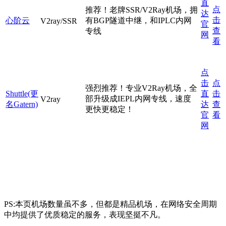
直
点
推荐！老牌SSR/V2Ray机场，拥
达
击
心阶云
有BGP隧道中继，和IPLC内网
V2ray/SSR
官
查
专线
网
看
点
击
点
强烈推荐！专业V2Ray机场，全
Shuttle(更
直
击
部升级成IEPL内网专线，速度
V2ray
名Gatern)
达
查
更快更稳定！
官
看
网
PS:本页机场数量虽不多，但都是精品机场，在网络安全周期
中均提供了优质稳定的服务，表现坚挺不凡。