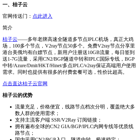
一、桔子云
官网传送门：
点此进入
简介
桔子云
——多年老牌高速全隧道多节点IPLC机场，真正大鸡
场，100多个节点，V2ray节点50多个。免费V2ray节点分享里
港台美俄均有白嫖节点，新用户注册送10GB流量，每日签到
送1-7G流量，采用CN2/BGP隧道中转和IPLC国际专线，BGP
中转/Azure/Dmit/HKT/Hinet/多点IPLC/v2ray保证高端用户使用
需求。同时也提供有很多的付费套餐可选，性价比超高。
点击直达桔子云官网
桔子云的优势
流量充足，价格便宜，线路节点档次分明，覆盖绝大多
数人群的使用需求；
支持主流客户端 SSR/V2Ray 订阅链接；
拥有遍布全球的CN2 GIA/BGP/IPLC内网专线等优质线
路节点；
国内采用CN2/BGP入口，隧道中转，极速稳定；