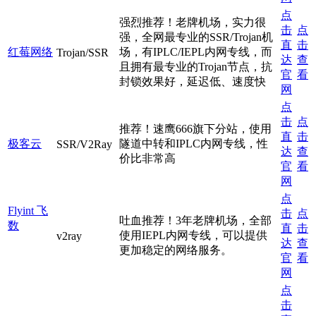
点
强烈推荐！老牌机场，实力很
击
点
强，全网最专业的SSR/Trojan机
直
击
红莓网络
场，有IPLC/IEPL内网专线，而
Trojan/SSR
达
查
且拥有最专业的Trojan节点，抗
官
看
封锁效果好，延迟低、速度快
网
点
击
点
推荐！速鹰666旗下分站，使用
直
击
极客云
隧道中转和IPLC内网专线，性
SSR/V2Ray
达
查
价比非常高
官
看
网
点
Flyint 飞
击
点
吐血推荐！3年老牌机场，全部
数
直
击
使用IEPL内网专线，可以提供
v2ray
达
查
更加稳定的网络服务。
官
看
网
点
击