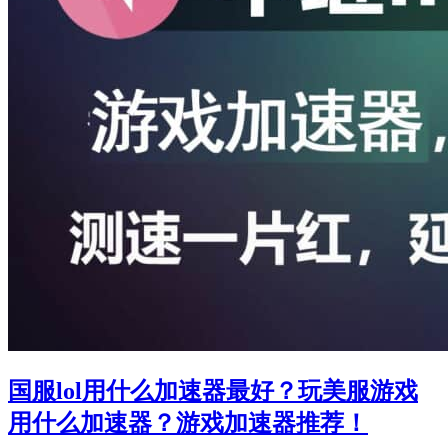
戏
加
速
器
Netch
客
户
端
的
使
用
教
程
国服lol用什么加速器最好？玩美服游戏
用什么加速器？游戏加速器推荐！