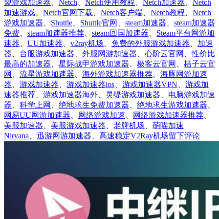
于
盟游戏加速器
、
Netch
、
Netch使用教程
、
Netch加速器
、
Netch
加速游戏
、
Netch官网下载
、
Netch客户端
、
Netch教程
、
Netch
游戏加速器
、
Shuttle
、
Shuttle官网
、
steam加速器
、
steam加速器
免费
、
steam加速器推荐
、
steam回国加速器
、
Steam平台网游加
速器
、
UU加速器
、
v2ray机场
、
免费的外服游戏加速器
、
加速
器
、
台服游戏加速器
、
外服网游加速器
、
心阶云官网
、
性价比
最高的加速器
、
星际战甲游戏加速器
、
极客云官网
、
桔子云官
网
、
流星游戏加速器
、
海外游戏加速器推荐
、
海豚网游加速
器
、
游戏加速器
、
游戏加速器ios
、
游戏加速器VPN
、
游戏加
速器推荐
、
游戏加速器海外
、
灵缇游戏加速器
、
电脑游戏加速
器
、
科学上网
、
绝地求生免费加速器
、
绝地求生游戏加速器
、
网易UU网游加速器
、
网络游戏加速
、
网络游戏加速器推荐
、
美服加速器
、
美服游戏加速器
、
老牌机场
、
萌喵加速
于
Nirvana
、
迅游网游加速器
、
高速稳定V2Ray机场
留下评论
3
分
钟
学
会
主
流
游