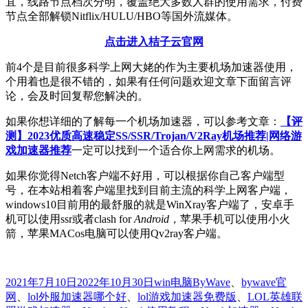
宜，线路节点档次分明，覆盖绝大多数人群的使用需求，付费
节点全部解锁Nitflix/HULU/HBO等国外流媒体。
点击进入桔子云官网
前4个是目前很多科学上网大姥的作为主要机场加速器使用，
个用着也是很不错的，如果有任何问题欢迎文章下面留言评
论，会及时回复帮您解决的。
如果你想详细的了解每一个机场加速器，可以参考文章：
【评
测】2023优质高速稳定SS/SSR/Trojan/V2Ray机场推荐|网络游
戏加速器推荐
一定可以找到一个适合你上网需求的机场。
如果你觉得Netch客户端不好用，可以根据你自己客户端型
号，在本站相着客户端里找到目前主流的科学上网客户端，
windows10目前用的最舒服的就是WinXray客户端了，安卓手
机可以使用ssr或者clash for
Android，
苹果手机可以使用小火
箭，苹果MACos电脑可以使用Qv2ray客户端。
发
分
标
2021年7月10日
2022年10月30日
win电脑
ByWave
、
bywave官
布
类
签
网
、
lol外服加速器哪个好
、
lol游戏加速器免费版
、
LOL英雄联