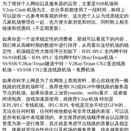
为了维持个人网站以及服务器的运营，主要是SSR机场和
V2ray Clash 机场为主。在分享前都使用了一段时间，称得上
可以提供一点参考和客观的评价。这次把个人认为优质稳定的
几家机场整理在一起，也方便大家浏览和对比。同时附上相关
链接和优惠码（不定期更新）。
如果你是一个追求稳定性的消费者，那就可以看底下的内容，
我们将从高峰时期的数据中进行排序，从而看出这些机场的稳
定性，机场稳定性大致排序分别如下：IEPL/IPLC 全内网中转
SS/SSR机场 > IEPL/IPLC 全内网中转V2Ray/Trojan机场 >
SS/SSR/V2Ray/Trojan隧道中转 > V2Ray/Trojan CN2/直连线路
机场 > SS/SSR CN2/直连线路机场 > 免费机场
如果你科学上网是为了在网络上查阅资料，那么你就使用一般
线路的优质机场即可，推荐使用CN2或BGP中继线路的服务器
节点的机场。如果你喜欢上油管youtube、netflix看片，或者做
跨境电商、游戏加速器使用，就推荐V2ray机场 特别是
IEPL/IPLC 专线机场。IPLC/IEPL 专线是完全不经过GFW的，
无论在任何时期，任何时候他都会有非常优越的表现，可以说
是所有机场中表现最强的。本文推荐的机场顺序将会以品牌信
誉度为第一进行推荐，其次就是考虑节点线路的质量以及稳定
性，接着就是综合性价比以及机场的服务质量，排名越靠前的