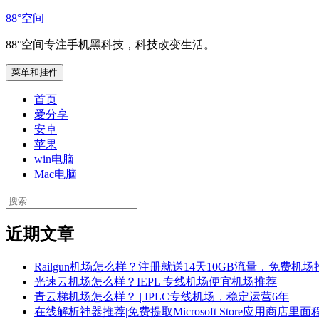
跳
88°空间
至
88°空间专注手机黑科技，科技改变生活。
内
容
菜单和挂件
首页
爱分享
安卓
苹果
win电脑
Mac电脑
搜
索：
近期文章
Railgun机场怎么样？注册就送14天10GB流量，免费机场
光速云机场怎么样？IEPL 专线机场便宜机场推荐
青云梯机场怎么样？ | IPLC专线机场，稳定运营6年
在线解析神器推荐|免费提取Microsoft Store应用商店