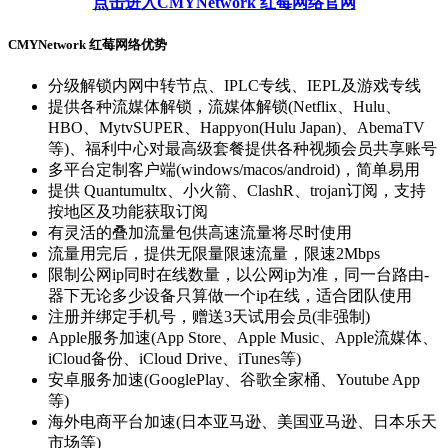
点击进入CMYNetwork 红莓网络官网
CMYNetwork 红莓网络优势
分级解锁内网中转节点、IPLC专线、IEPL及游戏专线
提供各种流媒体解锁，流媒体解锁(Netflix、Hulu、
HBO、MytvSUPER、Happyon(Hulu Japan)、AbemaTV
等)、福利中心对最高级套餐提供各种视频会员共享账号
多平台定制客户端(windows/macos/android)，简单易用
提供 Quantumultx、小火箭、ClashR、trojan订阅，支持
按地区及功能获取订阅
有灵活的叠加流量包供高速流量将尽时使用
流量用完后，提供无限量限速流量，限速2Mbps
限制公网ip同时在线数量，以公网ip为准，同一台路由-
器下无论多少设备只算做一个ip在线，适合团队使用
注册并绑定手机号，赠送3天试用会员(非强制)
Apple服务加速(App Store、Apple Music、Apple流媒体、
iCloud备份、iCloud Drive、iTunes等)
安卓服务加速(GooglePlay、谷歌全家桶、Youtube App
等)
海外电商平台加速(日本亚马逊、美国亚马逊、日本乐天
市场等)