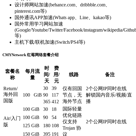
设计师网站加速(behance.com、dribbble.com、
pinterest.com等)
国外通讯APP加速(Whats app、Line、kakao等)
国外常用学习网站加速
(Google/Youtube/Twitter/Facebook/instagram/wikipedia/Githu
等)
主机下载/联机加速(Switch/PS4等)
CMYNetwork 红莓网络套餐介绍
时
费
套餐名
每月流
间/
用/
线路
备注
称
量
天
元
30
39
Return/
仅有回国
2个公网IP同时在线
海外回
100 GiB
90
117
节点，无
解锁国内音乐/视频/直
国版
海外节点
播
365
412
国际轻量
100 GiB
30
18
优化链路
100 GiB
90
54
Air/入门
仅支持
2个公网IP同时在线
版
125 GiB
180
108
Trojan 协
150 GiB
395
191
议