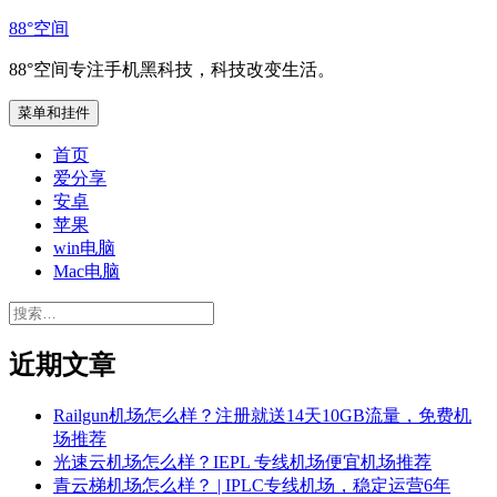
跳
88°空间
至
88°空间专注手机黑科技，科技改变生活。
内
容
菜单和挂件
首页
爱分享
安卓
苹果
win电脑
Mac电脑
搜
索：
近期文章
Railgun机场怎么样？注册就送14天10GB流量，免费机
场推荐
光速云机场怎么样？IEPL 专线机场便宜机场推荐
青云梯机场怎么样？ | IPLC专线机场，稳定运营6年