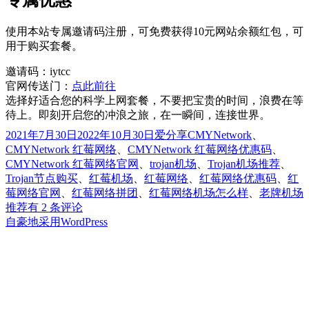
使用本站专属邀请码注册，可免费获得10元网站余额红包，可
用于购买套餐。
邀请码：iytcc
官网传送门：
点此前往
选择好适合您的科学上网套餐，不要把宝贵的时间，浪费在等
待上。即刻开启您的冲浪之旅，在一瞬间，连接世界。
发
分
标
2021年7月30日
2022年10月30日
爱分享
CMYNetwork
、
布
类
签
CMYNetwork 红莓网络
、
CMYNetwork 红莓网络优惠码
、
于
CMYNetwork 红莓网络官网
、
trojan机场
、
Trojan机场推荐
、
Trojan节点购买
、
红莓机场
、
红莓网络
、
红莓网络优惠码
、
红
莓网络官网
、
红莓网络拼团
、
红莓网络机场怎么样
、
老牌机场
优
推荐
有 2 条评论
质
自豪地采用WordPress
SS/SSR/V2Ray/Trojan
机
场:cmynetwork
红
莓
网