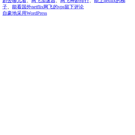
剧去哪儿看
、
网飞加速器
、
网飞神剧排行
、
能上netflix的梯
于
子
、
能看国外netflix网飞的vps
留下评论
能
自豪地采用WordPress
看
国
外
netflix
网
飞
的
vps，
如
何
在
国
内
看
奈
飞
netflix