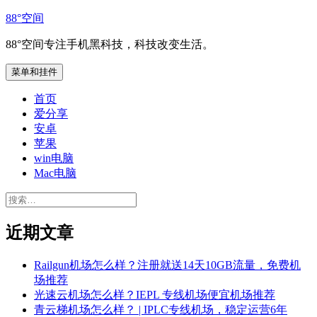
跳
88°空间
至
88°空间专注手机黑科技，科技改变生活。
内
容
菜单和挂件
首页
爱分享
安卓
苹果
win电脑
Mac电脑
搜
索：
近期文章
Railgun机场怎么样？注册就送14天10GB流量，免费机
场推荐
光速云机场怎么样？IEPL 专线机场便宜机场推荐
青云梯机场怎么样？ | IPLC专线机场，稳定运营6年