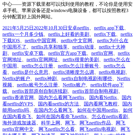
中心——资源下载里都可以找到使用的教程，不论你是使用安
卓手机、苹果设备还是windows电脑设备，都可以按照教程3
分钟配置好上国外网站。
发
分
标
2021年5月25日
2022年10月30日
安卓
netflix
、
netflix app下载
、
布
类
签
netflix一个月多少钱
、
netflix上好看的美剧
、
netflix下载
、
netflix
于
下载IOS
、
netflix中国官网
、
netflix中文官网
、
netflix为什么在
中国用不了
、
netflix共享和独享
、
netflix动漫
、
netflix十大神
剧
、
netflix安卓下载
、
netflix官方app下载
、
netflix官网
、
netflix
官网地址
、
netflix官网网址
、
netflix很黄的美剧
、
netflix怎么在
中国用
、
netflix怎么注册
、
netflix怎么注册账号
、
netflix怎么
看
、
netflix是什么意思
、
netflix清晰度怎么调
、
netflix电视剧
、
Netflix的账户
、
netflix神剧
、
netflix自制电视剧有哪些
、
Netflix
视频
、
netflix账号怎么注册
、
Netflix账户
、
netflix软件app下
载
、
netflix首部原创自制连续剧
、
netflix首部自制电视剧
、
netflix香港官网
、
国内怎么看网飞netflix
、
国内看Netflix
、
国内
看netflix的VPS
、
国内看netflix的方法
、
国内看网飞教程
、
国内
能用netflix吗
、
在国内怎么看网飞
、
如何在中国用netflix
、
如何
在国内看奈飞
、
如何在国内看奈飞netflix
、
怎么在netflix看剧
、
海外游戏加速器
、
科学上网
、
网飞
、
网飞netflix作品
、
网飞
netflix官网中文
、
网飞netflix怎么看
、
网飞netflix电视剧
、
网飞