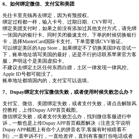
6、如何绑定微信、支付宝和美团
先往卡里充钱再去绑定，因为有预授权。
绑定过程都一样，输入卡号、过期日期、CVV即可。
绑定美团支付时，如果之前没有添加过其他支付方式，请先绑
一张国内的银行卡。同时关闭极速支付。下单的时候切换银行
卡，选择MasterCard国际卡支付。下单需要填CVV验证。
可以绑定美区的App Store，如果绑定不了切换美国IP在尝试一
下，账单地址填写美国的最好，还是不行的话联系苹果官方客
服，声明这个是美国虚拟卡。
不建议去绑定土区任何东西白嫖，土区一律发现一律风控。
Apple ID号都可能没了。
账单地址都填国内的，支付宝可以选填。
7、Dupay绑定支付宝微信失败，或者使用时候失败怎么办？
支付宝、微信、美团绑定失败，或者支付失败，请点击解除风
控教程，上传Dupay APP首页截图。
微信绑定失败，或者支付失败怎么办，找到微信客服进行申
诉，一般也是上传Dupay APP首页截图解决（注意文字说明
Dupay APP截图上有你个人的拼音名字,客服有时候瞎看不
到）,一直申诉不行，一直给差评，直到有客服打你电话或者