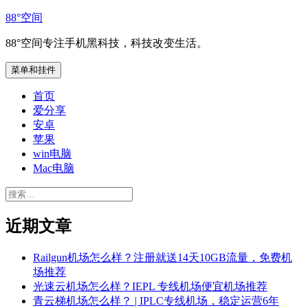
跳
88°空间
至
88°空间专注手机黑科技，科技改变生活。
内
容
菜单和挂件
首页
爱分享
安卓
苹果
win电脑
Mac电脑
搜
索：
近期文章
Railgun机场怎么样？注册就送14天10GB流量，免费机
场推荐
光速云机场怎么样？IEPL 专线机场便宜机场推荐
青云梯机场怎么样？ | IPLC专线机场，稳定运营6年