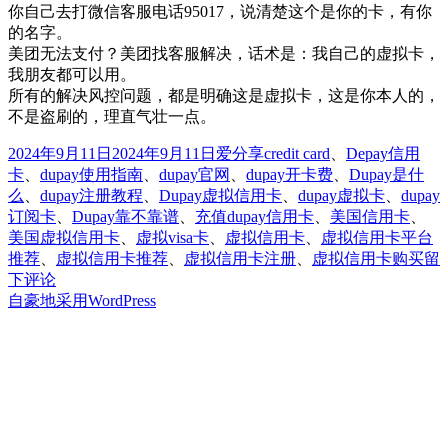
你自己去打微信客服电话95017，说清楚这个是你的卡，有你
的名字。
美团无法支付？美团找客服解决，话术是：我自己的虚拟卡，
我朋友都可以用。
所有的解决风控问题，都是明确这是虚拟卡，这是你本人的，
不是盗刷的，理直气壮一点。
发
分
标
2024年9月11日
2024年9月11日
爱分享
credit card
、
Depay信用
布
类
签
卡
、
dupay使用指南
、
dupay官网
、
dupay开卡费
、
Dupay是什
于
么
、
dupay注册教程
、
Dupay虚拟信用卡
、
dupay虚拟卡
、
dupay
订阅卡
、
Dupay靠不靠谱
、
充值dupay信用卡
、
美国信用卡
、
美国虚拟信用卡
、
虚拟visa卡
、
虚拟信用卡
、
虚拟信用卡平台
于
推荐
、
虚拟信用卡推荐
、
虚拟信用卡注册
、
虚拟信用卡购买
留
Du
下评论
虚
自豪地采用WordPress
拟
信
用
卡
推
荐|d
注