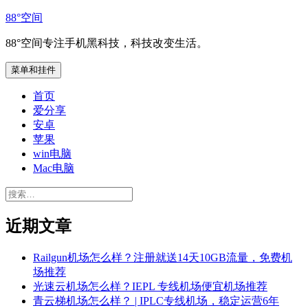
跳
88°空间
至
88°空间专注手机黑科技，科技改变生活。
内
容
菜单和挂件
首页
爱分享
安卓
苹果
win电脑
Mac电脑
搜
索：
近期文章
Railgun机场怎么样？注册就送14天10GB流量，免费机
场推荐
光速云机场怎么样？IEPL 专线机场便宜机场推荐
青云梯机场怎么样？ | IPLC专线机场，稳定运营6年