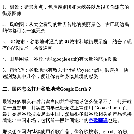
1、街景：街景亮点，包括泰姬陵和大峡谷以及很多你难忘的
街景图像
2、鸟瞰图：从太空看到的世界各地的美丽景色，古巴周边岛
屿你都可以一览无余
3、3D城市：谷歌地球逼真的3D城市和城镇展示窗，结合了现
有的VR技术，场景逼真
4、卫星图像：谷歌地球(google earth)有大量的航拍图像
5、精华游：谷歌地球有数以千计的Voyaer地点可供选择，快
速浏览其中几个，便让你有种身临其境的感受
二、国内怎么打开谷歌地球Google Earth？
最近好多朋友在后台留言问我谷歌地球怎么登录不了，打开就
是一直黑屏。其实国内早已经无法正常使用 Google Earth 了。
最开始是谷歌搜索退出中国，然后很多跟谷歌相关的产品也接
着退出中国市场，包括前一段时间退出的
谷歌翻译
也是。
那么想在国内继续使用谷歌产品，像谷歌搜索、gmail、谷歌