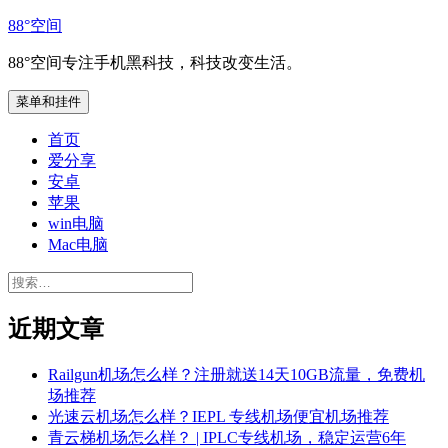
跳
88°空间
至
88°空间专注手机黑科技，科技改变生活。
内
容
菜单和挂件
首页
爱分享
安卓
苹果
win电脑
Mac电脑
搜
索：
近期文章
Railgun机场怎么样？注册就送14天10GB流量，免费机
场推荐
光速云机场怎么样？IEPL 专线机场便宜机场推荐
青云梯机场怎么样？ | IPLC专线机场，稳定运营6年