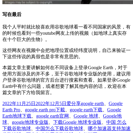
写在最后
我个人平时就比较喜欢用谷歌地球看一看不同国家的风景，有
的时候也看到一些youtube网友上传的视频（如地球上真实存
在十个巨大的生物）。
这些网友在视频中会把地理位置或经纬度说明，自己来验证一
下这些传说的真假也是非常有意思的。
本篇文章主要讲解如何在不同设备上登录Google Earth，对于
使用方面涉及的并不多，至于谷歌地球专业版的使用，建议用
户登录谷歌地球的官方后台进行搜索和查看。如果登录Google
Earth中有什么问题，或者想要了解其他内容的话，欢迎在本
篇文章的下方给我留言。
发
分
标
2022年11月25日
2022年12月5日
爱分享
google earth
、
Google
布
类
签
Earth Pro
、
google earth pro下載
、
google earth下载
、
Google
于
Earth地球下载
、
google earth官网
、
Google 地球
、
Google地
球
、
google地球专业版
、
下载Google 地球专业版
、
中国 怎么
下载谷歌地球
、
中国怎么下载谷歌地球
、
哪个加速器支持加速