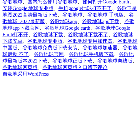
谷歌地球
、
国内怎么使用谷歌地球
、
如何打开Google Earth
、
安装Google 地球专业版
、
手机google地球打不开了
、
谷歌卫星
地图2022高清最新版下载
、
谷歌地球
、
谷歌地球 手机版
、
谷
歌地球_2022最新版
、
谷歌地球app
、
谷歌地球app下载
、
谷歌
地球app下载官网
、
谷歌地球Google earth
、
谷歌地球Google
Earth打不开
、
谷歌地球下载
、
谷歌地球下载不了
、
谷歌地球
下载安卓
、
谷歌地球专业版
、
谷歌地球专用加速器
、
谷歌地球
中国版
、
谷歌地球免费版下载安装
、
谷歌地球加速器
、
谷歌地
球启动 不了
、
谷歌地球官网
、
谷歌地球手机版下载
、
谷歌地
球最新版本2022下载
、
谷歌地球正版下载
、
谷歌地球离线版
、
于
谷歌地球网页版
、
谷歌地球网页版入口
留下评论
国
自豪地采用WordPress
内
怎
么
打
开
谷
歌
地
球
Google