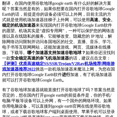
翻译，在国内使用谷歌地球google earth 有什么好的解决方案
呢？答案当然是有的，如果你想要在国内打开谷歌地球Google
Earth的话，前提是你的设备必须可以上外网，目前主流的方
式就是使用机场加速器挂梯子上外网，可以使用
高速、安全、
稳定的机场加速器
来实现国内打开谷歌地球Google Earth软件
的愿望。机场其实是“虚拟专用网”，一种可以保护您的网络连
接以及在线隐私的服务。它能够改变、隐藏您的 IP 地址，解
除网络访问限制并访问各国地区的社交、直播、音乐、学习、
电子书等互联网网站，还能加速游戏、网页、流媒体在线播
放、下载等。
哪个加速器支持加速谷歌地球？
如果你还没找到
一款
安全稳定高速的奈飞机场加速器
的话，建议点击文章：
【评测】优质高速稳定SS/SSR/Trojan/V2Ray机场推荐|网络游
戏加速器推荐2022
挑选一款机场加速器来魔法上网，为您在国
内打开谷歌地球Google Earth软件
进行
加速，有了机场加速器
就可以打开谷歌地球Google Earth
。
有了谷歌地球加速器就能直接打开谷歌地球了吗？答案当然是
否定的，想在国内打开google earth的前提条件是，你的手机/
电脑/平板等设备可以上外网，有一个国外的网络环境。如果
你用电脑设备，可以直接到google earth官网在线使用谷歌地
球，或者下载谷歌地球客户端到桌面使用。苹果手机可以登录