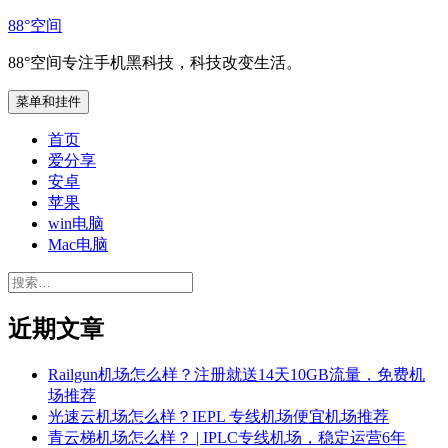
跳
88°空间
至
88°空间专注手机黑科技，科技改变生活。
内
容
菜单和挂件
首页
爱分享
安卓
苹果
win电脑
Mac电脑
搜
索：
近期文章
Railgun机场怎么样？注册就送14天10GB流量，免费机
场推荐
光速云机场怎么样？IEPL 专线机场便宜机场推荐
青云梯机场怎么样？ | IPLC专线机场，稳定运营6年