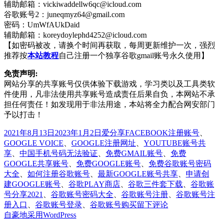
辅助邮箱：vickiwaddellw6qc@icloud.com
谷歌账号2：juneqmyz64@gmail.com
密码：UmWfAUkDaid
辅助邮箱：koreydoylephd4252@icloud.com
【如密码被改，请换个时间再获取，每周更新维护一次，强烈
推荐按
本站教程
自己注册一个独享谷歌gmail账号永久使用】
免责声明:
网站分享的共享账号仅供体验下载游戏，学习类以及工具类软
件使用，凡非法使用共享账号造成责任后果自负，本网站不承
担任何责任！如发现用于非法用途，本站将全力配合网安部门
予以打击！
发
分
标
2021年8月13日
2023年1月2日
爱分享
FACEBOOK注册账号
、
布
类
签
GOOGLE VOICE
、
GOOGLE注册网址
、
YOUTUBE账号共
于
享
、
中国手机号码无法验证
、
免费GMAIL账号
、
免费
GOOGLE共享账号
、
免费GOOGLE账号
、
免费谷歌账号密码
大全
、
如何注册谷歌账号
、
最新GOOGLE账号共享
、
申请创
建GOOGLE账号
、
谷歌PLAY商店
、
谷歌三件套下载
、
谷歌账
号分享2021
、
谷歌账号密码大全
、
谷歌账号注册
、
谷歌账号注
于
册入口
、
谷歌账号登录
、
谷歌账号购买
留下评论
谷
自豪地采用WordPress