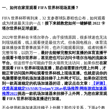
一、如何在家里观看 FIFA 世界杯现场直播？
FIFA 世界杯即将到来，32 支参赛球队赛程也公布，如何观看
成为球迷最关注的一点！
接下来就教您如何一键解锁 2022 卡
塔尔世界杯足球盛宴。
2022年世界杯在卡塔尔举办，由于疫情原因，很多球迷也无法
到现场观看，线上观看便是最佳方式。但各国电视台、体育流
媒体播放体育赛事政策不同，也许只能观看回放、或者转播不
完整等等，以防万一，
最好去能够完整实时直播的体育直播平
台观看卡塔尔世界杯，甚至您也可以访问卡塔尔当地的流媒体
平台。
但这些平台可能由于防火墙而无法访问，如果你想
在家
里观看 FIFA 世界杯现场直播，那必须需要挂代理上外网，才
能正常访问国外网站观看世界杯线上现场直播。也就是说你的
电脑需要使用机场加速器挂梯子上外网才可以。如果你还没找
到一款
高速稳定的机场加速器的话
，建议点击文章：
【评测】
优质高速稳定SS/SSR/Trojan/V2Ray机场推荐|网络游戏加速器
推荐2022
挑选一款机场加速器来挂梯子上外网，为您在家里观
看 FIFA 世界杯现场直播进行加速。
不会使用机场加速器挂梯子上外网？那也没关系，下面4个教