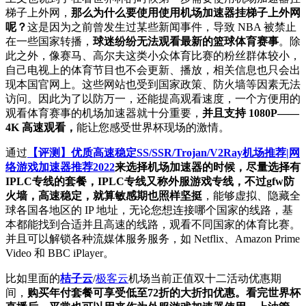
梯子上外网，
那么为什么要使用使用机场加速器挂梯子上外网
呢？
这是因为之前曾发生过某些新闻事件，导致 NBA 被禁止
在一些国家转播，
球迷纷纷无法观看最新的篮球体育赛事
。除
此之外，像赛马、高尔夫这类小众体育比赛的粉丝群体较小，
自己电视上的体育节目也不会更新、播放，相关信息也只会出
现本国官网上。这些网站也受到国家政策、防火墙等因素无法
访问。因此为了以防万一，还能提高观看速度，一个方便用的
观看体育赛事的机场加速器就十分重要，
并且支持 1080P——
4K 高速观看，
能让您感受世界杯现场的激情。
通过
【评测】优质高速稳定SS/SSR/Trojan/V2Ray机场推荐|网
络游戏加速器推荐2022
来选择机场加速器的时候，尽量选择有
IPLC专线的套餐，IPLC专线又称外服游戏专线，不过gfw防
火墙，高速稳定，就算敏感期也照样坚挺
，能够虚拟、隐藏全
球各国各地区的 IP 地址，无论您想连接哪个国家的线路，基
本都能找到合适并且高速的线路，观看不同国家的体育比赛。
并且可以解锁各种流媒体服务服务，如 Netflix、Amazon Prime
Video 和 BBC iPlayer。
比如里面的
桔子云
/
极客云
机场当前正值双十二活动优惠期
间，
购买年付套餐可享受低至72折的大折扣优惠。看完世界杯