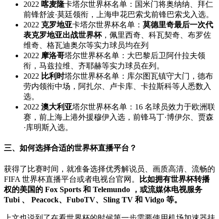
2022
喀麦隆
卡塔尔世界杯名单：国米门将奥纳纳、拜仁
前锋舒波·莫廷领衔，上海申花巴索戈前锋巴索戈入选。
2022
克罗地亚
卡塔尔世界杯名单：
莫德里奇最后一次代
表克罗地亚出战世界杯
，佩里西奇、科瓦契奇、布罗佐
维奇、格瓦迪奥尔等实力球员均在列
2022
摩洛哥
塔尔世界杯名单：大巴黎后卫阿什拉夫领
衔，马兹拉维、齐耶赫等实力球员在列。
2022
比利时
塔尔世界杯名单：库尔图瓦镇守大门，德布
劳内领衔中场，阿扎尔、卢卡库、卡拉斯科等人悉数入
选。
2022
澳大利亚
塔尔世界杯名单：16 名球员效力于欧洲联
赛，前上海上港外援穆伊入选，前锋马丁·博伊尔、贾森
·库明斯入选。
三、如何选择合适的世界杯直播平台？
获得了比赛时间，就准备选择优秀解说员、画质高清、流畅的
FIFA 世界杯直播平台或者电视台官网。
比如拥有世界杯转播
权的美国的 Fox Sports 和 Telemundo ，或流媒体电视服务
Tubi 、 Peacock、FuboTV、Sling TV 和 Vidgo 等。
上文也说到了在看世界杯的时候第一步需要使用机场加速器挂