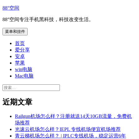
跳
88°空间
至
88°空间专注手机黑科技，科技改变生活。
内
容
菜单和挂件
首页
爱分享
安卓
苹果
win电脑
Mac电脑
搜
索：
近期文章
Railgun机场怎么样？注册就送14天10GB流量，免费机
场推荐
光速云机场怎么样？IEPL 专线机场便宜机场推荐
青云梯机场怎么样？ | IPLC专线机场，稳定运营6年