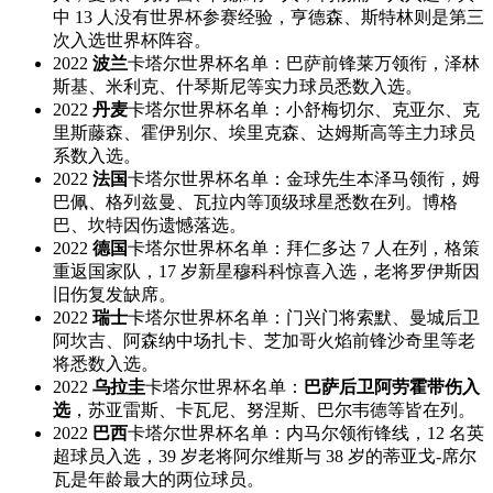
中 13 人没有世界杯参赛经验，亨德森、斯特林则是第三
次入选世界杯阵容。
2022
波兰
卡塔尔世界杯名单：巴萨前锋莱万领衔，泽林
斯基、米利克、什琴斯尼等实力球员悉数入选。
2022
丹麦
卡塔尔世界杯名单：小舒梅切尔、克亚尔、克
里斯藤森、霍伊别尔、埃里克森、达姆斯高等主力球员
系数入选。
2022
法国
卡塔尔世界杯名单：金球先生本泽马领衔，姆
巴佩、格列兹曼、瓦拉内等顶级球星悉数在列。博格
巴、坎特因伤遗憾落选。
2022
德国
卡塔尔世界杯名单：拜仁多达 7 人在列，格策
重返国家队，17 岁新星穆科科惊喜入选，老将罗伊斯因
旧伤复发缺席。
2022
瑞士
卡塔尔世界杯名单：门兴门将索默、曼城后卫
阿坎吉、阿森纳中场扎卡、芝加哥火焰前锋沙奇里等老
将悉数入选。
2022
乌拉圭
卡塔尔世界杯名单：
巴萨后卫阿劳霍带伤入
选
，苏亚雷斯、卡瓦尼、努涅斯、巴尔韦德等皆在列。
2022
巴西
卡塔尔世界杯名单：内马尔领衔锋线，12 名英
超球员入选，39 岁老将阿尔维斯与 38 岁的蒂亚戈-席尔
瓦是年龄最大的两位球员。