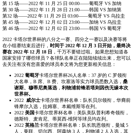
第 15 场——2022 年 11 月 25 日 00:00——葡萄牙 VS 加纳
第 30 场——2022 年 11 月 28 日 21:00——韩国 VS 加纳第
第32 场——2022 年 11 月 29 日 03:00——葡萄牙 VS 乌拉圭
第 45 场——2022 年 12 月 02 日 23:00——加纳 VS 乌拉圭
第 46 场——2022 年 12 月 02 日 23:00——韩国 VS 葡萄牙
2022 卡塔尔世界杯的八分之一赛、四分之一赛以及决赛等将
在小组赛结束后进行，
时间于 2022 年 12 月 3 日开始，最终决
赛在 2022 年 12 月 18 日
，千万不要错过啦。如果您想知道各
国家安排了哪些球员？各球队名单正在陆陆续续出来，您可以
去关注有没有您喜爱的球员本文将为您更新相关信息：
2022
葡萄牙
卡塔尔世界杯26人名单：37 岁的 C 罗领衔
大名单，B 席、B 费、坎塞洛等实力球员悉数入选，
桑
谢斯、穆蒂尼奥落选
，
利物浦前锋若塔则因伤无缘本次
世界杯。
2022
威尔士
卡塔尔世界杯名单：队长贝尔领衔，华裔前
锋摩尔入选，拉姆塞、本戴维斯等在列。
2022
美国
卡塔尔世界杯名单：美队美队普利希奇领衔，
德斯特、麦肯尼、蒂莫西-维阿等球员均在列。
2022
英格兰
卡塔尔世界杯名单：队长凯恩领衔，曼城 5
人，曼联、切尔西、阿森纳 3 人，利物浦 2 人入选，其