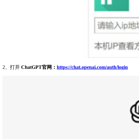
2、打开
ChatGPT官网：
https://chat.openai.com/auth/login