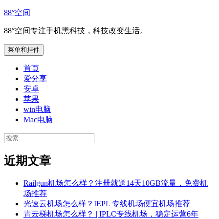
跳
88°空间
至
88°空间专注手机黑科技，科技改变生活。
内
容
菜单和挂件
首页
爱分享
安卓
苹果
win电脑
Mac电脑
搜
索：
近期文章
Railgun机场怎么样？注册就送14天10GB流量，免费机
场推荐
光速云机场怎么样？IEPL 专线机场便宜机场推荐
青云梯机场怎么样？ | IPLC专线机场，稳定运营6年