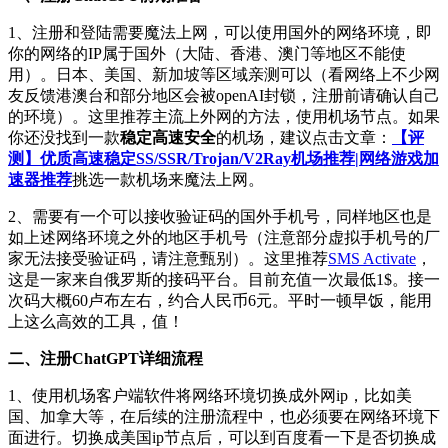
1、注册和登陆需要魔法上网，可以使用国外的网络环境，即
你的网络的IP属于国外（大陆、香港、澳门等地区不能使
用）。日本、美国、新加坡等区域亲测可以（看网络上不少网
友反馈港澳台和部分地区会被openAI封锁，注册前请确认自己
的环境）。这里推荐主流上外网的方法，使用机场节点。如果
你还没找到一款
稳定高速安全
的机场，建议点击文章：
【评
测】优质高速稳定SS/SSR/Trojan/V2Ray机场推荐|网络游戏加
速器推荐
挑选一款机场来魔法上网。
2、需要有一个可以接收验证码的国外手机号，同样地区也是
如上述网络环境之外的地区手机号（注意部分虚拟手机号的厂
家无法接受验证码，请注意甄别）。这里推荐
SMS Activate
，
这是一家来自俄罗斯的接码平台。目前充值一次最低1$。接一
次码大概60卢布左右，约合人民币6元。平时一顿早饭，能用
上这么高效的工具，值！
二、注册ChatGPT详细流程
1、使用机场客户端软件将网络环境切换成外网ip，比如美
国、加拿大等，在后续的注册流程中，也必须要在网络环境下
面进行。切换成美国ip节点后，可以到百度看一下是否切换成