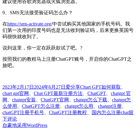
建议使用谷歌浏览器或火狐浏览器。
9、SMS无法接受验证码怎么办？
在
https://sms-activate.org/
中尝试购买其他国家的手机号码。我
们第一次用的印度号码也是无法收到验证码，后来更换英国号
码很快就收到了。
说到这里，你一定在跃跃欲试了吧。?
按照我们的教程马上注册ChatGPT账号，开启你的ChatGPT之
旅吧。
发
分
标
2023年2月17日
2024年6月27日
爱分享
Chart GPT如何获取
、
布
类
签
chart gpt官网
、
Chat GPT最新注册方法
、
ChatGPT
、
chatgpt 官
于
网
、
chatgpt安装
、
ChatGPT官网
、
chatgpt怎么下载
、
chatgpt怎
么使用
、
ChatGPT怎么注册
、
chatgpt怎么用
、
chatgpt注册
、
于
chatGPT注册手机号
、
ChatGPT注册教程
、
国内怎么注册chat
留
教
下评论
你
自豪地采用WordPress
10