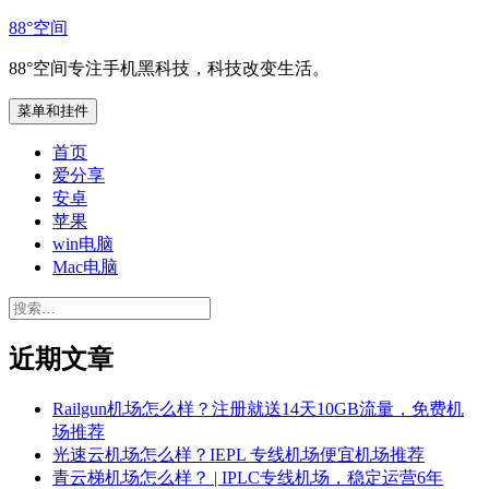
跳
88°空间
至
88°空间专注手机黑科技，科技改变生活。
内
容
菜单和挂件
首页
爱分享
安卓
苹果
win电脑
Mac电脑
搜
索：
近期文章
Railgun机场怎么样？注册就送14天10GB流量，免费机
场推荐
光速云机场怎么样？IEPL 专线机场便宜机场推荐
青云梯机场怎么样？ | IPLC专线机场，稳定运营6年