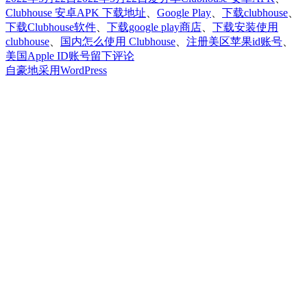
布
类
签
Clubhouse 安卓APK 下载地址
、
Google Play
、
下载clubhouse
、
于
下载Clubhouse软件
、
下载google play商店
、
下载安装使用
clubhouse
、
国内怎么使用 Clubhouse
、
注册美区苹果id账号
、
于
美国Apple ID账号
留下评论
在
自豪地采用WordPress
国
内
怎
么
下
载
安
装
使
用
clubhouse
这
款
app？
（附：
Clubhouse