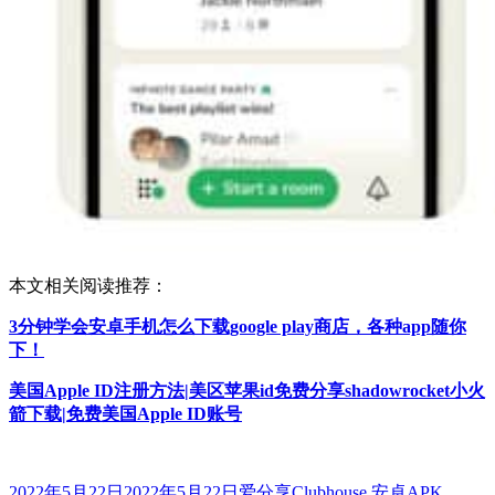
本文相关阅读推荐：
3分钟学会安卓手机怎么下载google play商店，各种app随你
下！
美国Apple ID注册方法|美区苹果id免费分享shadowrocket小火
箭下载|免费美国Apple ID账号
发
分
标
2022年5月22日
2022年5月22日
爱分享
Clubhouse 安卓APK
、