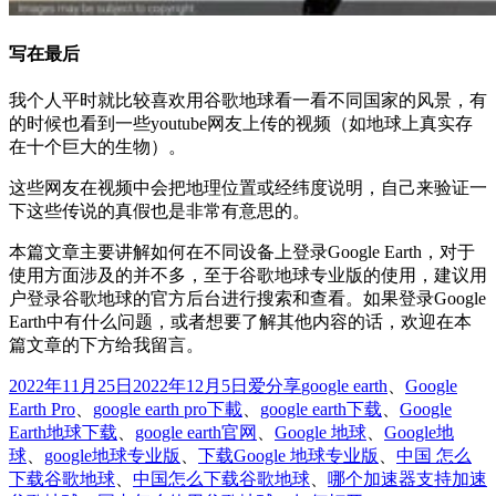
写在最后
我个人平时就比较喜欢用谷歌地球看一看不同国家的风景，有
的时候也看到一些youtube网友上传的视频（如地球上真实存
在十个巨大的生物）。
这些网友在视频中会把地理位置或经纬度说明，自己来验证一
下这些传说的真假也是非常有意思的。
本篇文章主要讲解如何在不同设备上登录Google Earth，对于
使用方面涉及的并不多，至于谷歌地球专业版的使用，建议用
户登录谷歌地球的官方后台进行搜索和查看。如果登录Google
Earth中有什么问题，或者想要了解其他内容的话，欢迎在本
篇文章的下方给我留言。
发
分
标
2022年11月25日
2022年12月5日
爱分享
google earth
、
Google
布
类
签
Earth Pro
、
google earth pro下載
、
google earth下载
、
Google
于
Earth地球下载
、
google earth官网
、
Google 地球
、
Google地
球
、
google地球专业版
、
下载Google 地球专业版
、
中国 怎么
下载谷歌地球
、
中国怎么下载谷歌地球
、
哪个加速器支持加速