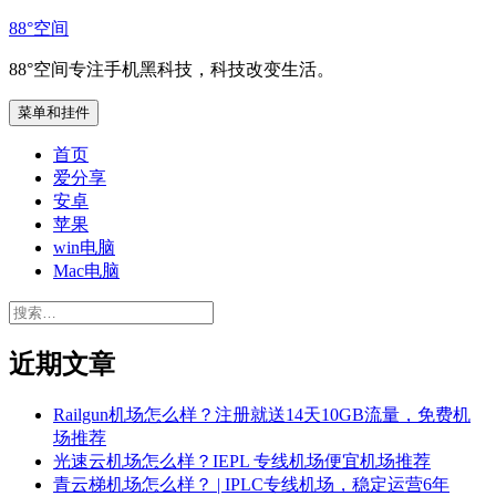
跳
88°空间
至
88°空间专注手机黑科技，科技改变生活。
内
容
菜单和挂件
首页
爱分享
安卓
苹果
win电脑
Mac电脑
搜
索：
近期文章
Railgun机场怎么样？注册就送14天10GB流量，免费机
场推荐
光速云机场怎么样？IEPL 专线机场便宜机场推荐
青云梯机场怎么样？ | IPLC专线机场，稳定运营6年