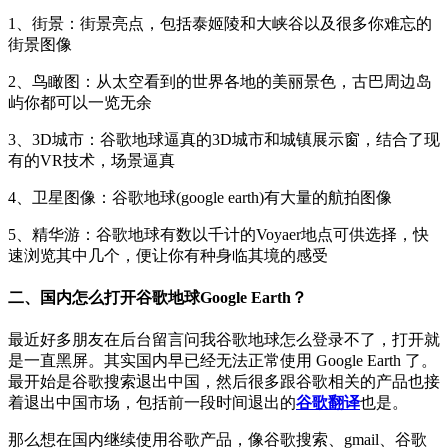
1、街景：街景亮点，包括泰姬陵和大峡谷以及很多你难忘的
街景图像
2、鸟瞰图：从太空看到的世界各地的美丽景色，古巴周边岛
屿你都可以一览无余
3、3D城市：谷歌地球逼真的3D城市和城镇展示窗，结合了现
有的VR技术，场景逼真
4、卫星图像：谷歌地球(google earth)有大量的航拍图像
5、精华游：谷歌地球有数以千计的Voyaer地点可供选择，快
速浏览其中几个，便让你有种身临其境的感受
二、国内怎么打开谷歌地球Google Earth？
最近好多朋友在后台留言问我谷歌地球怎么登录不了，打开就
是一直黑屏。其实国内早已经无法正常使用 Google Earth 了。
最开始是谷歌搜索退出中国，然后很多跟谷歌相关的产品也接
着退出中国市场，包括前一段时间退出的
谷歌翻译
也是。
那么想在国内继续使用谷歌产品，像谷歌搜索、gmail、谷歌