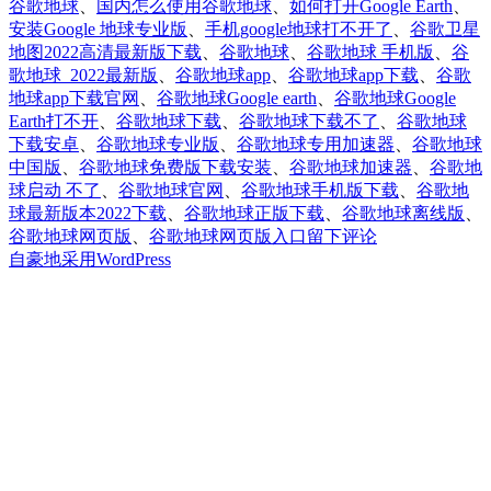
谷歌地球
、
国内怎么使用谷歌地球
、
如何打开Google Earth
、
安装Google 地球专业版
、
手机google地球打不开了
、
谷歌卫星
地图2022高清最新版下载
、
谷歌地球
、
谷歌地球 手机版
、
谷
歌地球_2022最新版
、
谷歌地球app
、
谷歌地球app下载
、
谷歌
地球app下载官网
、
谷歌地球Google earth
、
谷歌地球Google
Earth打不开
、
谷歌地球下载
、
谷歌地球下载不了
、
谷歌地球
下载安卓
、
谷歌地球专业版
、
谷歌地球专用加速器
、
谷歌地球
中国版
、
谷歌地球免费版下载安装
、
谷歌地球加速器
、
谷歌地
球启动 不了
、
谷歌地球官网
、
谷歌地球手机版下载
、
谷歌地
球最新版本2022下载
、
谷歌地球正版下载
、
谷歌地球离线版
、
于
谷歌地球网页版
、
谷歌地球网页版入口
留下评论
国
自豪地采用WordPress
内
怎
么
打
开
谷
歌
地
球
Google