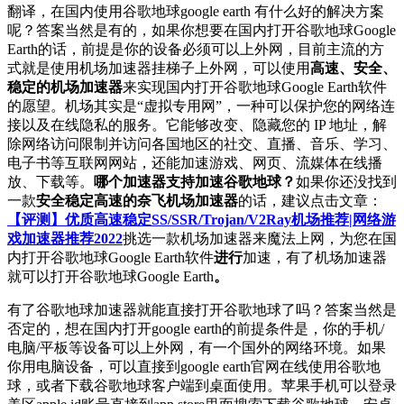
翻译，在国内使用谷歌地球google earth 有什么好的解决方案
呢？答案当然是有的，如果你想要在国内打开谷歌地球Google
Earth的话，前提是你的设备必须可以上外网，目前主流的方
式就是使用机场加速器挂梯子上外网，可以使用
高速、安全、
稳定的机场加速器
来实现国内打开谷歌地球Google Earth软件
的愿望。机场其实是“虚拟专用网”，一种可以保护您的网络连
接以及在线隐私的服务。它能够改变、隐藏您的 IP 地址，解
除网络访问限制并访问各国地区的社交、直播、音乐、学习、
电子书等互联网网站，还能加速游戏、网页、流媒体在线播
放、下载等。
哪个加速器支持加速谷歌地球？
如果你还没找到
一款
安全稳定高速的奈飞机场加速器
的话，建议点击文章：
【评测】优质高速稳定SS/SSR/Trojan/V2Ray机场推荐|网络游
戏加速器推荐2022
挑选一款机场加速器来魔法上网，为您在国
内打开谷歌地球Google Earth软件
进行
加速，有了机场加速器
就可以打开谷歌地球Google Earth
。
有了谷歌地球加速器就能直接打开谷歌地球了吗？答案当然是
否定的，想在国内打开google earth的前提条件是，你的手机/
电脑/平板等设备可以上外网，有一个国外的网络环境。如果
你用电脑设备，可以直接到google earth官网在线使用谷歌地
球，或者下载谷歌地球客户端到桌面使用。苹果手机可以登录