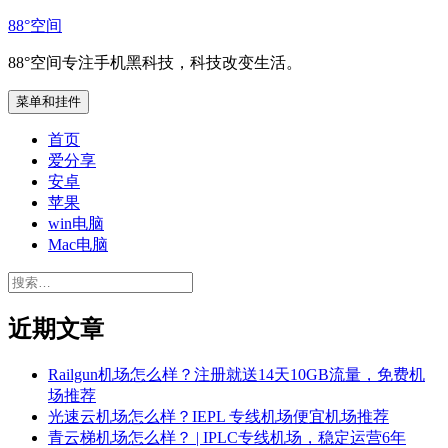
跳
88°空间
至
88°空间专注手机黑科技，科技改变生活。
内
容
菜单和挂件
首页
爱分享
安卓
苹果
win电脑
Mac电脑
搜
索：
近期文章
Railgun机场怎么样？注册就送14天10GB流量，免费机
场推荐
光速云机场怎么样？IEPL 专线机场便宜机场推荐
青云梯机场怎么样？ | IPLC专线机场，稳定运营6年