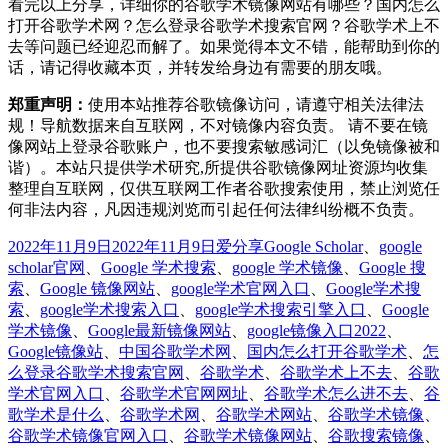
看完以上分享，详细你的谷歌学术镜像网站有哪些？国内怎么
打开谷歌学术网？怎么登录谷歌学术搜索官网？谷歌学术上不
去等问题已经迎忍而解了。如果觉得本文不错，能帮助到你的
话，请记得收藏本页，并转发给身边有需要的朋友哦。
郑重声明：
使用本站推荐谷歌镜像访问，请遵守相关法律法
规！导航数据来自互联网，不对镜像内容负责。 请不要在镜
像网站上登录谷歌账户，也不要搜索敏感词汇（以免镜像被和
谐）。本站只提供学术研究,所提供谷歌镜像网址资源均收集
整理自互联网，仅供互联网工作者谷歌搜索使用，禁止浏览任
何非法内容，凡因违规浏览而引起任何法律纠纷概不负责。
发
分
标
2022年11月9日
2022年11月9日
爱分享
Google Scholar
、
google
布
类
签
scholar官网
、
Google 学术搜索
、
google 学术镜像
、
Google 搜
于
索
、
Google 镜像网站
、
google学术官网入口
、
Google学术搜
索
、
google学术搜索入口
、
google学术搜索引擎入口
、
Google
学术镜像
、
Google最新镜像网站
、
google镜像入口2022
、
Google镜像站
、
中国谷歌学术网
、
国内怎么打开谷歌学术
、
怎
么登录谷歌学术搜索官网
、
谷歌学术
、
谷歌学术上不去
、
谷歌
学术官网入口
、
谷歌学术官网网址
、
谷歌学术怎么进不去
、
谷
歌学术是什么
、
谷歌学术网
、
谷歌学术网站
、
谷歌学术镜像
、
谷歌学术镜像官网入口
、
谷歌学术镜像网站
、
谷歌搜索镜像
、