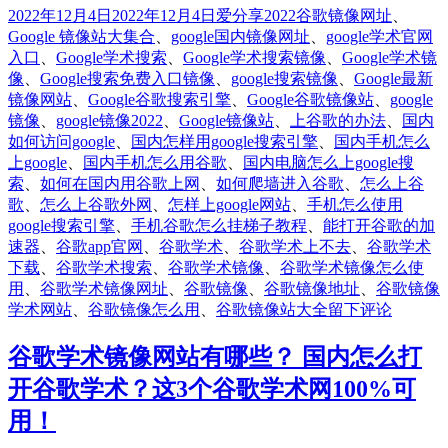
发
分
标
2022年12月4日
2022年12月4日
爱分享
2022谷歌镜像网址
、
布
类
签
Google 镜像站大集合
、
google国内镜像网址
、
google学术官网
于
入口
、
Google学术搜索
、
Google学术搜索镜像
、
Google学术镜
像
、
Google搜索免费入口镜像
、
google搜索镜像
、
Google最新
镜像网站
、
Google谷歌搜索引擎
、
Google谷歌镜像站
、
google
镜像
、
google镜像2022
、
Google镜像站
、
上谷歌的办法
、
国内
如何访问google
、
国内怎样用google搜索引擎
、
国内手机怎么
上google
、
国内手机怎么用谷歌
、
国内电脑怎么上google搜
索
、
如何在国内用谷歌上网
、
如何爬墙进入谷歌
、
怎么上谷
歌
、
怎么上谷歌外网
、
怎样上google网站
、
手机怎么使用
google搜索引擎
、
手机谷歌怎么挂梯子教程
、
能打开谷歌的加
速器
、
谷歌app官网
、
谷歌学术
、
谷歌学术上不去
、
谷歌学术
下载
、
谷歌学术搜索
、
谷歌学术镜像
、
谷歌学术镜像怎么使
用
、
谷歌学术镜像网址
、
谷歌镜像
、
谷歌镜像地址
、
谷歌镜像
于
学术网站
、
谷歌镜像怎么用
、
谷歌镜像站大全
留下评论
Google
谷
谷歌学术镜像网站有哪些？ 国内怎么打
歌
开谷歌学术？这3个谷歌学术网100%可
镜
像
用！
站