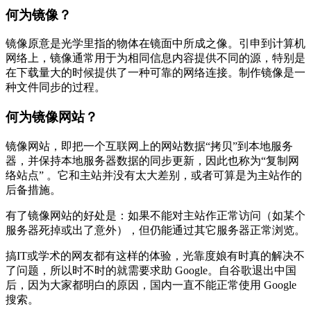
大
何为镜像？
全|Google
谷
镜像原意是光学里指的物体在镜面中所成之像。引申到计算机
歌
网络上，镜像通常用于为相同信息内容提供不同的源，特别是
学
在下载量大的时候提供了一种可靠的网络连接。制作镜像是一
术
种文件同步的过程。
搜
索
何为镜像网站？
镜
像|
镜像网站，即把一个互联网上的网站数据“拷贝”到本地服务
国
器，并保持本地服务器数据的同步更新，因此也称为“复制网
内
络站点” 。它和主站并没有太大差别，或者可算是为主站作的
怎
后备措施。
样
用
有了镜像网站的好处是：如果不能对主站作正常访问（如某个
google
服务器死掉或出了意外），但仍能通过其它服务器正常浏览。
搜
索
搞IT或学术的网友都有这样的体验，光靠度娘有时真的解决不
引
了问题，所以时不时的就需要求助 Google。自谷歌退出中国
擎？
后，因为大家都明白的原因，国内一直不能正常使用 Google
搜索。