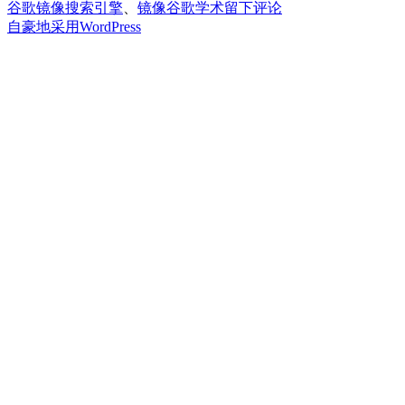
于
谷歌镜像搜索引擎
、
镜像谷歌学术
留下评论
谷
自豪地采用WordPress
歌
学
术
镜
像
网
站
有
哪
些？
国
内
怎
么
打
开
谷
歌
学