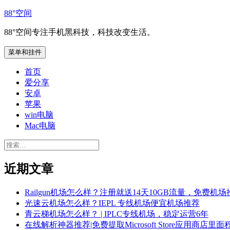
跳
88°空间
至
88°空间专注手机黑科技，科技改变生活。
内
容
菜单和挂件
首页
爱分享
安卓
苹果
win电脑
Mac电脑
搜
索：
近期文章
Railgun机场怎么样？注册就送14天10GB流量，免费机场
光速云机场怎么样？IEPL 专线机场便宜机场推荐
青云梯机场怎么样？ | IPLC专线机场，稳定运营6年
在线解析神器推荐|免费提取Microsoft Store应用商店