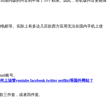
15个权限，而国内版的抖音则申请了35个权限。因此，谷歌版抖音更能保
图，Gmail电邮等。实际上有多达几百款西方应用无法在国内手机上使
ail账号。
管youtube facebook twitter netflixt等国外网站？
序。俗称谷歌三件套，或者四件套。