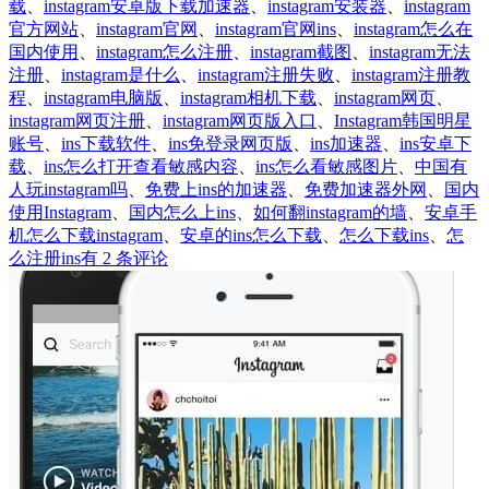
载
、
instagram安卓版下载加速器
、
instagram安装器
、
instagram
官方网站
、
instagram官网
、
instagram官网ins
、
instagram怎么在
国内使用
、
instagram怎么注册
、
instagram截图
、
instagram无法
注册
、
instagram是什么
、
instagram注册失败
、
instagram注册教
程
、
instagram电脑版
、
instagram相机下载
、
instagram网页
、
instagram网页注册
、
instagram网页版入口
、
Instagram韩国明星
账号
、
ins下载软件
、
ins免登录网页版
、
ins加速器
、
ins安卓下
载
、
ins怎么打开查看敏感内容
、
ins怎么看敏感图片
、
中国有
人玩instagram吗
、
免费上ins的加速器
、
免费加速器外网
、
国内
使用Instagram
、
国内怎么上ins
、
如何翻instagram的墙
、
安卓手
机怎么下载instagram
、
安卓的ins怎么下载
、
怎么下载ins
、
怎
国
么注册ins
有 2 条评论
内
怎
么
上
Instagram?
ins
用
哪
个
加