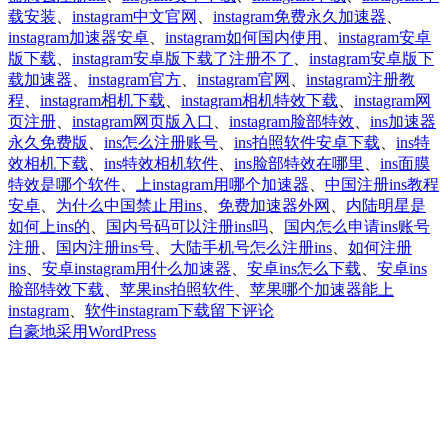
于
载安装
、
instagram中文官网
、
instagram免费永久加速器
、
instagram加速器安卓
、
instagram如何国内使用
、
instagram安卓
版下载
、
instagram安卓版下载了注册不了
、
instagram安卓版下
载加速器
、
instagram官方
、
instagram官网
、
instagram注册教
程
、
instagram相机下载
、
instagram相机特效下载
、
instagram网
页注册
、
instagram网页版入口
、
instagram脸部特效
、
ins加速器
永久免费版
、
ins怎么注册账号
、
ins拍照软件安卓下载
、
ins特
效相机下载
、
ins特效相机软件
、
ins脸部特效在哪里
、
ins面膜
特效是哪个软件
、
上instagram用哪个加速器
、
中国注册ins教程
安卓
、
为什么中国禁止用ins
、
免费加速器外网
、
内陆明星是
如何上ins的
、
国内号码可以注册ins吗
、
国内怎么申请ins账号
注册
、
国内注册ins号
、
大陆手机号怎么注册ins
、
如何注册
ins
、
安卓instagram用什么加速器
、
安卓ins怎么下载
、
安卓ins
脸部特效下载
、
苹果ins拍照软件
、
苹果哪个加速器能上
于
instagram
、
软件instagram下载
留下评论
国
自豪地采用WordPress
内
如
何
注
册