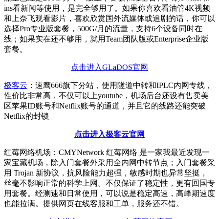
ins看新闻等使用，是完全够用了。如果你喜欢看油管4K视频
和上奈飞观看影片，喜欢欣赏国外流媒体或追剧的话，你可以
选择Pro专业版套餐，500G/月的流量，支持6个设备同时在
线；如果实在还不够用，就用Team团队版或Enterprise企业版
套餐。
点击进入GLaDOS官网
极客云
：速鹰666旗下分站，使用隧道中转和IPLC内网专线，
性价比非常高，不仅可以上youtube，机场后台还设有售卖美
区苹果ID账号和Netflix账号的通道，并且它的线路还能突破
Netflix的封锁
点击进入极客云官网
红莓网络机场：CMYNetwork 红莓网络 是一家我最近发现一
家宝藏机场，除入门套餐外采用全内网中转节点；入门套餐采
用 Trojan 新协议，抗风险能力超强，敏感时期也异常坚挺，
丝毫不影响正常的科学上网。不仅保证了稳定性，更有回国专
用套餐。经测速和日常使用，可以说是稳定高速，高峰期速度
也能拉满。提供网页在线客服和工单，服务还不错。