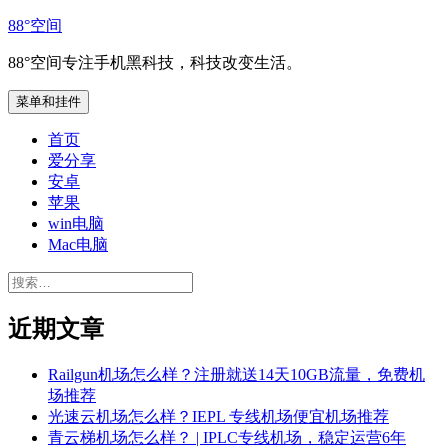
跳
88°空间
至
88°空间专注手机黑科技，科技改变生活。
内
容
菜单和挂件
首页
爱分享
安卓
苹果
win电脑
Mac电脑
搜
索：
近期文章
Railgun机场怎么样？注册就送14天10GB流量，免费机
场推荐
光速云机场怎么样？IEPL 专线机场便宜机场推荐
青云梯机场怎么样？ | IPLC专线机场，稳定运营6年