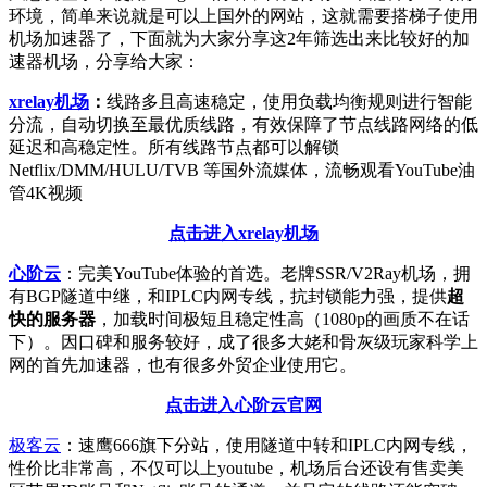
环境，简单来说就是可以上国外的网站，这就需要搭梯子使用
机场加速器了，下面就为大家分享这2年筛选出来比较好的加
速器机场，分享给大家：
xrelay机场
：
线路多且高速稳定，使用负载均衡规则进行智能
分流，自动切换至最优质线路，有效保障了节点线路网络的低
延迟和高稳定性。所有线路节点都可以解锁
Netflix/DMM/HULU/TVB 等国外流媒体，流畅观看YouTube油
管4K视频
点击进入xrelay机场
心阶云
：完美YouTube体验的首选。老牌SSR/V2Ray机场，拥
有BGP隧道中继，和IPLC内网专线，抗封锁能力强，提供
超
快的服务器
，加载时间极短且稳定性高（1080p的画质不在话
下）。因口碑和服务较好，成了很多大姥和骨灰级玩家科学上
网的首先加速器，也有很多外贸企业使用它。
点击进入心阶云官网
极客云
：速鹰666旗下分站，使用隧道中转和IPLC内网专线，
性价比非常高，不仅可以上youtube，机场后台还设有售卖美