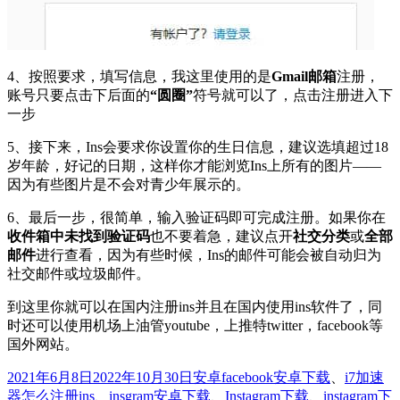
4、按照要求，填写信息，我这里使用的是
Gmail邮箱
注册，
账号只要点击下后面的
“圆圈”
符号就可以了，点击注册进入下
一步
5、接下来，Ins会要求你设置你的生日信息，建议选填超过18
岁年龄，好记的日期，这样你才能浏览Ins上所有的图片——
因为有些图片是不会对青少年展示的。
6、最后一步，很简单，输入验证码即可完成注册。如果你在
收件箱中未找到验证码
也不要着急，建议点开
社交分类
或
全部
邮件
进行查看，因为有些时候，Ins的邮件可能会被自动归为
社交邮件或垃圾邮件。
到这里你就可以在国内注册ins并且在国内使用ins软件了，同
时还可以使用机场上油管youtube，上推特twitter，facebook等
国外网站。
发
分
标
2021年6月8日
2022年10月30日
安卓
facebook安卓下载
、
i7加速
布
类
签
器怎么注册ins
、
insgram安卓下载
、
Instagram下载
、
instagram下