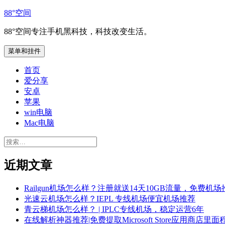
跳
88°空间
至
88°空间专注手机黑科技，科技改变生活。
内
容
菜单和挂件
首页
爱分享
安卓
苹果
win电脑
Mac电脑
搜
索：
近期文章
Railgun机场怎么样？注册就送14天10GB流量，免费机场
光速云机场怎么样？IEPL 专线机场便宜机场推荐
青云梯机场怎么样？ | IPLC专线机场，稳定运营6年
在线解析神器推荐|免费提取Microsoft Store应用商店