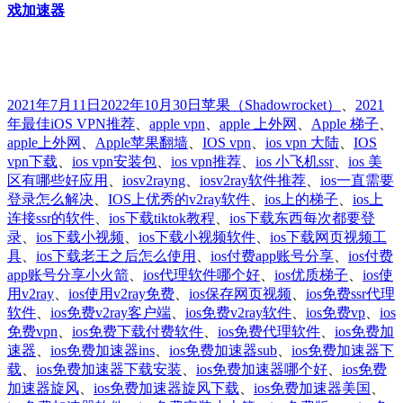
戏加速器
发
分
标
2021年7月11日
2022年10月30日
苹果
（Shadowrocket）
、
2021
布
类
签
年最佳iOS VPN推荐
、
apple vpn
、
apple 上外网
、
Apple 梯子
、
于
apple上外网
、
Apple苹果翻墙
、
IOS vpn
、
ios vpn 大陆
、
IOS
vpn下载
、
ios vpn安装包
、
ios vpn推荐
、
ios 小飞机ssr
、
ios 美
区有哪些好应用
、
iosv2rayng
、
iosv2ray软件推荐
、
ios一直需要
登录怎么解决
、
IOS上优秀的v2ray软件
、
ios上的梯子
、
ios上
连接ssr的软件
、
ios下载tiktok教程
、
ios下载东西每次都要登
录
、
ios下载小视频
、
ios下载小视频软件
、
ios下载网页视频工
具
、
ios下载老王之后怎么使用
、
ios付费app账号分享
、
ios付费
app账号分享小火箭
、
ios代理软件哪个好
、
ios优质梯子
、
ios使
用v2ray
、
ios使用v2ray免费
、
ios保存网页视频
、
ios免费ssr代理
软件
、
ios免费v2ray客户端
、
ios免费v2ray软件
、
ios免费vp
、
ios
免费vpn
、
ios免费下载付费软件
、
ios免费代理软件
、
ios免费加
速器
、
ios免费加速器ins
、
ios免费加速器sub
、
ios免费加速器下
载
、
ios免费加速器下载安装
、
ios免费加速器哪个好
、
ios免费
加速器旋风
、
ios免费加速器旋风下载
、
ios免费加速器美国
、