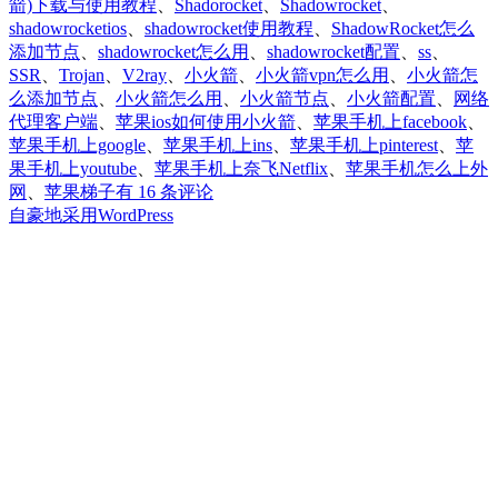
箭)下载与使用教程
、
Shadorocket
、
Shadowrocket
、
shadowrocketios
、
shadowrocket使用教程
、
ShadowRocket怎么
添加节点
、
shadowrocket怎么用
、
shadowrocket配置
、
ss
、
SSR
、
Trojan
、
V2ray
、
小火箭
、
小火箭vpn怎么用
、
小火箭怎
么添加节点
、
小火箭怎么用
、
小火箭节点
、
小火箭配置
、
网络
代理客户端
、
苹果ios如何使用小火箭
、
苹果手机上facebook
、
苹果手机上google
、
苹果手机上ins
、
苹果手机上pinterest
、
苹
果手机上youtube
、
苹果手机上奈飞Netflix
、
苹果手机怎么上外
小
网
、
苹果梯子
有 16 条评论
火
自豪地采用WordPress
箭
Shadowrocket
免
费
下
载
安
装|
苹
果
ios
美