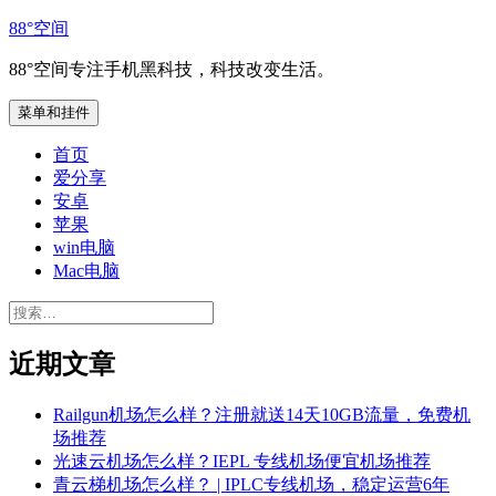
跳
88°空间
至
88°空间专注手机黑科技，科技改变生活。
内
容
菜单和挂件
首页
爱分享
安卓
苹果
win电脑
Mac电脑
搜
索：
近期文章
Railgun机场怎么样？注册就送14天10GB流量，免费机
场推荐
光速云机场怎么样？IEPL 专线机场便宜机场推荐
青云梯机场怎么样？ | IPLC专线机场，稳定运营6年