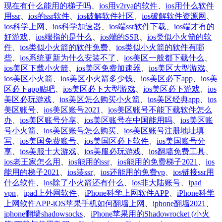
现在有什么能用的梯子吗
、
ios用v2rya的软件
、
ios用什么软件
用ssr
、
ios的ssr软件
、
ios破解软件社区
、
ios破解软件资源网
、
ios科学上网
、
ios科学加速器
、
ios端ssr软件下载
、
ios端才有的
好游戏
、
ios端指的是什么
、
ios端的SSR
、
ios类似小火箭的软
件
、
ios类似小火箭的软件免费
、
ios类似小火箭的软件有哪
些
、
ios系统更新为什么安装不了
、
ios美区一般都下载什么
、
ios美区下载小火箭
、
ios美区免费加速器
、
ios美区大型游戏
、
ios美区小火箭
、
ios美区小火箭多少钱
、
ios美区必下app
、
ios美
区必下app贴吧
、
ios美区必下大型游戏
、
ios美区必下游戏
、
ios
美区必玩游戏
、
ios美区怎么购买小火箭
、
ios美区经典app
、
ios
美区账号
、
ios美区账号2021
、
ios美区账号不能下载软件怎么
办
、
ios美区账号分享
、
ios美区账号在中国能用吗
、
ios美区账
号小火箭
、
ios美区账号怎么购买
、
ios美区账号注册地址填
写
、
ios美国免费账号
、
ios美国区必下软件
、
ios美国账号分
享
、
ios美服十大游戏
、
ios美服必玩游戏
、
ios翻墙免费工具
、
ios老王家怎么用
、
ios能用的ssr
、
ios能用的免费梯子2021
、
ios
能用的梯子2021
、
ios装ssr
、
ios还能用的免费vp
、
ios链接ssr用
什么软件
、
ios除了小火箭还有什么
、
ios非大陆账号
、
ipad
vpn
、
ipad上外网软件
、
iPhone科学上网软件APP
、
iPhone科学
上网软件APP-iOS苹果手机如何翻墙上网
、
iphone翻墙2021
、
iphone翻墙shadowsocks
、
iPhone苹果用的Shadowrocket (小火