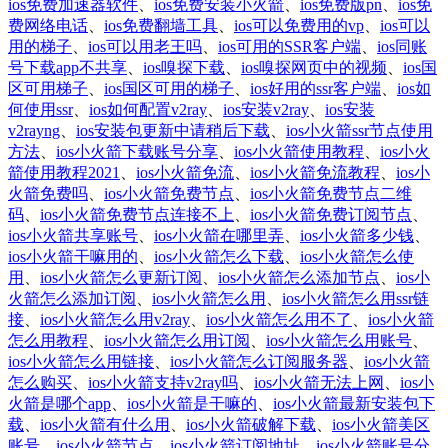
ios免费加速器软件
、
ios免费安装小火箭
、
ios免费版pn
、
ios免
费网络电话
、
ios免费翻墙工具
、
ios可以免费用的vp
、
ios可以
用的梯子
、
ios可以用老王吗
、
ios可用的SSR客户端
、
ios同账
号下载app不共享
、
ios嗅探下载
、
ios嗅探网页中的视频
、
ios国
区可用梯子
、
ios国区可用的梯子
、
ios好用的ssr客户端
、
ios如
何使用ssr
、
ios如何配置v2ray
、
ios安装v2ray
、
ios安装
v2rayng
、
ios安装包更新中请稍后下载
、
ios小火箭ssr节点使用
方法
、
ios小火箭下载账号分享
、
ios小火箭使用教程
、
ios小火
箭使用教程2021
、
ios小火箭免流
、
ios小火箭免流教程
、
ios小
火箭免费吗
、
ios小火箭免费节点
、
ios小火箭免费节点二维
码
、
ios小火箭免费节点连接不上
、
ios小火箭免费订阅节点
、
ios小火箭共享账号
、
ios小火箭在哪里弄
、
ios小火箭多少钱
、
ios小火箭干嘛用的
、
ios小火箭怎么下载
、
ios小火箭怎么使
用
、
ios小火箭怎么更新订阅
、
ios小火箭怎么添加节点
、
ios小
火箭怎么添加订阅
、
ios小火箭怎么用
、
ios小火箭怎么用ssr链
接
、
ios小火箭怎么用v2ray
、
ios小火箭怎么用不了
、
ios小火箭
怎么用教程
、
ios小火箭怎么用订阅
、
ios小火箭怎么用账号
、
ios小火箭怎么用链接
、
ios小火箭怎么订阅服务器
、
ios小火箭
怎么购买
、
ios小火箭支持v2ray吗
、
ios小火箭无法上网
、
ios小
火箭是哪个app
、
ios小火箭是干嘛的
、
ios小火箭最新安装包下
载
、
ios小火箭有什么用
、
ios小火箭破解下载
、
ios小火箭美区
账号
、
ios小火箭节点
、
ios小火箭订阅地址
、
ios小火箭账号分