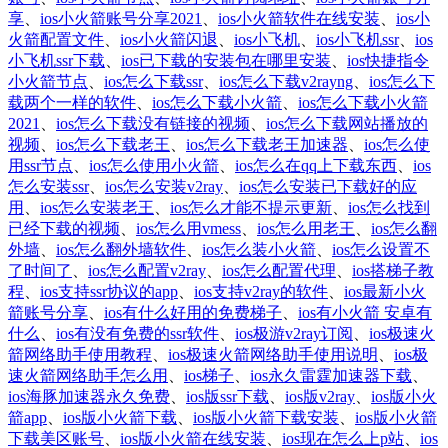
享
、
ios小火箭账号分享2021
、
ios小火箭软件在线安装
、
ios小
火箭配置文件
、
ios小火箭闪退
、
ios小飞机
、
ios小飞机ssr
、
ios
小飞机ssr下载
、
ios已下载的安装包在哪里安装
、
ios快捷指令
小火箭节点
、
ios怎么下载ssr
、
ios怎么下载v2rayng
、
ios怎么下
载两个一样的软件
、
ios怎么下载小火箭
、
ios怎么下载小火箭
2021
、
ios怎么下载没有链接的视频
、
ios怎么下载网站播放的
视频
、
ios怎么下载老王
、
ios怎么下载老王加速器
、
ios怎么使
用ssr节点
、
ios怎么使用小火箭
、
ios怎么在qq上下载东西
、
ios
怎么安装ssr
、
ios怎么安装v2ray
、
ios怎么安装已下载好的应
用
、
ios怎么安装老王
、
ios怎么才能不提示更新
、
ios怎么找到
已经下载的视频
、
ios怎么用vmess
、
ios怎么用老王
、
ios怎么翻
外墙
、
ios怎么翻外墙软件
、
ios怎么装小火箭
、
ios怎么设置不
了时间了
、
ios怎么配置v2ray
、
ios怎么配置代理
、
ios搭梯子教
程
、
ios支持ssr协议的app
、
ios支持v2ray的软件
、
ios最新小火
箭账号分享
、
ios有什么好用的免费梯子
、
ios有小火箭 安卓有
什么
、
ios有没有免费的ssr软件
、
ios极游v2ray订阅
、
ios极速火
箭网络助手使用教程
、
ios极速火箭网络助手使用说明
、
ios极
速火箭网络助手怎么用
、
ios梯子
、
ios永久雷霆加速器下载
、
ios海豚加速器永久免费
、
ios版ssr下载
、
ios版v2ray
、
ios版小火
箭app
、
ios版小火箭下载
、
ios版小火箭下载安装
、
ios版小火箭
下载美区账号
、
ios版小火箭在线安装
、
ios现在怎么上p站
、
ios