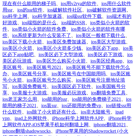
现在有什么能用的梯子吗
、
ios用v2rya的软件
、
ios用什么软件
用ssr
、
ios的ssr软件
、
ios破解软件社区
、
ios破解软件资源网
、
ios科学上网
、
ios科学加速器
、
ios端ssr软件下载
、
ios端才有的
好游戏
、
ios端指的是什么
、
ios端的SSR
、
ios类似小火箭的软
件
、
ios类似小火箭的软件免费
、
ios类似小火箭的软件有哪
些
、
ios系统更新为什么安装不了
、
ios美区一般都下载什么
、
ios美区下载小火箭
、
ios美区免费加速器
、
ios美区大型游戏
、
ios美区小火箭
、
ios美区小火箭多少钱
、
ios美区必下app
、
ios美
区必下app贴吧
、
ios美区必下大型游戏
、
ios美区必下游戏
、
ios
美区必玩游戏
、
ios美区怎么购买小火箭
、
ios美区经典app
、
ios
美区账号
、
ios美区账号2021
、
ios美区账号不能下载软件怎么
办
、
ios美区账号分享
、
ios美区账号在中国能用吗
、
ios美区账
号小火箭
、
ios美区账号怎么购买
、
ios美区账号注册地址填
写
、
ios美国免费账号
、
ios美国区必下软件
、
ios美国账号分
享
、
ios美服十大游戏
、
ios美服必玩游戏
、
ios翻墙免费工具
、
ios老王家怎么用
、
ios能用的ssr
、
ios能用的免费梯子2021
、
ios
能用的梯子2021
、
ios装ssr
、
ios还能用的免费vp
、
ios链接ssr用
什么软件
、
ios除了小火箭还有什么
、
ios非大陆账号
、
ipad
vpn
、
ipad上外网软件
、
iPhone科学上网软件APP
、
iPhone科学
上网软件APP-iOS苹果手机如何翻墙上网
、
iphone翻墙2021
、
iphone翻墙shadowsocks
、
iPhone苹果用的Shadowrocket (小火