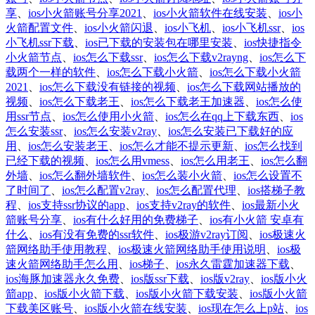
享
、
ios小火箭账号分享2021
、
ios小火箭软件在线安装
、
ios小
火箭配置文件
、
ios小火箭闪退
、
ios小飞机
、
ios小飞机ssr
、
ios
小飞机ssr下载
、
ios已下载的安装包在哪里安装
、
ios快捷指令
小火箭节点
、
ios怎么下载ssr
、
ios怎么下载v2rayng
、
ios怎么下
载两个一样的软件
、
ios怎么下载小火箭
、
ios怎么下载小火箭
2021
、
ios怎么下载没有链接的视频
、
ios怎么下载网站播放的
视频
、
ios怎么下载老王
、
ios怎么下载老王加速器
、
ios怎么使
用ssr节点
、
ios怎么使用小火箭
、
ios怎么在qq上下载东西
、
ios
怎么安装ssr
、
ios怎么安装v2ray
、
ios怎么安装已下载好的应
用
、
ios怎么安装老王
、
ios怎么才能不提示更新
、
ios怎么找到
已经下载的视频
、
ios怎么用vmess
、
ios怎么用老王
、
ios怎么翻
外墙
、
ios怎么翻外墙软件
、
ios怎么装小火箭
、
ios怎么设置不
了时间了
、
ios怎么配置v2ray
、
ios怎么配置代理
、
ios搭梯子教
程
、
ios支持ssr协议的app
、
ios支持v2ray的软件
、
ios最新小火
箭账号分享
、
ios有什么好用的免费梯子
、
ios有小火箭 安卓有
什么
、
ios有没有免费的ssr软件
、
ios极游v2ray订阅
、
ios极速火
箭网络助手使用教程
、
ios极速火箭网络助手使用说明
、
ios极
速火箭网络助手怎么用
、
ios梯子
、
ios永久雷霆加速器下载
、
ios海豚加速器永久免费
、
ios版ssr下载
、
ios版v2ray
、
ios版小火
箭app
、
ios版小火箭下载
、
ios版小火箭下载安装
、
ios版小火箭
下载美区账号
、
ios版小火箭在线安装
、
ios现在怎么上p站
、
ios