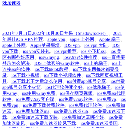
戏加速器
发
分
标
2021年7月11日
2022年10月30日
苹果
（Shadowrocket）
、
2021
布
类
签
年最佳iOS VPN推荐
、
apple vpn
、
apple 上外网
、
Apple 梯子
、
于
apple上外网
、
Apple苹果翻墙
、
IOS vpn
、
ios vpn 大陆
、
IOS
vpn下载
、
ios vpn安装包
、
ios vpn推荐
、
ios 小飞机ssr
、
ios 美
区有哪些好应用
、
iosv2rayng
、
iosv2ray软件推荐
、
ios一直需要
登录怎么解决
、
IOS上优秀的v2ray软件
、
ios上的梯子
、
ios上
连接ssr的软件
、
ios下载tiktok教程
、
ios下载东西每次都要登
录
、
ios下载小视频
、
ios下载小视频软件
、
ios下载网页视频工
具
、
ios下载老王之后怎么使用
、
ios付费app账号分享
、
ios付费
app账号分享小火箭
、
ios代理软件哪个好
、
ios优质梯子
、
ios使
用v2ray
、
ios使用v2ray免费
、
ios保存网页视频
、
ios免费ssr代理
软件
、
ios免费v2ray客户端
、
ios免费v2ray软件
、
ios免费vp
、
ios
免费vpn
、
ios免费下载付费软件
、
ios免费代理软件
、
ios免费加
速器
、
ios免费加速器ins
、
ios免费加速器sub
、
ios免费加速器下
载
、
ios免费加速器下载安装
、
ios免费加速器哪个好
、
ios免费
加速器旋风
、
ios免费加速器旋风下载
、
ios免费加速器美国
、