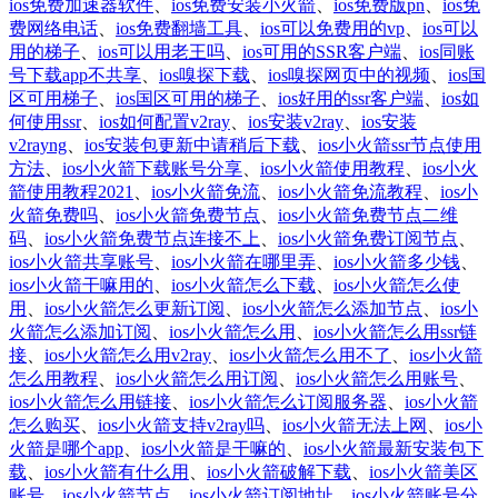
ios免费加速器软件
、
ios免费安装小火箭
、
ios免费版pn
、
ios免
费网络电话
、
ios免费翻墙工具
、
ios可以免费用的vp
、
ios可以
用的梯子
、
ios可以用老王吗
、
ios可用的SSR客户端
、
ios同账
号下载app不共享
、
ios嗅探下载
、
ios嗅探网页中的视频
、
ios国
区可用梯子
、
ios国区可用的梯子
、
ios好用的ssr客户端
、
ios如
何使用ssr
、
ios如何配置v2ray
、
ios安装v2ray
、
ios安装
v2rayng
、
ios安装包更新中请稍后下载
、
ios小火箭ssr节点使用
方法
、
ios小火箭下载账号分享
、
ios小火箭使用教程
、
ios小火
箭使用教程2021
、
ios小火箭免流
、
ios小火箭免流教程
、
ios小
火箭免费吗
、
ios小火箭免费节点
、
ios小火箭免费节点二维
码
、
ios小火箭免费节点连接不上
、
ios小火箭免费订阅节点
、
ios小火箭共享账号
、
ios小火箭在哪里弄
、
ios小火箭多少钱
、
ios小火箭干嘛用的
、
ios小火箭怎么下载
、
ios小火箭怎么使
用
、
ios小火箭怎么更新订阅
、
ios小火箭怎么添加节点
、
ios小
火箭怎么添加订阅
、
ios小火箭怎么用
、
ios小火箭怎么用ssr链
接
、
ios小火箭怎么用v2ray
、
ios小火箭怎么用不了
、
ios小火箭
怎么用教程
、
ios小火箭怎么用订阅
、
ios小火箭怎么用账号
、
ios小火箭怎么用链接
、
ios小火箭怎么订阅服务器
、
ios小火箭
怎么购买
、
ios小火箭支持v2ray吗
、
ios小火箭无法上网
、
ios小
火箭是哪个app
、
ios小火箭是干嘛的
、
ios小火箭最新安装包下
载
、
ios小火箭有什么用
、
ios小火箭破解下载
、
ios小火箭美区
账号
、
ios小火箭节点
、
ios小火箭订阅地址
、
ios小火箭账号分