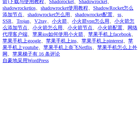
箭)下载与使用教程
、
Shadorocket
、
Shadowrocket
、
shadowrocketios
、
shadowrocket使用教程
、
ShadowRocket怎么
添加节点
、
shadowrocket怎么用
、
shadowrocket配置
、
ss
、
SSR
、
Trojan
、
V2ray
、
小火箭
、
小火箭vpn怎么用
、
小火箭怎
么添加节点
、
小火箭怎么用
、
小火箭节点
、
小火箭配置
、
网络
代理客户端
、
苹果ios如何使用小火箭
、
苹果手机上facebook
、
苹果手机上google
、
苹果手机上ins
、
苹果手机上pinterest
、
苹
果手机上youtube
、
苹果手机上奈飞Netflix
、
苹果手机怎么上外
小
网
、
苹果梯子
有 16 条评论
火
自豪地采用WordPress
箭
Shadowrocket
免
费
下
载
安
装|
苹
果
ios
美