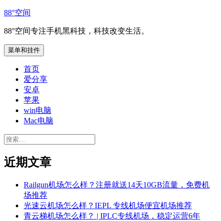
跳
88°空间
至
88°空间专注手机黑科技，科技改变生活。
内
容
菜单和挂件
首页
爱分享
安卓
苹果
win电脑
Mac电脑
搜
索：
近期文章
Railgun机场怎么样？注册就送14天10GB流量，免费机
场推荐
光速云机场怎么样？IEPL 专线机场便宜机场推荐
青云梯机场怎么样？ | IPLC专线机场，稳定运营6年