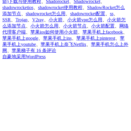
箭)下载与使用教程
、
Shadorocket
、
Shadowrocket
、
shadowrocketios
、
shadowrocket使用教程
、
ShadowRocket怎么
添加节点
、
shadowrocket怎么用
、
shadowrocket配置
、
ss
、
SSR
、
Trojan
、
V2ray
、
小火箭
、
小火箭vpn怎么用
、
小火箭怎
么添加节点
、
小火箭怎么用
、
小火箭节点
、
小火箭配置
、
网络
代理客户端
、
苹果ios如何使用小火箭
、
苹果手机上facebook
、
苹果手机上google
、
苹果手机上ins
、
苹果手机上pinterest
、
苹
果手机上youtube
、
苹果手机上奈飞Netflix
、
苹果手机怎么上外
小
网
、
苹果梯子
有 16 条评论
火
自豪地采用WordPress
箭
Shadowrocket
免
费
下
载
安
装|
苹
果
ios
美