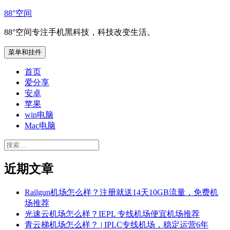
跳
88°空间
至
88°空间专注手机黑科技，科技改变生活。
内
容
菜单和挂件
首页
爱分享
安卓
苹果
win电脑
Mac电脑
搜
索：
近期文章
Railgun机场怎么样？注册就送14天10GB流量，免费机
场推荐
光速云机场怎么样？IEPL 专线机场便宜机场推荐
青云梯机场怎么样？ | IPLC专线机场，稳定运营6年