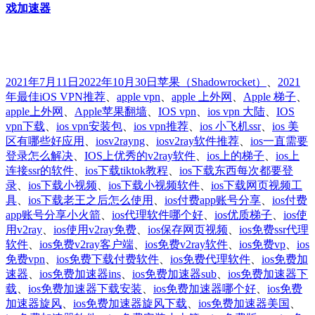
戏加速器
发
分
标
2021年7月11日
2022年10月30日
苹果
（Shadowrocket）
、
2021
布
类
签
年最佳iOS VPN推荐
、
apple vpn
、
apple 上外网
、
Apple 梯子
、
于
apple上外网
、
Apple苹果翻墙
、
IOS vpn
、
ios vpn 大陆
、
IOS
vpn下载
、
ios vpn安装包
、
ios vpn推荐
、
ios 小飞机ssr
、
ios 美
区有哪些好应用
、
iosv2rayng
、
iosv2ray软件推荐
、
ios一直需要
登录怎么解决
、
IOS上优秀的v2ray软件
、
ios上的梯子
、
ios上
连接ssr的软件
、
ios下载tiktok教程
、
ios下载东西每次都要登
录
、
ios下载小视频
、
ios下载小视频软件
、
ios下载网页视频工
具
、
ios下载老王之后怎么使用
、
ios付费app账号分享
、
ios付费
app账号分享小火箭
、
ios代理软件哪个好
、
ios优质梯子
、
ios使
用v2ray
、
ios使用v2ray免费
、
ios保存网页视频
、
ios免费ssr代理
软件
、
ios免费v2ray客户端
、
ios免费v2ray软件
、
ios免费vp
、
ios
免费vpn
、
ios免费下载付费软件
、
ios免费代理软件
、
ios免费加
速器
、
ios免费加速器ins
、
ios免费加速器sub
、
ios免费加速器下
载
、
ios免费加速器下载安装
、
ios免费加速器哪个好
、
ios免费
加速器旋风
、
ios免费加速器旋风下载
、
ios免费加速器美国
、