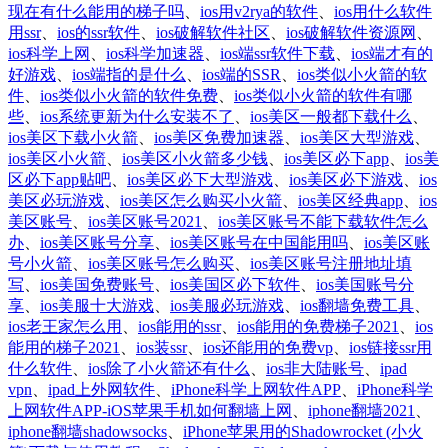
现在有什么能用的梯子吗
、
ios用v2rya的软件
、
ios用什么软件
用ssr
、
ios的ssr软件
、
ios破解软件社区
、
ios破解软件资源网
、
ios科学上网
、
ios科学加速器
、
ios端ssr软件下载
、
ios端才有的
好游戏
、
ios端指的是什么
、
ios端的SSR
、
ios类似小火箭的软
件
、
ios类似小火箭的软件免费
、
ios类似小火箭的软件有哪
些
、
ios系统更新为什么安装不了
、
ios美区一般都下载什么
、
ios美区下载小火箭
、
ios美区免费加速器
、
ios美区大型游戏
、
ios美区小火箭
、
ios美区小火箭多少钱
、
ios美区必下app
、
ios美
区必下app贴吧
、
ios美区必下大型游戏
、
ios美区必下游戏
、
ios
美区必玩游戏
、
ios美区怎么购买小火箭
、
ios美区经典app
、
ios
美区账号
、
ios美区账号2021
、
ios美区账号不能下载软件怎么
办
、
ios美区账号分享
、
ios美区账号在中国能用吗
、
ios美区账
号小火箭
、
ios美区账号怎么购买
、
ios美区账号注册地址填
写
、
ios美国免费账号
、
ios美国区必下软件
、
ios美国账号分
享
、
ios美服十大游戏
、
ios美服必玩游戏
、
ios翻墙免费工具
、
ios老王家怎么用
、
ios能用的ssr
、
ios能用的免费梯子2021
、
ios
能用的梯子2021
、
ios装ssr
、
ios还能用的免费vp
、
ios链接ssr用
什么软件
、
ios除了小火箭还有什么
、
ios非大陆账号
、
ipad
vpn
、
ipad上外网软件
、
iPhone科学上网软件APP
、
iPhone科学
上网软件APP-iOS苹果手机如何翻墙上网
、
iphone翻墙2021
、
iphone翻墙shadowsocks
、
iPhone苹果用的Shadowrocket (小火