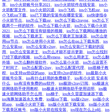
享
、
ios小火箭账号分享2021
、
ios小火箭软件在线安装
、
ios小
火箭配置文件
、
ios小火箭闪退
、
ios小飞机
、
ios小飞机ssr
、
ios
小飞机ssr下载
、
ios已下载的安装包在哪里安装
、
ios快捷指令
小火箭节点
、
ios怎么下载ssr
、
ios怎么下载v2rayng
、
ios怎么下
载两个一样的软件
、
ios怎么下载小火箭
、
ios怎么下载小火箭
2021
、
ios怎么下载没有链接的视频
、
ios怎么下载网站播放的
视频
、
ios怎么下载老王
、
ios怎么下载老王加速器
、
ios怎么使
用ssr节点
、
ios怎么使用小火箭
、
ios怎么在qq上下载东西
、
ios
怎么安装ssr
、
ios怎么安装v2ray
、
ios怎么安装已下载好的应
用
、
ios怎么安装老王
、
ios怎么才能不提示更新
、
ios怎么找到
已经下载的视频
、
ios怎么用vmess
、
ios怎么用老王
、
ios怎么翻
外墙
、
ios怎么翻外墙软件
、
ios怎么装小火箭
、
ios怎么设置不
了时间了
、
ios怎么配置v2ray
、
ios怎么配置代理
、
ios搭梯子教
程
、
ios支持ssr协议的app
、
ios支持v2ray的软件
、
ios最新小火
箭账号分享
、
ios有什么好用的免费梯子
、
ios有小火箭 安卓有
什么
、
ios有没有免费的ssr软件
、
ios极游v2ray订阅
、
ios极速火
箭网络助手使用教程
、
ios极速火箭网络助手使用说明
、
ios极
速火箭网络助手怎么用
、
ios梯子
、
ios永久雷霆加速器下载
、
ios海豚加速器永久免费
、
ios版ssr下载
、
ios版v2ray
、
ios版小火
箭app
、
ios版小火箭下载
、
ios版小火箭下载安装
、
ios版小火箭
下载美区账号
、
ios版小火箭在线安装
、
ios现在怎么上p站
、
ios