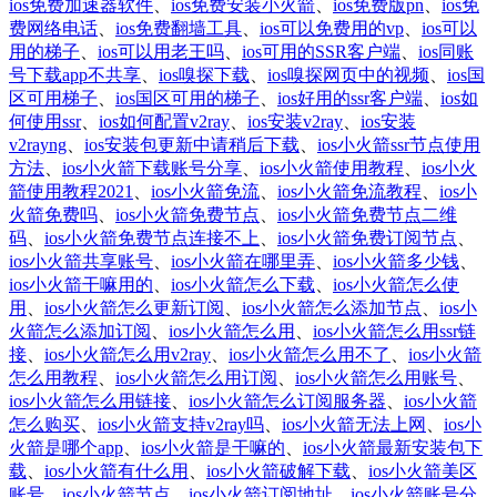
ios免费加速器软件
、
ios免费安装小火箭
、
ios免费版pn
、
ios免
费网络电话
、
ios免费翻墙工具
、
ios可以免费用的vp
、
ios可以
用的梯子
、
ios可以用老王吗
、
ios可用的SSR客户端
、
ios同账
号下载app不共享
、
ios嗅探下载
、
ios嗅探网页中的视频
、
ios国
区可用梯子
、
ios国区可用的梯子
、
ios好用的ssr客户端
、
ios如
何使用ssr
、
ios如何配置v2ray
、
ios安装v2ray
、
ios安装
v2rayng
、
ios安装包更新中请稍后下载
、
ios小火箭ssr节点使用
方法
、
ios小火箭下载账号分享
、
ios小火箭使用教程
、
ios小火
箭使用教程2021
、
ios小火箭免流
、
ios小火箭免流教程
、
ios小
火箭免费吗
、
ios小火箭免费节点
、
ios小火箭免费节点二维
码
、
ios小火箭免费节点连接不上
、
ios小火箭免费订阅节点
、
ios小火箭共享账号
、
ios小火箭在哪里弄
、
ios小火箭多少钱
、
ios小火箭干嘛用的
、
ios小火箭怎么下载
、
ios小火箭怎么使
用
、
ios小火箭怎么更新订阅
、
ios小火箭怎么添加节点
、
ios小
火箭怎么添加订阅
、
ios小火箭怎么用
、
ios小火箭怎么用ssr链
接
、
ios小火箭怎么用v2ray
、
ios小火箭怎么用不了
、
ios小火箭
怎么用教程
、
ios小火箭怎么用订阅
、
ios小火箭怎么用账号
、
ios小火箭怎么用链接
、
ios小火箭怎么订阅服务器
、
ios小火箭
怎么购买
、
ios小火箭支持v2ray吗
、
ios小火箭无法上网
、
ios小
火箭是哪个app
、
ios小火箭是干嘛的
、
ios小火箭最新安装包下
载
、
ios小火箭有什么用
、
ios小火箭破解下载
、
ios小火箭美区
账号
、
ios小火箭节点
、
ios小火箭订阅地址
、
ios小火箭账号分