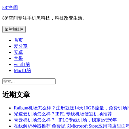
跳
88°空间
至
88°空间专注手机黑科技，科技改变生活。
内
容
菜单和挂件
首页
爱分享
安卓
苹果
win电脑
Mac电脑
搜
索：
近期文章
Railgun机场怎么样？注册就送14天10GB流量，免费机场
光速云机场怎么样？IEPL 专线机场便宜机场推荐
青云梯机场怎么样？ | IPLC专线机场，稳定运营6年
在线解析神器推荐|免费提取Microsoft Store应用商店