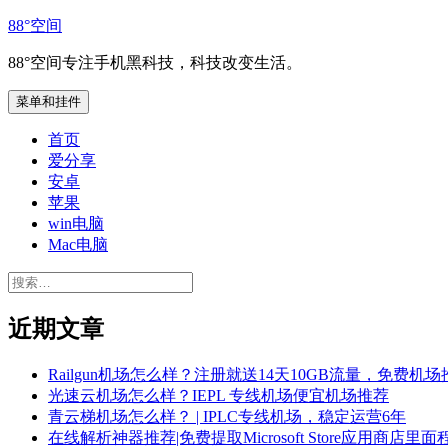
跳
88°空间
至
88°空间专注手机黑科技，科技改变生活。
内
容
菜单和挂件
首页
爱分享
安卓
苹果
win电脑
Mac电脑
搜
索：
近期文章
Railgun机场怎么样？注册就送14天10GB流量，免费机场
光速云机场怎么样？IEPL 专线机场便宜机场推荐
青云梯机场怎么样？ | IPLC专线机场，稳定运营6年
在线解析神器推荐|免费提取Microsoft Store应用商店