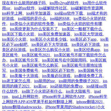
现在有什么能用的梯子吗
、
ios用v2rya的软件
、
ios用什么软件
用ssr
、
ios的ssr软件
、
ios破解软件社区
、
ios破解软件资源网
、
ios科学上网
、
ios科学加速器
、
ios端ssr软件下载
、
ios端才有的
好游戏
、
ios端指的是什么
、
ios端的SSR
、
ios类似小火箭的软
件
、
ios类似小火箭的软件免费
、
ios类似小火箭的软件有哪
些
、
ios系统更新为什么安装不了
、
ios美区一般都下载什么
、
ios美区下载小火箭
、
ios美区免费加速器
、
ios美区大型游戏
、
ios美区小火箭
、
ios美区小火箭多少钱
、
ios美区必下app
、
ios美
区必下app贴吧
、
ios美区必下大型游戏
、
ios美区必下游戏
、
ios
美区必玩游戏
、
ios美区怎么购买小火箭
、
ios美区经典app
、
ios
美区账号
、
ios美区账号2021
、
ios美区账号不能下载软件怎么
办
、
ios美区账号分享
、
ios美区账号在中国能用吗
、
ios美区账
号小火箭
、
ios美区账号怎么购买
、
ios美区账号注册地址填
写
、
ios美国免费账号
、
ios美国区必下软件
、
ios美国账号分
享
、
ios美服十大游戏
、
ios美服必玩游戏
、
ios翻墙免费工具
、
ios老王家怎么用
、
ios能用的ssr
、
ios能用的免费梯子2021
、
ios
能用的梯子2021
、
ios装ssr
、
ios还能用的免费vp
、
ios链接ssr用
什么软件
、
ios除了小火箭还有什么
、
ios非大陆账号
、
ipad
vpn
、
ipad上外网软件
、
iPhone科学上网软件APP
、
iPhone科学
上网软件APP-iOS苹果手机如何翻墙上网
、
iphone翻墙2021
、
iphone翻墙shadowsocks
、
iPhone苹果用的Shadowrocket (小火