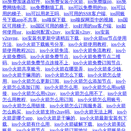
ios免费加速器软件
、
ios免费安装小火箭
、
ios免费版pn
、
ios免
费网络电话
、
ios免费翻墙工具
、
ios可以免费用的vp
、
ios可以
用的梯子
、
ios可以用老王吗
、
ios可用的SSR客户端
、
ios同账
号下载app不共享
、
ios嗅探下载
、
ios嗅探网页中的视频
、
ios国
区可用梯子
、
ios国区可用的梯子
、
ios好用的ssr客户端
、
ios如
何使用ssr
、
ios如何配置v2ray
、
ios安装v2ray
、
ios安装
v2rayng
、
ios安装包更新中请稍后下载
、
ios小火箭ssr节点使用
方法
、
ios小火箭下载账号分享
、
ios小火箭使用教程
、
ios小火
箭使用教程2021
、
ios小火箭免流
、
ios小火箭免流教程
、
ios小
火箭免费吗
、
ios小火箭免费节点
、
ios小火箭免费节点二维
码
、
ios小火箭免费节点连接不上
、
ios小火箭免费订阅节点
、
ios小火箭共享账号
、
ios小火箭在哪里弄
、
ios小火箭多少钱
、
ios小火箭干嘛用的
、
ios小火箭怎么下载
、
ios小火箭怎么使
用
、
ios小火箭怎么更新订阅
、
ios小火箭怎么添加节点
、
ios小
火箭怎么添加订阅
、
ios小火箭怎么用
、
ios小火箭怎么用ssr链
接
、
ios小火箭怎么用v2ray
、
ios小火箭怎么用不了
、
ios小火箭
怎么用教程
、
ios小火箭怎么用订阅
、
ios小火箭怎么用账号
、
ios小火箭怎么用链接
、
ios小火箭怎么订阅服务器
、
ios小火箭
怎么购买
、
ios小火箭支持v2ray吗
、
ios小火箭无法上网
、
ios小
火箭是哪个app
、
ios小火箭是干嘛的
、
ios小火箭最新安装包下
载
、
ios小火箭有什么用
、
ios小火箭破解下载
、
ios小火箭美区
账号
、
ios小火箭节点
、
ios小火箭订阅地址
、
ios小火箭账号分