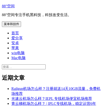
跳
88°空间
至
88°空间专注手机黑科技，科技改变生活。
内
容
菜单和挂件
首页
爱分享
安卓
苹果
win电脑
Mac电脑
搜
索：
近期文章
Railgun机场怎么样？注册就送14天10GB流量，免费机
场推荐
光速云机场怎么样？IEPL 专线机场便宜机场推荐
青云梯机场怎么样？ | IPLC专线机场，稳定运营6年