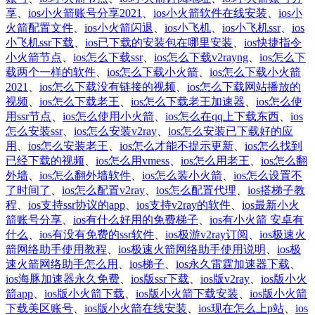
享
、
ios小火箭账号分享2021
、
ios小火箭软件在线安装
、
ios小
火箭配置文件
、
ios小火箭闪退
、
ios小飞机
、
ios小飞机ssr
、
ios
小飞机ssr下载
、
ios已下载的安装包在哪里安装
、
ios快捷指令
小火箭节点
、
ios怎么下载ssr
、
ios怎么下载v2rayng
、
ios怎么下
载两个一样的软件
、
ios怎么下载小火箭
、
ios怎么下载小火箭
2021
、
ios怎么下载没有链接的视频
、
ios怎么下载网站播放的
视频
、
ios怎么下载老王
、
ios怎么下载老王加速器
、
ios怎么使
用ssr节点
、
ios怎么使用小火箭
、
ios怎么在qq上下载东西
、
ios
怎么安装ssr
、
ios怎么安装v2ray
、
ios怎么安装已下载好的应
用
、
ios怎么安装老王
、
ios怎么才能不提示更新
、
ios怎么找到
已经下载的视频
、
ios怎么用vmess
、
ios怎么用老王
、
ios怎么翻
外墙
、
ios怎么翻外墙软件
、
ios怎么装小火箭
、
ios怎么设置不
了时间了
、
ios怎么配置v2ray
、
ios怎么配置代理
、
ios搭梯子教
程
、
ios支持ssr协议的app
、
ios支持v2ray的软件
、
ios最新小火
箭账号分享
、
ios有什么好用的免费梯子
、
ios有小火箭 安卓有
什么
、
ios有没有免费的ssr软件
、
ios极游v2ray订阅
、
ios极速火
箭网络助手使用教程
、
ios极速火箭网络助手使用说明
、
ios极
速火箭网络助手怎么用
、
ios梯子
、
ios永久雷霆加速器下载
、
ios海豚加速器永久免费
、
ios版ssr下载
、
ios版v2ray
、
ios版小火
箭app
、
ios版小火箭下载
、
ios版小火箭下载安装
、
ios版小火箭
下载美区账号
、
ios版小火箭在线安装
、
ios现在怎么上p站
、
ios