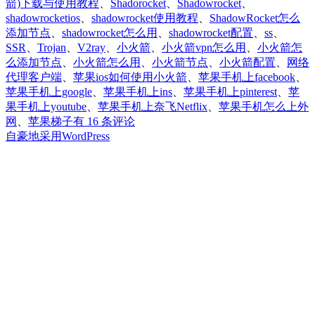
箭)下载与使用教程
、
Shadorocket
、
Shadowrocket
、
shadowrocketios
、
shadowrocket使用教程
、
ShadowRocket怎么
添加节点
、
shadowrocket怎么用
、
shadowrocket配置
、
ss
、
SSR
、
Trojan
、
V2ray
、
小火箭
、
小火箭vpn怎么用
、
小火箭怎
么添加节点
、
小火箭怎么用
、
小火箭节点
、
小火箭配置
、
网络
代理客户端
、
苹果ios如何使用小火箭
、
苹果手机上facebook
、
苹果手机上google
、
苹果手机上ins
、
苹果手机上pinterest
、
苹
果手机上youtube
、
苹果手机上奈飞Netflix
、
苹果手机怎么上外
小
网
、
苹果梯子
有 16 条评论
火
自豪地采用WordPress
箭
Shadowrocket
免
费
下
载
安
装|
苹
果
ios
美