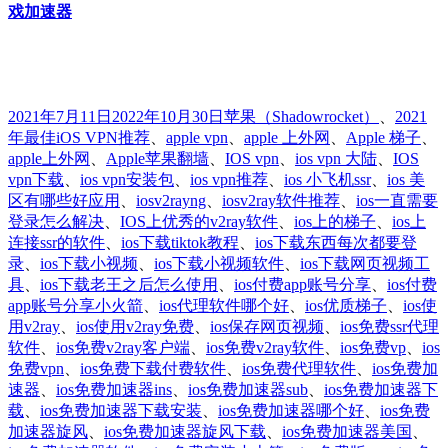
戏加速器
发
分
标
2021年7月11日
2022年10月30日
苹果
（Shadowrocket）
、
2021
布
类
签
年最佳iOS VPN推荐
、
apple vpn
、
apple 上外网
、
Apple 梯子
、
于
apple上外网
、
Apple苹果翻墙
、
IOS vpn
、
ios vpn 大陆
、
IOS
vpn下载
、
ios vpn安装包
、
ios vpn推荐
、
ios 小飞机ssr
、
ios 美
区有哪些好应用
、
iosv2rayng
、
iosv2ray软件推荐
、
ios一直需要
登录怎么解决
、
IOS上优秀的v2ray软件
、
ios上的梯子
、
ios上
连接ssr的软件
、
ios下载tiktok教程
、
ios下载东西每次都要登
录
、
ios下载小视频
、
ios下载小视频软件
、
ios下载网页视频工
具
、
ios下载老王之后怎么使用
、
ios付费app账号分享
、
ios付费
app账号分享小火箭
、
ios代理软件哪个好
、
ios优质梯子
、
ios使
用v2ray
、
ios使用v2ray免费
、
ios保存网页视频
、
ios免费ssr代理
软件
、
ios免费v2ray客户端
、
ios免费v2ray软件
、
ios免费vp
、
ios
免费vpn
、
ios免费下载付费软件
、
ios免费代理软件
、
ios免费加
速器
、
ios免费加速器ins
、
ios免费加速器sub
、
ios免费加速器下
载
、
ios免费加速器下载安装
、
ios免费加速器哪个好
、
ios免费
加速器旋风
、
ios免费加速器旋风下载
、
ios免费加速器美国
、