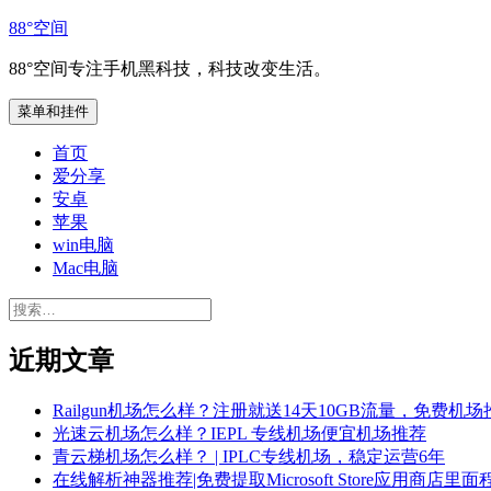
跳
88°空间
至
88°空间专注手机黑科技，科技改变生活。
内
容
菜单和挂件
首页
爱分享
安卓
苹果
win电脑
Mac电脑
搜
索：
近期文章
Railgun机场怎么样？注册就送14天10GB流量，免费机场
光速云机场怎么样？IEPL 专线机场便宜机场推荐
青云梯机场怎么样？ | IPLC专线机场，稳定运营6年
在线解析神器推荐|免费提取Microsoft Store应用商店