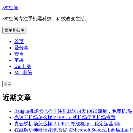
跳
88°空间
至
88°空间专注手机黑科技，科技改变生活。
内
容
菜单和挂件
首页
爱分享
安卓
苹果
win电脑
Mac电脑
搜
索：
近期文章
Railgun机场怎么样？注册就送14天10GB流量，免费机场
光速云机场怎么样？IEPL 专线机场便宜机场推荐
青云梯机场怎么样？ | IPLC专线机场，稳定运营6年
在线解析神器推荐|免费提取Microsoft Store应用商店