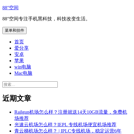
跳
88°空间
至
88°空间专注手机黑科技，科技改变生活。
内
容
菜单和挂件
首页
爱分享
安卓
苹果
win电脑
Mac电脑
搜
索：
近期文章
Railgun机场怎么样？注册就送14天10GB流量，免费机
场推荐
光速云机场怎么样？IEPL 专线机场便宜机场推荐
青云梯机场怎么样？ | IPLC专线机场，稳定运营6年