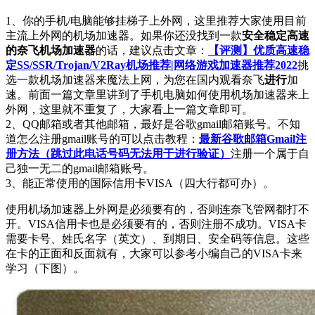
1、你的手机/电脑能够挂梯子上外网，这里推荐大家使用目前
主流上外网的机场加速器。如果你还没找到一款
安全稳定高速
的奈飞机场加速器
的话，建议点击文章：
【评测】优质高速稳
定SS/SSR/Trojan/V2Ray机场推荐|网络游戏加速器推荐2022
挑
选一款机场加速器来魔法上网，为您在国内观看奈飞
进行
加
速。前面一篇文章里讲到了手机电脑如何使用机场加速器来上
外网，这里就不重复了，大家看上一篇文章即可。
2、QQ邮箱或者其他邮箱，最好是谷歌gmail邮箱账号。不知
道怎么注册gmail账号的可以点击教程：
最新谷歌邮箱Gmail注
册方法（跳过此电话号码无法用于进行验证）
注册一个属于自
己独一无二的gmail邮箱账号。
3、能正常使用的国际信用卡VISA（四大行都可办）。
使用机场加速器上外网是必须要有的，否则连奈飞管网都打不
开。VISA信用卡也是必须要有的，否则注册不成功。VISA卡
需要卡号、姓氏名字（英文）、到期日、安全码等信息。这些
在卡的正面和反面就有，大家可以参考小编自己的VISA卡来
学习（下图）。