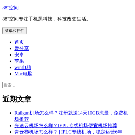
跳
88°空间
至
88°空间专注手机黑科技，科技改变生活。
内
容
菜单和挂件
首页
爱分享
安卓
苹果
win电脑
Mac电脑
搜
索：
近期文章
Railgun机场怎么样？注册就送14天10GB流量，免费机
场推荐
光速云机场怎么样？IEPL 专线机场便宜机场推荐
青云梯机场怎么样？ | IPLC专线机场，稳定运营6年