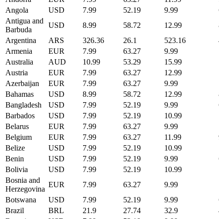
Angola
USD
7.99
52.19
9.99
Antigua and
USD
8.99
58.72
12.99
Barbuda
Argentina
ARS
326.36
26.1
523.16
Armenia
EUR
7.99
63.27
9.99
Australia
AUD
10.99
53.29
15.99
Austria
EUR
7.99
63.27
12.99
Azerbaijan
EUR
7.99
63.27
9.99
Bahamas
USD
8.99
58.72
12.99
Bangladesh
USD
7.99
52.19
9.99
Barbados
USD
7.99
52.19
10.99
Belarus
EUR
7.99
63.27
9.99
Belgium
EUR
7.99
63.27
11.99
Belize
USD
7.99
52.19
10.99
Benin
USD
7.99
52.19
9.99
Bolivia
USD
7.99
52.19
10.99
Bosnia and
EUR
7.99
63.27
9.99
Herzegovina
Botswana
USD
7.99
52.19
9.99
Brazil
BRL
21.9
27.74
32.9