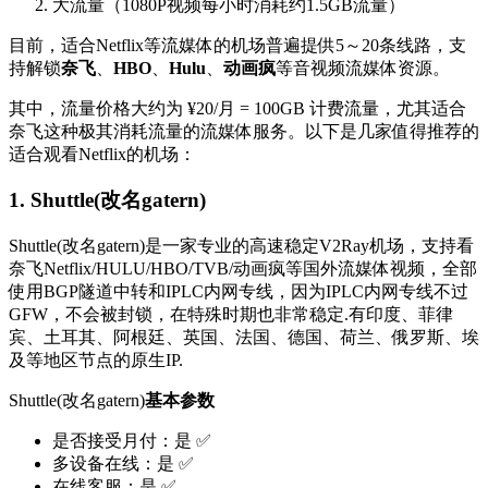
大流量（1080P视频每小时消耗约1.5GB流量）
目前，适合Netflix等流媒体的机场普遍提供5～20条线路，支
持解锁
奈飞
、
HBO
、
Hulu
、
动画疯
等音视频流媒体资源。
其中，流量价格大约为 ¥20/月 = 100GB 计费流量，尤其适合
奈飞这种极其消耗流量的流媒体服务。以下是几家值得推荐的
适合观看Netflix的机场：
1. Shuttle(改名gatern)
Shuttle(改名gatern)是一家专业的高速稳定V2Ray机场，支持看
奈飞Netflix/HULU/HBO/TVB/动画疯等国外流媒体视频，全部
使用BGP隧道中转和IPLC内网专线，因为IPLC内网专线不过
GFW，不会被封锁，在特殊时期也非常稳定.有印度、菲律
宾、土耳其、阿根廷、英国、法国、德国、荷兰、俄罗斯、埃
及等地区节点的原生IP.
Shuttle(改名gatern)
基本参数
是否接受月付：是 ✅
多设备在线：是 ✅
在线客服：是 ✅