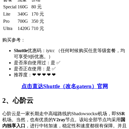
Special
160G
80 元
Lite
340G
170 元
Pro
700G
350 元
Ultra
1420G
710 元
购买参考：
Shuttle
优惠码：iytcc （任何时候购买任意等级套餐，均
可享受9折优惠。）
是否亲自使用过：是 ✅
是否正在使用：是 ✅
推荐度：❤ ❤ ❤ ❤ ❤
点击直达Shuttle（改名gatern）官网
2、心阶云
心阶云是一家长期走中高端路线的Shadowsocksr机场，即
SSR
机场。当然，也有优质的
V2ray
节点。该站全部节点均采用
国
内独享入口
，进行中转加速，稳定性和速度都很有保障。并且