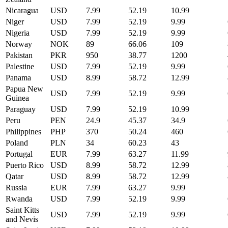
Nicaragua
USD
7.99
52.19
10.99
Niger
USD
7.99
52.19
9.99
Nigeria
USD
7.99
52.19
9.99
Norway
NOK
89
66.06
109
Pakistan
PKR
950
38.77
1200
Palestine
USD
7.99
52.19
9.99
Panama
USD
8.99
58.72
12.99
Papua New
USD
7.99
52.19
9.99
Guinea
Paraguay
USD
7.99
52.19
10.99
Peru
PEN
24.9
45.37
34.9
Philippines
PHP
370
50.24
460
Poland
PLN
34
60.23
43
Portugal
EUR
7.99
63.27
11.99
Puerto Rico
USD
8.99
58.72
12.99
Qatar
USD
8.99
58.72
12.99
Russia
EUR
7.99
63.27
9.99
Rwanda
USD
7.99
52.19
9.99
Saint Kitts
USD
7.99
52.19
9.99
and Nevis