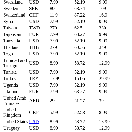
Swaziland
USD
7.99
52.19
9.99
Sweden
SEK
89
68.74
109
Switzerland
CHF
11.9
87.22
16.9
Syria
USD
7.99
52.19
9.99
Taiwan
TWD
270
62.5
330
Tajikistan
EUR
7.99
63.27
9.99
Tanzania
USD
7.99
52.19
9.99
Thailand
THB
279
60.36
349
Togo
USD
7.99
52.19
9.99
Trinidad and
USD
8.99
58.72
12.99
Tobago
Tunisia
USD
7.99
52.19
9.99
Turkey
TRY
17.99
15.06
29.99
Uganda
USD
7.99
52.19
9.99
Ukraine
EUR
7.99
63.27
9.99
United Arab
AED
29
51.57
39
Emirates
United
GBP
5.99
52.58
8.99
Kingdom
United States
USD
8.99
58.72
13.99
Uruguay
USD
8.99
58.72
12.99