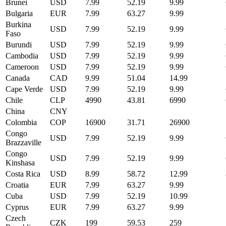
Brunei
USD
7.99
52.19
9.99
Bulgaria
EUR
7.99
63.27
9.99
Burkina
USD
7.99
52.19
9.99
Faso
Burundi
USD
7.99
52.19
9.99
Cambodia
USD
7.99
52.19
9.99
Cameroon
USD
7.99
52.19
9.99
Canada
CAD
9.99
51.04
14.99
Cape Verde
USD
7.99
52.19
9.99
Chile
CLP
4990
43.81
6990
China
CNY
Colombia
COP
16900
31.71
26900
Congo
USD
7.99
52.19
9.99
Brazzaville
Congo
USD
7.99
52.19
9.99
Kinshasa
Costa Rica
USD
8.99
58.72
12.99
Croatia
EUR
7.99
63.27
9.99
Cuba
USD
7.99
52.19
10.99
Cyprus
EUR
7.99
63.27
9.99
Czech
CZK
199
59.53
259