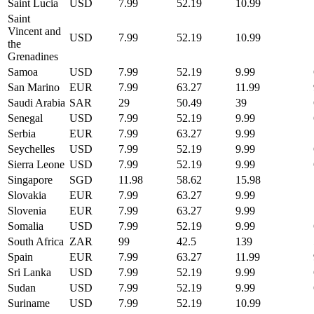
Saint Lucia
USD
7.99
52.19
10.99
Saint
Vincent and
USD
7.99
52.19
10.99
the
Grenadines
Samoa
USD
7.99
52.19
9.99
San Marino
EUR
7.99
63.27
11.99
Saudi Arabia
SAR
29
50.49
39
Senegal
USD
7.99
52.19
9.99
Serbia
EUR
7.99
63.27
9.99
Seychelles
USD
7.99
52.19
9.99
Sierra Leone
USD
7.99
52.19
9.99
Singapore
SGD
11.98
58.62
15.98
Slovakia
EUR
7.99
63.27
9.99
Slovenia
EUR
7.99
63.27
9.99
Somalia
USD
7.99
52.19
9.99
South Africa
ZAR
99
42.5
139
Spain
EUR
7.99
63.27
11.99
Sri Lanka
USD
7.99
52.19
9.99
Sudan
USD
7.99
52.19
9.99
Suriname
USD
7.99
52.19
10.99