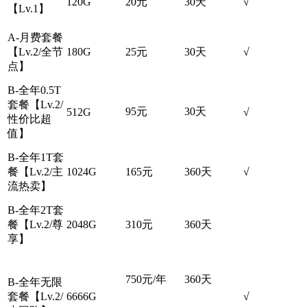
120G
20元
30天
√
【Lv.1】
A-月费套餐
【Lv.2/全节
180G
25元
30天
√
点】
B-全年0.5T
套餐【Lv.2/
95元
30天
512G
√
性价比超
值】
B-全年1T套
餐【Lv.2/主
1024G
165元
360天
√
流热卖】
B-全年2T套
餐【Lv.2/尊
2048G
310元
360天
享】
750元/年
360天
B-全年无限
套餐【Lv.2/
6666G
√