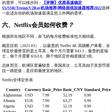
的需求，可以移步到：
【评测】优质高速稳定
SS/SSR/Trojan/V2Ray机场推荐|网络游戏加速器推荐2022
选择
一款适合你的机场加速器满足您上外网的需求。
六、Netflix会员如何收费
？
根据所在地区不同，奈飞的每月收费标准也大相径庭。
截至目前（2021.03），以最贵的 Netflix 4K 高级帐户来看，全
球定价最便宜的是土耳其，每个月只需要 ¥43.3；最贵的是瑞
士，每个月需要 ¥163.8。两个地区定价相差接近3倍。
总体而言，欧洲区普遍较贵，美国其次，土耳其由于其货币里
拉一路贬值，是目前最便宜的地区。
Netflix全球定价表
Country
Currency
Basic_Price
Basic_CNY
Standard_Price
Afghanistan
USD
7.99
52.19
9.99
Albania
EUR
7.99
63.27
9.99
Algeria
USD
7.99
52.19
9.99
Andorra
EUR
7.99
63.27
11.99