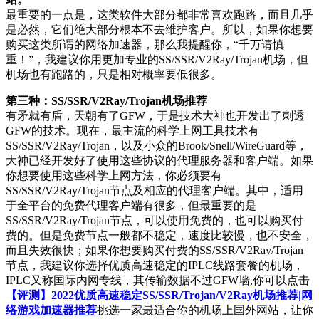
最重要的一点是，这类软件大部分都非常喜欢跑路，而且几乎
是必然，它们绝大部分根本不去维护客户。所以，如果你想要
购买这类所谓的网络加速器，那么我提醒你，“千万请慎
重！”，我建议你用更加专业的SS/SSR/V2Ray/Trojan机场，但
机场也有跑路的，只是相对概率要低很多。
第三种：SS/SSR/V2Ray/Trojan机场推荐
有矛就有盾，天朝有了GFW，于是技术大神也开发出了刺透
GFW的技术。现在，最主流的科学上网工具技术有
SS/SSR/V2Ray/Trojan，以及小众的Brook/Snell/WireGuard等，
大神已经开发好了使用这些协议的代理服务器和客户端。如果
你想要使用这些科学上网方法，你必须要有
SS/SSR/V2Ray/Trojan节点及相应的代理客户端。其中，适用
于全平台的免费代理客户端有很多，但最重要的是
SS/SSR/V2Ray/Trojan节点，可以使用免费的，也可以购买付
费的。但是免费节点一般都不稳定，速度比较慢，也不安全，
而且失效很快；如果你想要购买付费的SS/SSR/V2Ray/Trojan
节点，我建议你选择优质高速稳定的IPLC线路套餐的机场，
IPLC又称国际内网专线，其传输数据不过GFW墙,你可以点击
【评测】2022优质高速稳定SS/SSR/Trojan/V2Ray机场推荐|网
络游戏加速器推荐
挑选一家最适合你的机场上国外网站，让你