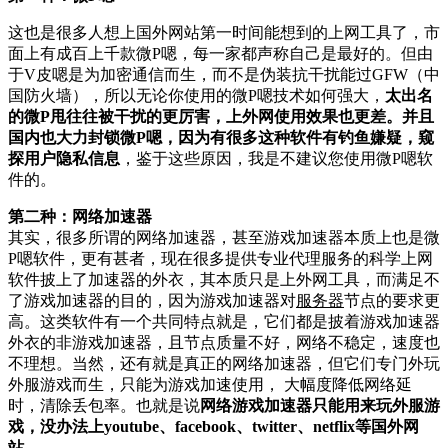
这也是很多人想上国外网站第一时间能想到的上网工具了，市
面上有成百上千款微P嗯，每一家都声称自己是最好的。但由
于V皮嗯是为加密通信而生，而不是伪装抗干扰能过GFW（中
国防火墙），所以无论你使用的微P嗯技术如何强大，
太出名
的微P甩往往被干扰的更厉害，上外网使用效果也更差。并且
国内也大力封锁微P嗯，因为有很多这种软件有钓鱼嫌疑，窥
探用户隐私信息
，鉴于这些原因，我是不建议您使用微P嗯软
件的。
第二种：网络加速器
其实，很多所谓的网络加速器，甚至游戏加速器本质上也是微
P嗯软件，更有甚者，现在很多提供专业代理服务的科学上网
软件披上了加速器的外衣，其本质只是上外网工具，而满足不
了游戏加速器的目的，因为游戏加速器对
服务器
节点的要求更
高。这类软件有一个共同特点就是，它们都是披着游戏加速器
外衣的非游戏加速器，且节点质量不好，网络不稳定，速度也
不理想。当然，还有就是真正的网络加速器，但它们专门外玩
外服游戏而生，只能为游戏加速使用， 大幅度降低网络延
时，清除丢包率。也就是说
网络游戏加速器只能用来玩外服游
戏，没办法上youtube、facebook、twitter、netflix等国外网
站。