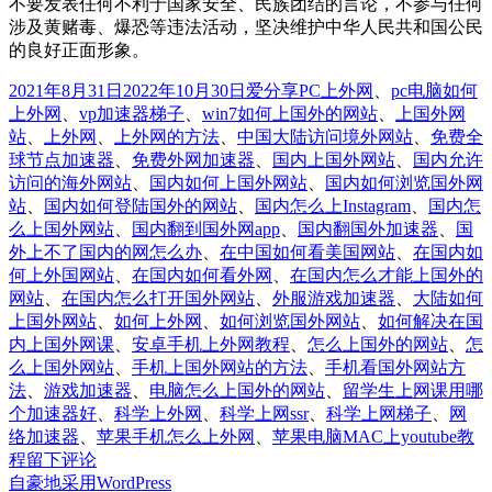
不要发表任何不利于国家安全、民族团结的言论，不参与任何
涉及黄赌毒、爆恐等违法活动，坚决维护中华人民共和国公民
的良好正面形象。
发
分
标
2021年8月31日
2022年10月30日
爱分享
PC上外网
、
pc电脑如何
布
类
签
上外网
、
vp加速器梯子
、
win7如何上国外的网站
、
上国外网
于
站
、
上外网
、
上外网的方法
、
中国大陆访问境外网站
、
免费全
球节点加速器
、
免费外网加速器
、
国内上国外网站
、
国内允许
访问的海外网站
、
国内如何上国外网站
、
国内如何浏览国外网
站
、
国内如何登陆国外的网站
、
国内怎么上Instagram
、
国内怎
么上国外网站
、
国内翻到国外网app
、
国内翻国外加速器
、
国
外上不了国内的网怎么办
、
在中国如何看美国网站
、
在国内如
何上外国网站
、
在国内如何看外网
、
在国内怎么才能上国外的
网站
、
在国内怎么打开国外网站
、
外服游戏加速器
、
大陆如何
上国外网站
、
如何上外网
、
如何浏览国外网站
、
如何解决在国
内上国外网课
、
安卓手机上外网教程
、
怎么上国外的网站
、
怎
么上国外网站
、
手机上国外网站的方法
、
手机看国外网站方
法
、
游戏加速器
、
电脑怎么上国外的网站
、
留学生上网课用哪
个加速器好
、
科学上外网
、
科学上网ssr
、
科学上网梯子
、
网
络加速器
、
苹果手机怎么上外网
、
苹果电脑MAC上youtube教
于
程
留下评论
88°
自豪地采用WordPress