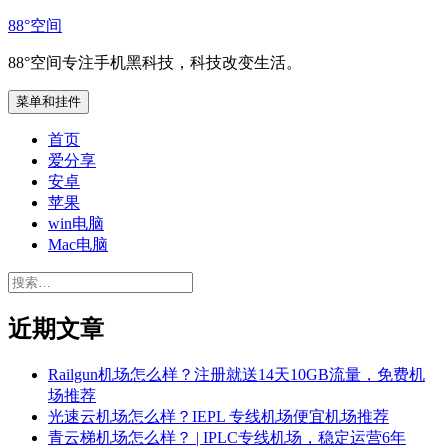
跳
88°空间
至
88°空间专注手机黑科技，科技改变生活。
内
容
菜单和挂件
首页
爱分享
安卓
苹果
win电脑
Mac电脑
搜
索：
近期文章
Railgun机场怎么样？注册就送14天10GB流量，免费机
场推荐
光速云机场怎么样？IEPL 专线机场便宜机场推荐
青云梯机场怎么样？ | IPLC专线机场，稳定运营6年