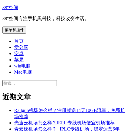
跳
88°空间
至
88°空间专注手机黑科技，科技改变生活。
内
容
菜单和挂件
首页
爱分享
安卓
苹果
win电脑
Mac电脑
搜
索：
近期文章
Railgun机场怎么样？注册就送14天10GB流量，免费机
场推荐
光速云机场怎么样？IEPL 专线机场便宜机场推荐
青云梯机场怎么样？ | IPLC专线机场，稳定运营6年