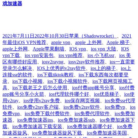
戏加速器
发
分
标
2021年7月11日
2022年10月30日
苹果
（Shadowrocket）
、
2021
布
类
签
年最佳iOS VPN推荐
、
apple vpn
、
apple 上外网
、
Apple 梯子
、
于
apple上外网
、
Apple苹果翻墙
、
IOS vpn
、
ios vpn 大陆
、
IOS
vpn下载
、
ios vpn安装包
、
ios vpn推荐
、
ios 小飞机ssr
、
ios 美
区有哪些好应用
、
iosv2rayng
、
iosv2ray软件推荐
、
ios一直需要
登录怎么解决
、
IOS上优秀的v2ray软件
、
ios上的梯子
、
ios上
连接ssr的软件
、
ios下载tiktok教程
、
ios下载东西每次都要登
录
、
ios下载小视频
、
ios下载小视频软件
、
ios下载网页视频工
具
、
ios下载老王之后怎么使用
、
ios付费app账号分享
、
ios付费
app账号分享小火箭
、
ios代理软件哪个好
、
ios优质梯子
、
ios使
用v2ray
、
ios使用v2ray免费
、
ios保存网页视频
、
ios免费ssr代理
软件
、
ios免费v2ray客户端
、
ios免费v2ray软件
、
ios免费vp
、
ios
免费vpn
、
ios免费下载付费软件
、
ios免费代理软件
、
ios免费加
速器
、
ios免费加速器ins
、
ios免费加速器sub
、
ios免费加速器下
载
、
ios免费加速器下载安装
、
ios免费加速器哪个好
、
ios免费
加速器旋风
、
ios免费加速器旋风下载
、
ios免费加速器美国
、