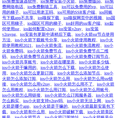
ios免费加速器软件
、
ios免费安装小火箭
、
ios免费版pn
、
ios免
费网络电话
、
ios免费翻墙工具
、
ios可以免费用的vp
、
ios可以
用的梯子
、
ios可以用老王吗
、
ios可用的SSR客户端
、
ios同账
号下载app不共享
、
ios嗅探下载
、
ios嗅探网页中的视频
、
ios国
区可用梯子
、
ios国区可用的梯子
、
ios好用的ssr客户端
、
ios如
何使用ssr
、
ios如何配置v2ray
、
ios安装v2ray
、
ios安装
v2rayng
、
ios安装包更新中请稍后下载
、
ios小火箭ssr节点使用
方法
、
ios小火箭下载账号分享
、
ios小火箭使用教程
、
ios小火
箭使用教程2021
、
ios小火箭免流
、
ios小火箭免流教程
、
ios小
火箭免费吗
、
ios小火箭免费节点
、
ios小火箭免费节点二维
码
、
ios小火箭免费节点连接不上
、
ios小火箭免费订阅节点
、
ios小火箭共享账号
、
ios小火箭在哪里弄
、
ios小火箭多少钱
、
ios小火箭干嘛用的
、
ios小火箭怎么下载
、
ios小火箭怎么使
用
、
ios小火箭怎么更新订阅
、
ios小火箭怎么添加节点
、
ios小
火箭怎么添加订阅
、
ios小火箭怎么用
、
ios小火箭怎么用ssr链
接
、
ios小火箭怎么用v2ray
、
ios小火箭怎么用不了
、
ios小火箭
怎么用教程
、
ios小火箭怎么用订阅
、
ios小火箭怎么用账号
、
ios小火箭怎么用链接
、
ios小火箭怎么订阅服务器
、
ios小火箭
怎么购买
、
ios小火箭支持v2ray吗
、
ios小火箭无法上网
、
ios小
火箭是哪个app
、
ios小火箭是干嘛的
、
ios小火箭最新安装包下
载
、
ios小火箭有什么用
、
ios小火箭破解下载
、
ios小火箭美区
账号
、
ios小火箭节点
、
ios小火箭订阅地址
、
ios小火箭账号分