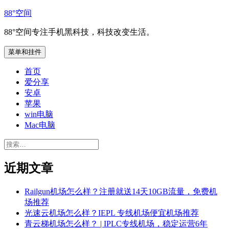
跳
88°空间
至
88°空间专注手机黑科技，科技改变生活。
内
容
菜单和挂件
首页
爱分享
安卓
苹果
win电脑
Mac电脑
搜
索：
近期文章
Railgun机场怎么样？注册就送14天10GB流量，免费机
场推荐
光速云机场怎么样？IEPL 专线机场便宜机场推荐
青云梯机场怎么样？ | IPLC专线机场，稳定运营6年