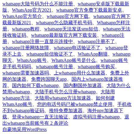
whatsapp大陆号码为什么不能注册
、
whatsapp安卓版下载最新
版
、
WhatsApp官方2021
、
whatsapp官方免费下载最新安卓
、
WhatsApp官方简介
、
whatsapp官方网下载
、
whatsapp官方网下
载最新版2021
、
whatsapp怎么隐藏手机号码
、
Whatsapp怎样注
册
、
whatsapp教程
、
whatsapp无法发送sms短信
、
whatsapp无法
接收验证码
、
whatsapp最新版官方网下载安装
、
whatsapp注
册
、
whatsapp注册一直显示连接中
、
whatsapp注册不了
、
whatsapp注册网络故障
、
whatsapp电话验证不了
、
whatsapp登
录不上去
、
whatsapp短信验证不了
、
WhatsApp翻墙
、
whatsapp
聊天
、
WhatsApp账号
、
WhatsApp账号是什么
、
whatsapp账号
是手机号码吗
、
whatsapp账号注册
、
whatsapp账号购买
、
whatsapp需要加速器吗
、
上whatsapp用什么加速器
、
免费上外
网的加速器
、
免费跨国聊天app
、
国内上whatsapp加速器推
荐
、
国内如何下载whatsapp
、
国内翻国外加速器
、
大陆为什么
禁用whatsapp
、
大陆手机号怎么注册whatsapp
、
大陆用
whatsapp方法
、
大陆用whatsapp方法加速器
、
如何创建
WhatsApp账号
、
您的电话号码已被whatsapp禁止使用
、
手机收
不到whatsapp验证码
、
推特免费加速器
、
海外npv加速器下
载
、
登录whatsapp一直无法验证
、
虚拟号码注册whatsapp
、
退
大
出whatsapp当前账号
有 2 条评论
陆
自豪地采用WordPress