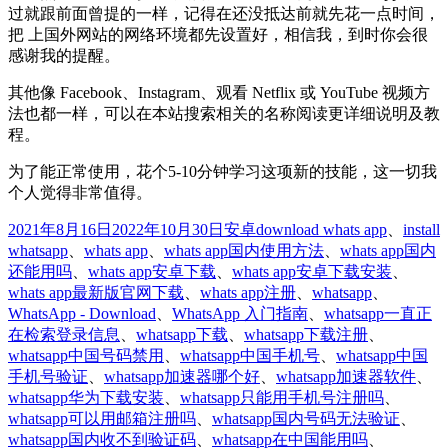
过就跟前面曾提的一样，记得在还没抵达前就先花一点时间，
把 上国外网站的网络环境都先设置好，相信我，到时你会很
感谢我的提醒。
其他像 Facebook、Instagram、观看 Netflix 或 YouTube 视频方
法也都一样，可以在本站搜索相关的名称阅读更详细说明及教
程。
为了能正常使用，花个5-10分钟学习这项新的技能，这一切我
个人觉得非常值得。
发
分
标
2021年8月16日
2022年10月30日
安卓
download whats app
、
install
布
类
签
whatsapp
、
whats app
、
whats app国内使用方法
、
whats app国内
于
还能用吗
、
whats app安卓下载
、
whats app安卓下载安装
、
whats app最新版官网下载
、
whats app注册
、
whatsapp
、
WhatsApp - Download
、
WhatsApp 入门指南
、
whatsapp一直正
在检索登录信息
、
whatsapp下载
、
whatsapp下载注册
、
whatsapp中国号码禁用
、
whatsapp中国手机号
、
whatsapp中国
手机号验证
、
whatsapp加速器哪个好
、
whatsapp加速器软件
、
whatsapp华为下载安装
、
whatsapp只能用手机号注册吗
、
whatsapp可以用邮箱注册吗
、
whatsapp国内号码无法验证
、
whatsapp国内收不到验证码
、
whatsapp在中国能用吗
、