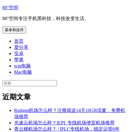
跳
88°空间
至
88°空间专注手机黑科技，科技改变生活。
内
容
菜单和挂件
首页
爱分享
安卓
苹果
win电脑
Mac电脑
搜
索：
近期文章
Railgun机场怎么样？注册就送14天10GB流量，免费机
场推荐
光速云机场怎么样？IEPL 专线机场便宜机场推荐
青云梯机场怎么样？ | IPLC专线机场，稳定运营6年