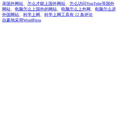
录国外网站
、
怎么才能上国外网站
、
怎么访问YouTube等国外
网站
、
电脑怎么上国外的网站
、
电脑怎么上外网
、
电脑怎么进
电
外国网站
、
科学上网
、
科学上网工具
有 12 条评论
脑
自豪地采用WordPress
怎
么
上
国
外
的
网
站？
WIN10
电
脑
如
何
访
问
外
国