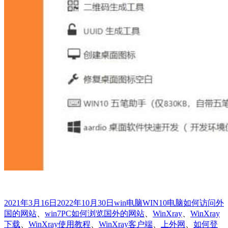
发
分
标
2021年3月16日
2022年10月30日
win电脑
WIN10电脑如何访问外
布
类
签
国的网站
、
win7PC如何浏览国外的网站
、
WinXray
、
WinXray
于
下载
、
WinXray使用教程
、
WinXray客户端
、
上外网
、
如何登