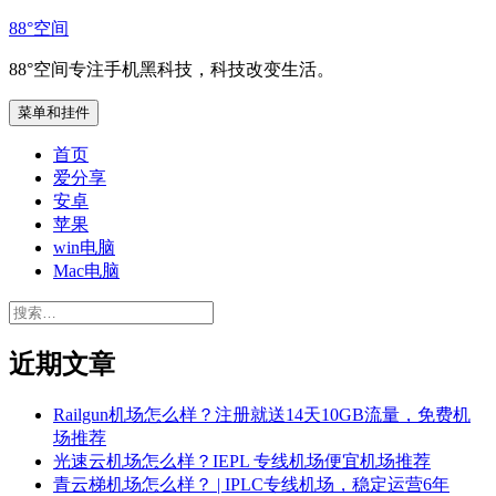
跳
88°空间
至
88°空间专注手机黑科技，科技改变生活。
内
容
菜单和挂件
首页
爱分享
安卓
苹果
win电脑
Mac电脑
搜
索：
近期文章
Railgun机场怎么样？注册就送14天10GB流量，免费机
场推荐
光速云机场怎么样？IEPL 专线机场便宜机场推荐
青云梯机场怎么样？ | IPLC专线机场，稳定运营6年