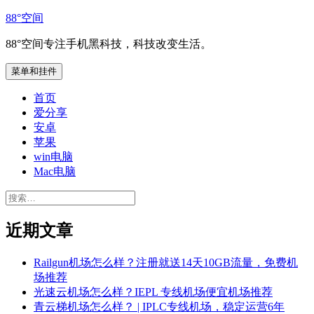
跳
88°空间
至
88°空间专注手机黑科技，科技改变生活。
内
容
菜单和挂件
首页
爱分享
安卓
苹果
win电脑
Mac电脑
搜
索：
近期文章
Railgun机场怎么样？注册就送14天10GB流量，免费机
场推荐
光速云机场怎么样？IEPL 专线机场便宜机场推荐
青云梯机场怎么样？ | IPLC专线机场，稳定运营6年