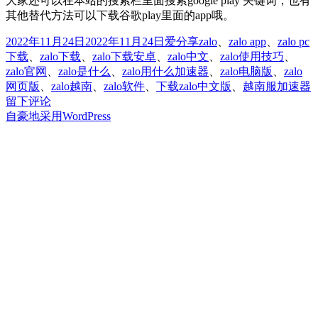
大家还可以在本站的搜索栏里面搜索google play 关键词，也有
其他替代方法可以下载谷歌play里面的app哦。
发
分
标
2022年11月24日
2022年11月24日
爱分享
zalo
、
zalo app
、
zalo pc
布
类
签
下载
、
zalo下载
、
zalo下载安卓
、
zalo中文
、
zalo使用技巧
、
于
zalo官网
、
zalo是什么
、
zalo用什么加速器
、
zalo电脑版
、
zalo
网页版
、
zalo越南
、
zalo软件
、
下载zalo中文版
、
越南服加速器
z
留下评论
自豪地采用WordPress
z