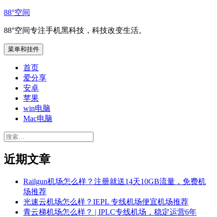
跳
88°空间
至
88°空间专注手机黑科技，科技改变生活。
内
容
菜单和挂件
首页
爱分享
安卓
苹果
win电脑
Mac电脑
搜
索：
近期文章
Railgun机场怎么样？注册就送14天10GB流量，免费机
场推荐
光速云机场怎么样？IEPL 专线机场便宜机场推荐
青云梯机场怎么样？ | IPLC专线机场，稳定运营6年